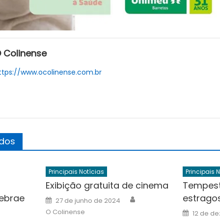
 Colinense
ttps://www.ocolinense.com.br
ados
Principais Notícias
Principais 
Exibição gratuita de cinema
Tempes
ebrae
estragos
Author
Posted
27 de junho de 2024
on
Author
Posted
O Colinense
12 de d
on