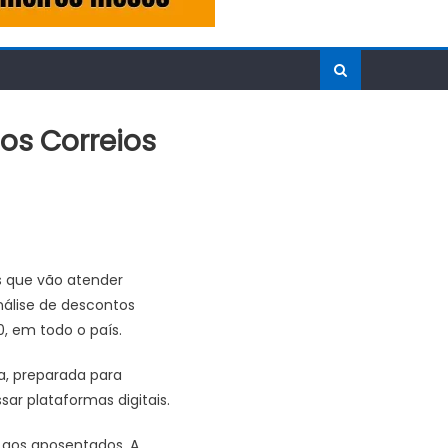
os Correios
s que vão atender
nálise de descontos
, em todo o país.
da, preparada para
ar plataformas digitais.
a aos aposentados. A