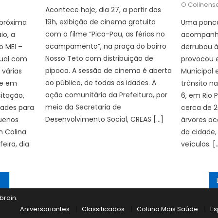
O Colinens
Acontece hoje, dia 27, a partir das
19h, exibição de cinema gratuita
próxima
Uma panca
com o filme “Pica-Pau, as férias no
io, a
acompanha
acampamento”, na praça do bairro
 MEI –
derrubou á
Nosso Teto com distribuição de
dual com
provocou 
pipoca. A sessão de cinema é aberta
várias
Municipal 
ao público, de todas as idades. A
ve em
trânsito na
ação comunitária da Prefeitura, por
itação,
6, em Rio 
meio da Secretaria de
dades para
cerca de 2
Desenvolvimento Social, CREAS […]
uenos
árvores oc
m Colina
da cidade,
eira, dia
veículos. [
brain
.
Aniversariantes
Classificados
Coluna Mais Saúde
Es