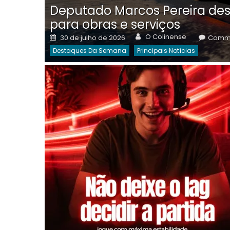
Deputado Marcos Pereira des
para obras e serviços
Author
Posted
O Colinense
30 de julho de 2026
Comme
on
Destaques Da Semana
Principais Notícias