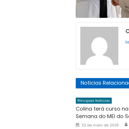
O
h
Noticias Relacion
Principais Notícias
Colina terá curso na
Semana do MEI do S
Posted
22 de maio de 2025
on