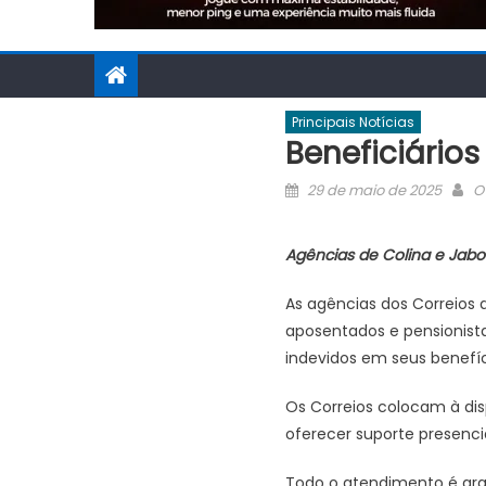
Principais Notícias
Beneficiário
Posted
A
29 de maio de 2025
O
on
Agências de Colina e Jabor
As agências dos Correios 
aposentados e pensionista
indevidos em seus benefíc
Os Correios colocam à disp
oferecer suporte presenci
Todo o atendimento é grat