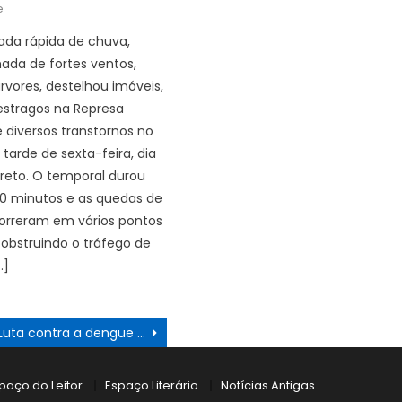
e
da rápida de chuva,
da de fortes ventos,
rvores, destelhou imóveis,
estragos na Represa
e diversos transtornos no
 tarde de sexta-feira, dia
Preto. O temporal durou
0 minutos e as quedas de
orreram em vários pontos
 obstruindo o tráfego de
…]
Luta contra a dengue não tem trégua
paço do Leitor
Espaço Literário
Notícias Antigas