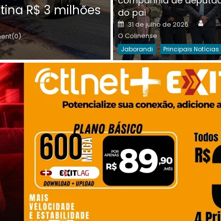
companhia de deputa
Posted
O C
30 de julho de 2026
tina R$ 3 milhões
on
do pai
Destaques Da Semana
Princip
Auth
Posted
31 de julho de 2026
on
O Colinense
nt(0)
Jaborandi
Principais Notícias