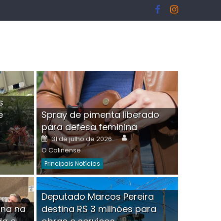
s
e
Spray de pimenta liberado
I
para defesa feminina
or
Author
Posted
31 de julho de 2026
on
O Colinense
Principais Notícias
ngelo Martins Tristão é
Deputado Marcos Pereira
ina na
destina R$ 3 milhões para
minoso mascarado
Empres
hor