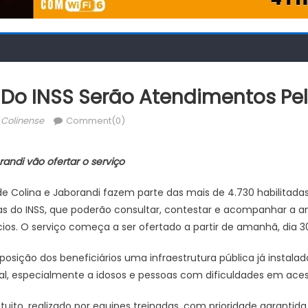
s Do INSS Serão Atendimentos Pel
uthor
 Colinense
Comment(0)
andi vão ofertar o serviço
de Colina e Jaborandi fazem parte das mais de 4.730 habilitada
s do INSS, que poderão consultar, contestar e acompanhar a a
ios. O serviço começa a ser ofertado a partir de amanhã, dia 30
osição dos beneficiários uma infraestrutura pública já instala
al, especialmente a idosos e pessoas com dificuldades em acess
uito, realizado por equipes treinadas, com prioridade garantid