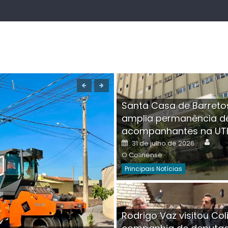
Santa Casa de Barreto
amplia permanência d
acompanhantes na UT
Auth
Posted
31 de julho de 2026
on
O Colinense
Principais Notícias
Boutique na Av. Â
Rodrigo Vaz visitou Col
invadida por cri
Aut