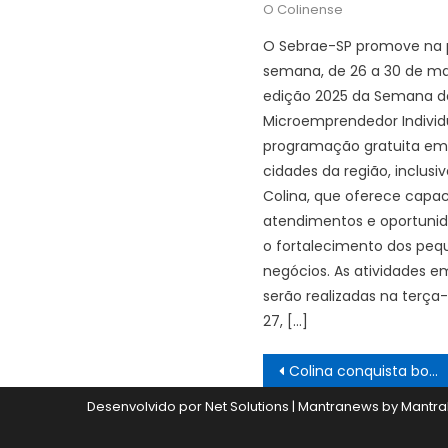
O Colinense
O Sebrae-SP promove na 
semana, de 26 a 30 de ma
edição 2025 da Semana do
Microemprendedor Indivi
programação gratuita em 
cidades da região, inclusi
Colina, que oferece capac
atendimentos e oportuni
o fortalecimento dos peq
negócios. As atividades e
serão realizadas na terça-f
27, […]
Navegação
Colina conquista bom desempenho no Dia do Desafio
de
Desenvolvido por Net Solutions
|
Mantranews by
Mantra
Post