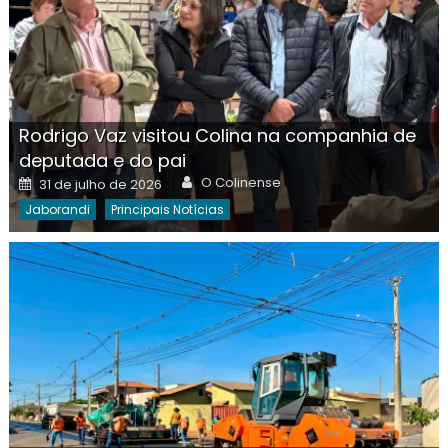
Rodrigo Vaz visitou Colina na companhia de
deputada e do pai
Author
Posted
O Colinense
31 de julho de 2026
on
Jaborandi
Principais Notícias