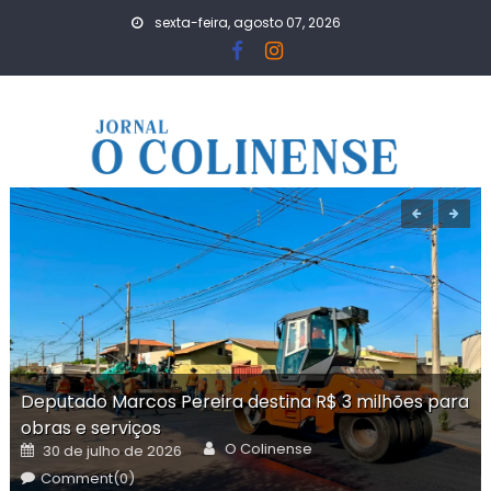
Skip
sexta-feira, agosto 07, 2026
to
content
Deputado Marcos Pereira destina R$ 3 milhões para
obras e serviços
Author
Posted
O Colinense
30 de julho de 2026
on
Comment(0)