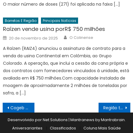
O maior número de doses (271) foi aplicada na faixa […]
Barretos E Região
Principais Notícias
Raízen vende usina porR$ 750 milhões
Author
Posted
O Colinense
20 de novembro de 2025
on
A Raízen (RAIZ4) anunciou a assinatura de contrato para a
venda da usina Continental em Colômbia, ao Grupo
Colorado. A operação, que inclui a cessão da cana própria e
dos contratos com fornecedores vinculados à unidade, está
avaliada em R$ 750 milhões.Com capacidade instalada de
moagem de aproximadamente 2 milhões de toneladas por
safra, a […]
Navegação
Cogeb pede colaboração para festa de Natal
Região terá mais 21 novos radares em 2025
de
Desenvolvido por Net Solutions
|
Mantranews by
Mantrabrain
.
Post
Aniversariantes
Classificados
Coluna Mais Saúde