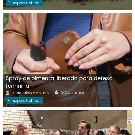
Principais Notícias
Spray de pimenta liberado para defesa
feminina
Author
Posted
O Colinense
31 de julho de 2026
on
Principais Notícias