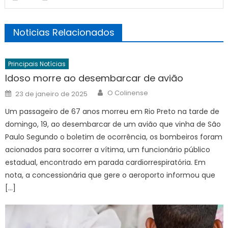
Noticias Relacionados
Principais Notícias
Idoso morre ao desembarcar de avião
Author
Posted
O Colinense
23 de janeiro de 2025
on
Um passageiro de 67 anos morreu em Rio Preto na tarde de
domingo, 19, ao desembarcar de um avião que vinha de São
Paulo Segundo o boletim de ocorrência, os bombeiros foram
acionados para socorrer a vítima, um funcionário público
estadual, encontrado em parada cardiorrespiratória. Em
nota, a concessionária que gere o aeroporto informou que
[…]