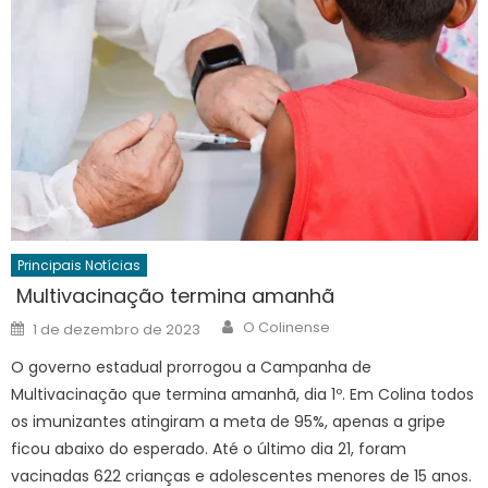
Principais Notícias
Multivacinação termina amanhã
Author
Posted
O Colinense
1 de dezembro de 2023
on
O governo estadual prorrogou a Campanha de
Multivacinação que termina amanhã, dia 1º. Em Colina todos
os imunizantes atingiram a meta de 95%, apenas a gripe
ficou abaixo do esperado. Até o último dia 21, foram
vacinadas 622 crianças e adolescentes menores de 15 anos.