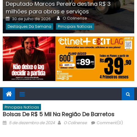
Deputado Marcos Pereira destina R$ 3
milhões para obras e serviços
Author
Posted
O Colinense
30 de julho de 2026
on
Destaques Da Semana
Principais Notícias
Principais Notícias
Bolsas De R$ 5 Mil Na Região De Barretos
Posted
Author
5 de dezembro de 2024
O Colinense
Comment(0)
on