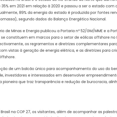
e 35% em 2021 em relação à 2020 e passou a ser o estado com 
 Atualmente, 89% da energia do estado é produzida por fontes r
e biomassa), segundo dados do Balanço Energético Nacional.
io de Minas e Energia publicou a Portaria nº 52/GM/MME e a Porta
e constituem em marcos para o setor de eólicas offshore no Br
ectivamente, os regramentos e diretrizes complementares para
com vistas à geração de energia elétrica, e as diretrizes para cr
ffshore.
adoção de um balcão único para acompanhamento do uso do be
de, investidores e interessados em desenvolver empreendimento
tiva pioneira que traz transparência e redução de burocracia, ali
rasil na COP 27, os visitantes, além de acompanhar as palest