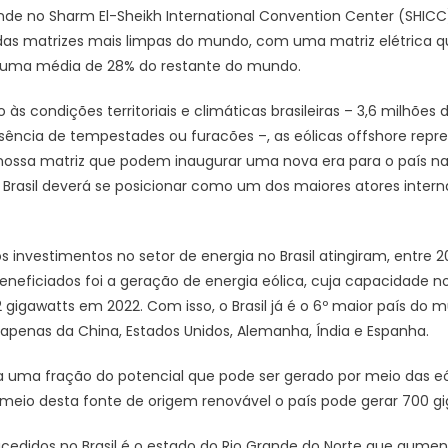
ande no Sharm El-Sheikh International Convention Center (SHICC)
das matrizes mais limpas do mundo, com uma matriz elétrica q
a uma média de 28% do restante do mundo.
 às condições territoriais e climáticas brasileiras – 3,6 milhões d
ausência de tempestades ou furacões –, as eólicas offshore r
ossa matriz que podem inaugurar uma nova era para o país na
 o Brasil deverá se posicionar como um dos maiores atores inte
s investimentos no setor de energia no Brasil atingiram, entre 201
neficiados foi a geração de energia eólica, cuja capacidade no
 gigawatts em 2022. Com isso, o Brasil já é o 6º maior país d
s apenas da China, Estados Unidos, Alemanha, Índia e Espanha.
ta uma fração do potencial que pode ser gerado por meio das eó
eio desta fonte de origem renovável o país pode gerar 700 gi
didos no Brasil é o estado do Rio Grande do Norte que aume