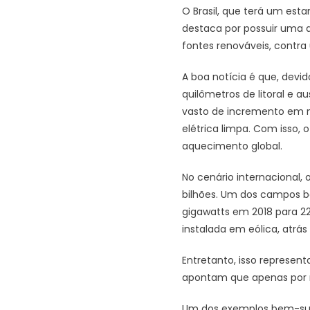
O Brasil, que terá um est
destaca por possuir uma 
fontes renováveis, contr
A boa notícia é que, devido
quilômetros de litoral e 
vasto de incremento em n
elétrica limpa. Com isso,
aquecimento global.
No cenário internacional, o
bilhões. Um dos campos be
gigawatts em 2018 para 22
instalada em eólica, atrá
Entretanto, isso represen
apontam que apenas por m
Um dos exemplos bem-suce