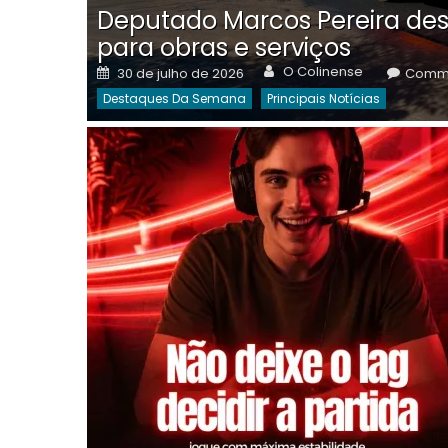
Deputado Marcos Pereira des
para obras e serviços
Author
Posted
O Colinense
30 de julho de 2026
Comme
on
Destaques Da Semana
Principais Notícias