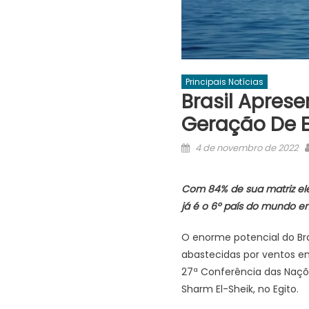
Principais Notícias
Brasil Aprese
Geração De E
Posted
4 de novembro de 2022
on
Com 84% de sua matriz elé
já é o 6º país do mundo e
O enorme potencial do Bra
abastecidas por ventos e
27ª Conferência das Naçõ
Sharm El-Sheik, no Egito.