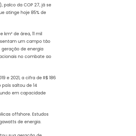
, palco da COP 27, já se
ue atinge hoje 85% de
e km² de área, 11 mil
epresentam um campo tão
 geração de energia
rnacionais no combate ao
9 e 2021, a cifra de R$ 186
 país saltou de 14
o mundo em capacidade
licas offshore. Estudos
gawatts de energia.
ntou sua geração de