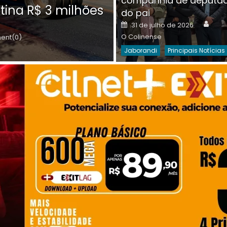
companhia de deputa
Posted
O C
30 de julho de 2026
tina R$ 3 milhões
on
do pai
Destaques Da Semana
Princip
Auth
Posted
31 de julho de 2026
on
O Colinense
nt(0)
Jaborandi
Principais Notícias