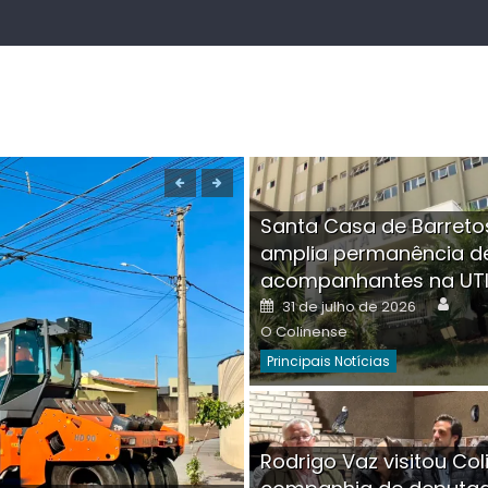
Santa Casa de Barreto
amplia permanência d
acompanhantes na UT
Auth
Posted
31 de julho de 2026
on
O Colinense
Principais Notícias
Boutique na Av. Â
Rodrigo Vaz visitou Col
invadida por cri
Aut