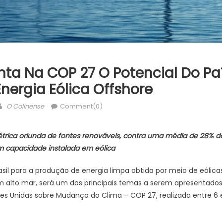
nta Na COP 27 O Potencial Do Pa
nergia Eólica Offshore
Author
O Colinense
Comment(0)
trica oriunda de fontes renováveis, contra uma média de 28% do
m capacidade instalada em eólica
sil para a produção de energia limpa obtida por meio de eólicas
m alto mar, será um dos principais temas a serem apresentados
es Unidas sobre Mudança do Clima – COP 27, realizada entre 6