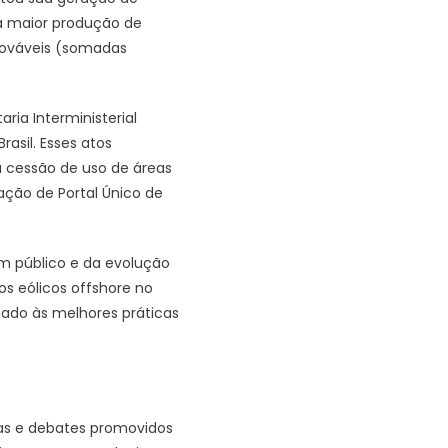
a maior produção de
enováveis (somadas
ria Interministerial
asil. Esses atos
 cessão de uso de áreas
iação de Portal Único de
m público e da evolução
s eólicos offshore no
nhado às melhores práticas
ras e debates promovidos