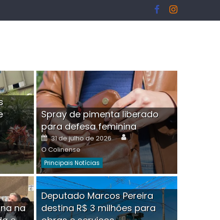
s
e
Spray de pimenta liberado
I
para defesa feminina
or
Author
Posted
31 de julho de 2026
on
O Colinense
Principais Notícias
ngelo Martins Tristão é
Deputado Marcos Pereira
ina na
destina R$ 3 milhões para
minoso mascarado
Empres
hor