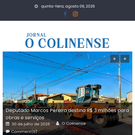
Skip
quinta-feira, agosto 06, 2026
to
content
Deputado Marcos Pereira destina R$ 3 milhões para
obras e serviços
Author
Posted
O Colinense
30 de julho de 2026
on
Comment(0)