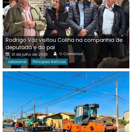
Rodrigo Vaz visitou Colina na companhia de
deputada e do pai
Author
Posted
O Colinense
31 de julho de 2026
on
Jaborandi
Principais Notícias