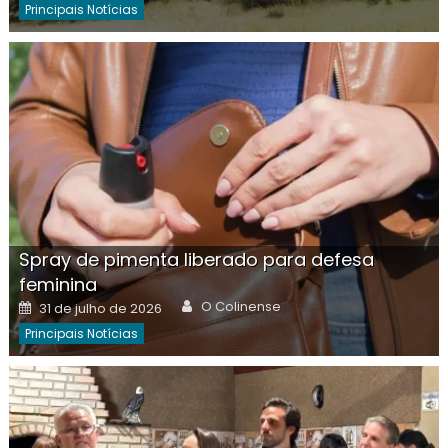
Principais Notícias
Spray de pimenta liberado para defesa
feminina
Author
Posted
O Colinense
31 de julho de 2026
on
Principais Notícias