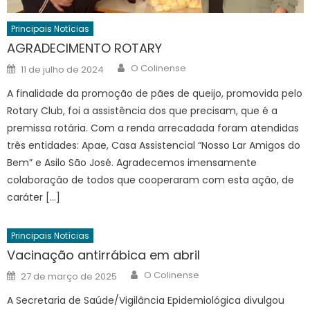
Principais Notícias
AGRADECIMENTO ROTARY
Author
Posted
O Colinense
11 de julho de 2024
on
A finalidade da promoção de pães de queijo, promovida pelo
Rotary Club, foi a assistência dos que precisam, que é a
premissa rotária. Com a renda arrecadada foram atendidas
três entidades: Apae, Casa Assistencial “Nosso Lar Amigos do
Bem” e Asilo São José. Agradecemos imensamente
colaboração de todos que cooperaram com esta ação, de
caráter […]
Principais Notícias
Vacinação antirrábica em abril
Author
Posted
O Colinense
27 de março de 2025
on
A Secretaria de Saúde/Vigilância Epidemiológica divulgou