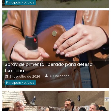
Principais Notícias
Spray de pimenta liberado para defesa
feminina
Author
Posted
O Colinense
31 de julho de 2026
on
Principais Notícias