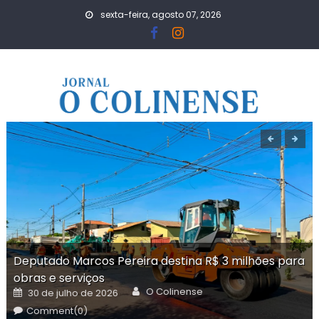
Skip
sexta-feira, agosto 07, 2026
to
content
Deputado Marcos Pereira destina R$ 3 milhões para
obras e serviços
Author
Posted
O Colinense
30 de julho de 2026
on
Comment(0)