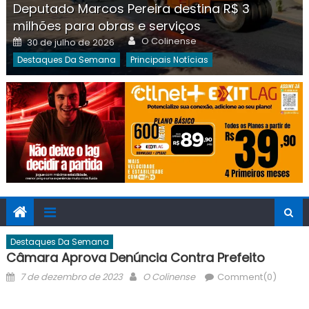
Deputado Marcos Pereira destina R$ 3
milhões para obras e serviços
Author
Posted
O Colinense
30 de julho de 2026
on
Destaques Da Semana
Principais Notícias
Destaques Da Semana
Câmara Aprova Denúncia Contra Prefeito
Posted
Author
7 de dezembro de 2023
O Colinense
Comment(0)
on