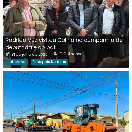
Rodrigo Vaz visitou Colina na companhia de
deputada e do pai
Author
Posted
O Colinense
31 de julho de 2026
on
Jaborandi
Principais Notícias