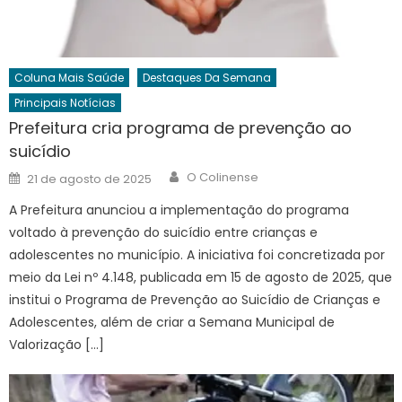
Coluna Mais Saúde
Destaques Da Semana
Principais Notícias
Prefeitura cria programa de prevenção ao
suicídio
Author
Posted
O Colinense
21 de agosto de 2025
on
A Prefeitura anunciou a implementação do programa
voltado à prevenção do suicídio entre crianças e
adolescentes no município. A iniciativa foi concretizada por
meio da Lei nº 4.148, publicada em 15 de agosto de 2025, que
institui o Programa de Prevenção ao Suicídio de Crianças e
Adolescentes, além de criar a Semana Municipal de
Valorização […]