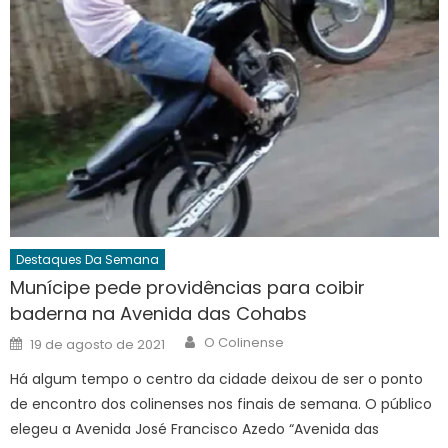
Destaques Da Semana
Munícipe pede providências para coibir
baderna na Avenida das Cohabs
Author
Posted
O Colinense
19 de agosto de 2021
on
Há algum tempo o centro da cidade deixou de ser o ponto
de encontro dos colinenses nos finais de semana. O público
elegeu a Avenida José Francisco Azedo “Avenida das