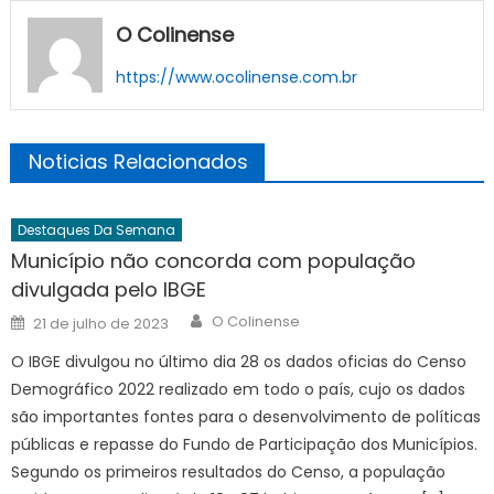
O Colinense
https://www.ocolinense.com.br
Noticias Relacionados
Destaques Da Semana
Município não concorda com população
divulgada pelo IBGE
Author
Posted
O Colinense
21 de julho de 2023
on
O IBGE divulgou no último dia 28 os dados oficias do Censo
Demográfico 2022 realizado em todo o país, cujo os dados
são importantes fontes para o desenvolvimento de políticas
públicas e repasse do Fundo de Participação dos Municípios.
Segundo os primeiros resultados do Censo, a população