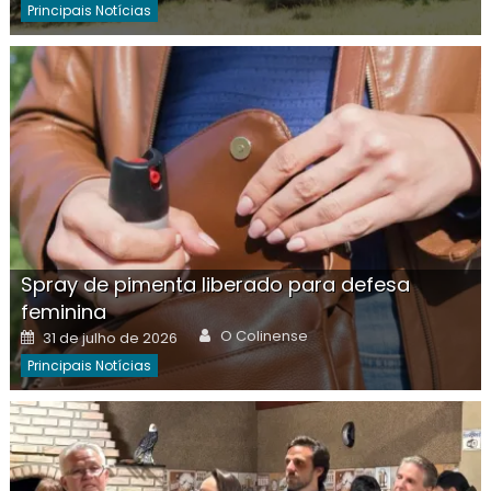
Principais Notícias
Spray de pimenta liberado para defesa
feminina
Author
Posted
O Colinense
31 de julho de 2026
on
Principais Notícias