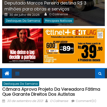
Deputado Marcos Pereira destina R$ 3
milhões para obras e serviços
Author
Posted
O Colinense
30 de julho de 2026
on
Destaques Da Semana
Principais Notícias
Destaques Da Semana
Câmara Aprova Projeto Da Vereadora Fátima
Que Garante Direitos Dos Autistas
Posted
Author
30 de setembro de 2021
O Colinense
Comment(0)
on