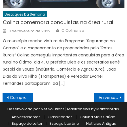
Destaques Da Semana
Colina comemora conquistas na área rural
Author
Posted
O Colinense
11 de fevereiro de 2022
on
O município recebe viatura do Programa “Segurança no
Campo” e o mapeamento de propriedades pelo “Rotas
Rurais” Colina conseguiu importantes conquistas para a área
rural no último dia 4. O prefeito Dieb e os secretários Renê
Sasaki de Souza (Indústria, Comércio e Agricultura), João
Dias da Silva Filho (Transportes) e vereador Evonei
Fernandes participaram da […]
Navegação
Campeonato com pódio de colinenses
Aniversariantes 30/09 a 06/10
de
Desenvolvido por Net Solutions
|
Mantranews by
Mantrabrain
.
Post
Aniversariantes
Classificados
Coluna Mais Saúde
Espaço do Leitor
Espaço Literário
Notícias Antigas