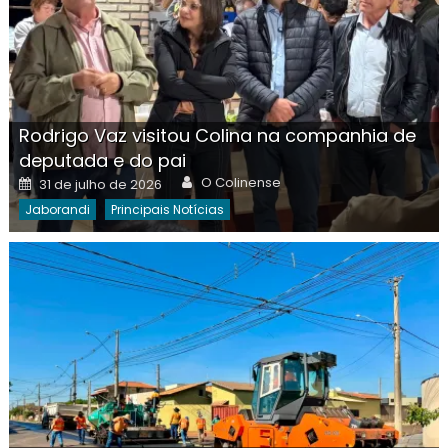
Rodrigo Vaz visitou Colina na companhia de
deputada e do pai
Author
Posted
O Colinense
31 de julho de 2026
on
Jaborandi
Principais Notícias