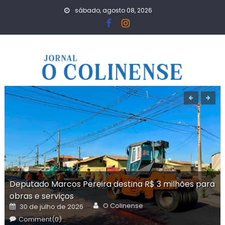
Skip
sábado, agosto 08, 2026
to
content
Deputado Marcos Pereira destina R$ 3 milhões para
obras e serviços
Author
Posted
O Colinense
30 de julho de 2026
on
Comment(0)