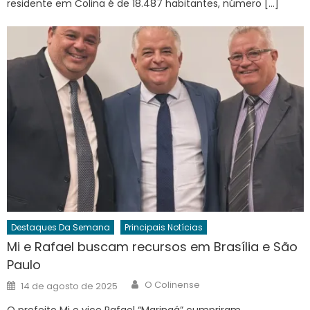
residente em Colina é de 18.487 habitantes, número […]
Destaques Da Semana
Principais Notícias
Mi e Rafael buscam recursos em Brasília e São
Paulo
Author
Posted
O Colinense
14 de agosto de 2025
on