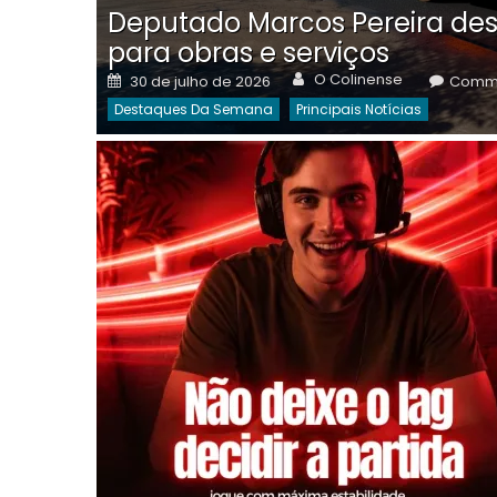
Deputado Marcos Pereira des
para obras e serviços
Author
Posted
O Colinense
30 de julho de 2026
Comme
on
Destaques Da Semana
Principais Notícias