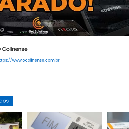
 Colinense
ttps://www.ocolinense.com.br
ados