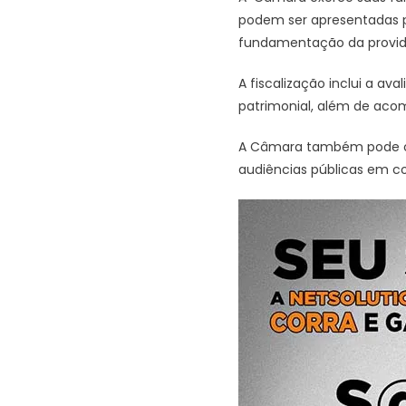
podem ser apresentadas p
fundamentação da providê
A fiscalização inclui a av
patrimonial, além de aco
A Câmara também pode conv
audiências públicas em co