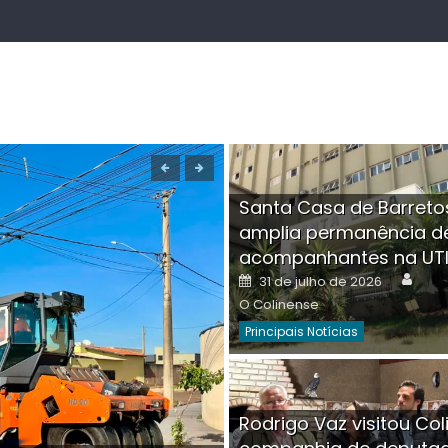
Santa Casa de Barreto
amplia permanência d
acompanhantes na UT
Auth
Posted
31 de julho de 2026
on
O Colinense
Principais Notícias
Boutique na Av. Â
Rodrigo Vaz visitou Col
invadida por cri
Aut