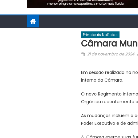
Principais Notícias
Câmara Muni
Posted
21 de novembro de 2024
on
Em sessão realizada na no
interno da Câmara.
O novo Regimento Interno
Orgânica recentemente a
As mudanças incluem a ade
Poder Executivo e de admi
A Câmara exerce suas funç