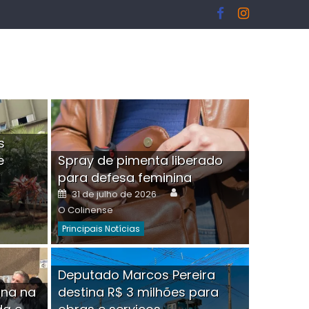
s
e
Spray de pimenta liberado
I
para defesa feminina
or
Author
Posted
31 de julho de 2026
on
O Colinense
Principais Notícias
ngelo Martins Tristão é
Deputado Marcos Pereira
ina na
destina R$ 3 milhões para
minoso mascarado
Empres
hor