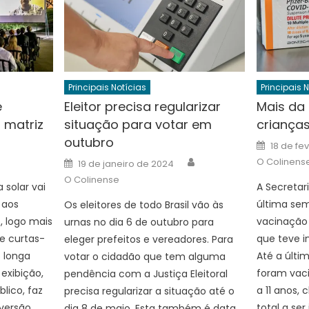
Principais Notícias
Principais 
e
Eleitor precisa regularizar
Mais da
 matriz
situação para votar em
criança
outubro
Author
Posted
18 de fe
on
Author
Posted
O Colinens
19 de janeiro de 2024
on
O Colinense
solar vai
A Secretar
 aos
última se
Os eleitores de todo Brasil vão às
, logo mais
vacinação 
urnas no dia 6 de outubro para
de curtas-
que teve in
eleger prefeitos e vereadores. Para
o longa
Até a últim
votar o cidadão que tem alguma
 exibição,
foram vaci
pendência com a Justiça Eleitoral
lico, faz
a 11 anos,
precisa regularizar a situação até o
 versão
total a se
dia 8 de maio. Esta também é data