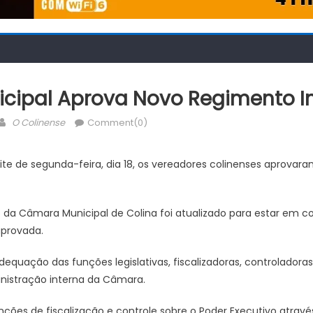
cipal Aprova Novo Regimento I
Author
O Colinense
Comment(0)
ite de segunda-feira, dia 18, os vereadores colinenses aprovar
 da Câmara Municipal de Colina foi atualizado para estar em c
provada.
quação das funções legislativas, fiscalizadoras, controladora
nistração interna da Câmara.
ões de fiscalização e controle sobre o Poder Executivo atravé