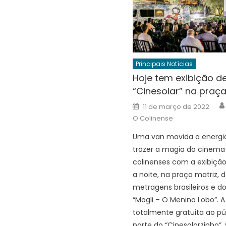
Principais Notícias
Hoje tem exibição d
“Cinesolar” na praça
Posted
11 de março de 2022
on
O Colinense
Uma van movida a energia 
trazer a magia do cinema
colinenses com a exibição
a noite, na praça matriz, 
metragens brasileiros e d
“Mogli – O Menino Lobo”. A
totalmente gratuita ao púb
parte do “Cinesolarzinho”,