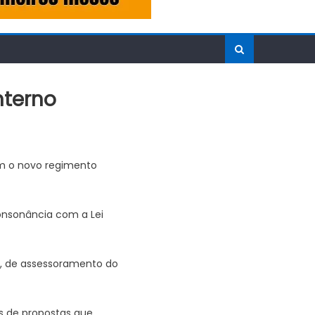
nterno
am o novo regimento
onsonância com a Lei
s, de assessoramento do
s de propostas que