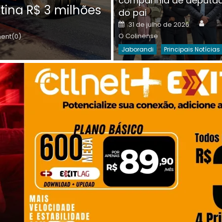
companhia de deputa
Posted
O C
30 de julho de 2026
tina R$ 3 milhões
on
do pai
Destaques Da Semana
Princip
Auth
Posted
31 de julho de 2026
on
O Colinense
nt(0)
Jaborandi
Principais Notícias