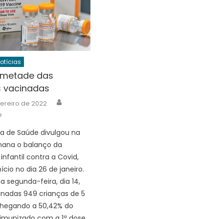
Notícias
 metade das
s vacinadas
Author
vereiro de 2022
e
ia de Saúde divulgou na
mana o balanço da
infantil contra a Covid,
ício no dia 26 de janeiro.
a segunda-feira, dia 14,
nadas 949 crianças de 5
 chegando a 50,42% do
r imunizado com a 1ª dose