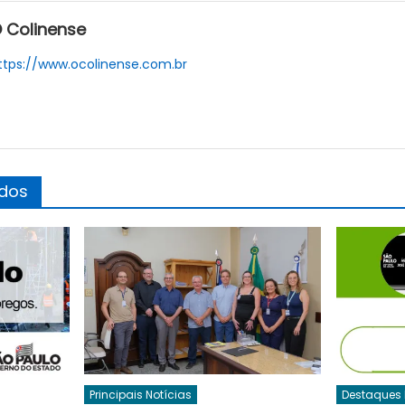
 Colinense
ttps://www.ocolinense.com.br
ados
Principais Notícias
Destaques