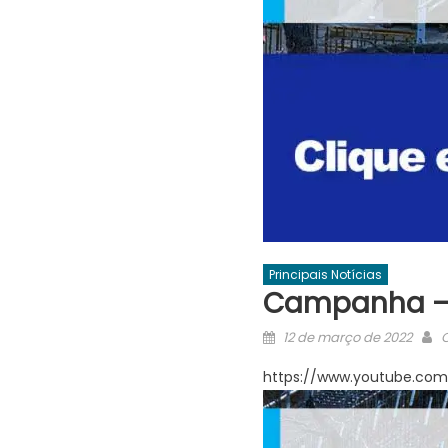
Principais Notícias
Campanha –
Posted
A
12 de março de 2022
O
on
https://www.youtube.co