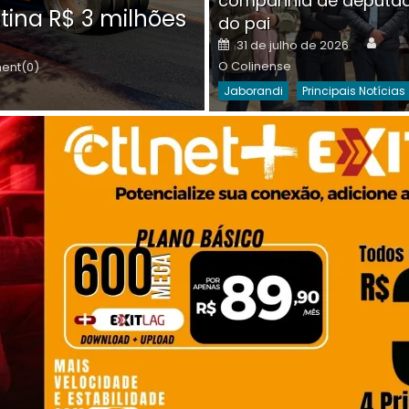
companhia de deputa
Posted
O C
30 de julho de 2026
tina R$ 3 milhões
on
do pai
Destaques Da Semana
Princip
Auth
Posted
31 de julho de 2026
on
O Colinense
nt(0)
Jaborandi
Principais Notícias