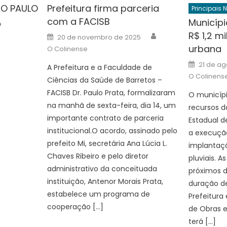
O PAULO
Prefeitura firma parceria
Principais 
com a FACISB
Author
Municípi
Author
R$ 1,2 
Posted
20 de novembro de 2025
on
urbana
O Colinense
Posted
21 de ag
A Prefeitura e a Faculdade de
on
O Colinens
Ciências da Saúde de Barretos –
FACISB Dr. Paulo Prata, formalizaram
O municíp
na manhã de sexta-feira, dia 14, um
recursos d
importante contrato de parceria
Estadual d
institucional.O acordo, assinado pelo
a execuçã
prefeito Mi, secretária Ana Lúcia L.
implantaçã
Chaves Ribeiro e pelo diretor
pluviais. A
administrativo da conceituada
próximos d
instituição, Antenor Morais Prata,
duração d
estabelece um programa de
Prefeitura 
cooperação […]
de Obras e
terá […]