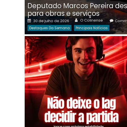
Deputado Marcos Pereira des
para obras e serviços
Author
Posted
O Colinense
30 de julho de 2026
Comme
on
Destaques Da Semana
Principais Notícias