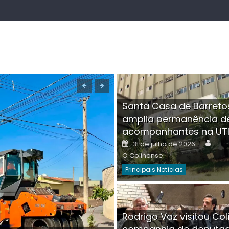
Santa Casa de Barreto
amplia permanência d
acompanhantes na UT
Auth
Posted
31 de julho de 2026
on
O Colinense
Principais Notícias
Boutique na Av. Â
Rodrigo Vaz visitou Col
invadida por cri
Aut