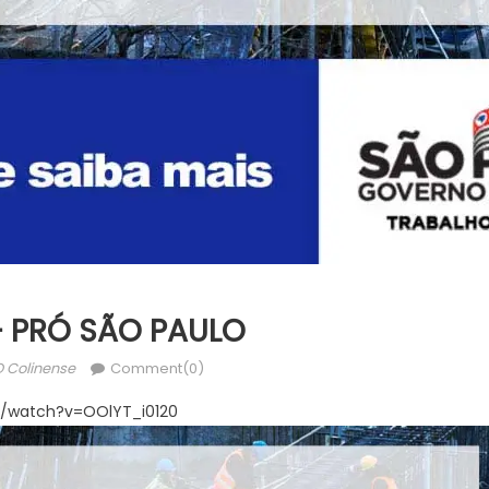
 PRÓ SÃO PAULO
uthor
 Colinense
Comment(0)
m/watch?v=OOlYT_i0120