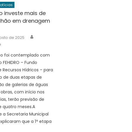
Notícias
o investe mais de
milhão em drenagem
Author
osto de 2025
e
io foi contemplado com
o FEHIDRO – Fundo
e Recursos Hídricos – para
o de duas etapas de
o de galerias de águas
s obras, com início nos
ias, terão previsão de
e quatro meses.A
e a Secretaria Municipal
xplicaram que a 1ª etapa