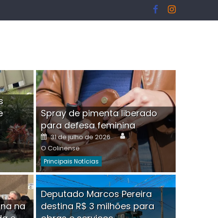
s
e
Spray de pimenta liberado
I
para defesa feminina
or
Author
Posted
31 de julho de 2026
on
O Colinense
Principais Notícias
ngelo Martins Tristão é
Deputado Marcos Pereira
ina na
destina R$ 3 milhões para
minoso mascarado
Empres
hor