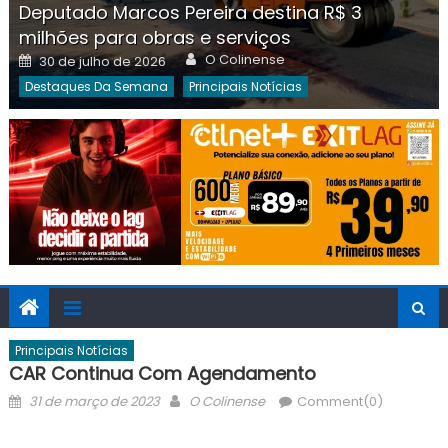
Deputado Marcos Pereira destina R$ 3
milhões para obras e serviços
Author
Posted
O Colinense
30 de julho de 2026
on
Destaques Da Semana
Principais Notícias
Principais Notícias
CAR Continua Com Agendamento
Posted
Author
31 de março de 2023
O Colinense
Comment(0)
on