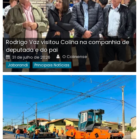
Rodrigo Vaz visitou Colina na companhia de
deputada e do pai
Author
Posted
O Colinense
31 de julho de 2026
on
Jaborandi
Principais Notícias