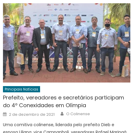
Principais Notícias
Prefeito, vereadores e secretários participam
do 4º Conexidades em Olímpia
Author
Posted
O Colinense
2 de dezembro de 2021
on
Uma comitiva colinense, liderada pelo prefeito Dieb e
esposa Liliana, vice Campanholi, vereadores Rafael Maringá,