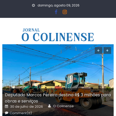
Skip
domingo, agosto 09, 2026
to
content
Deputado Marcos Pereira destina R$ 3 milhões para
obras e serviços
Author
Posted
O Colinense
30 de julho de 2026
on
Comment(0)