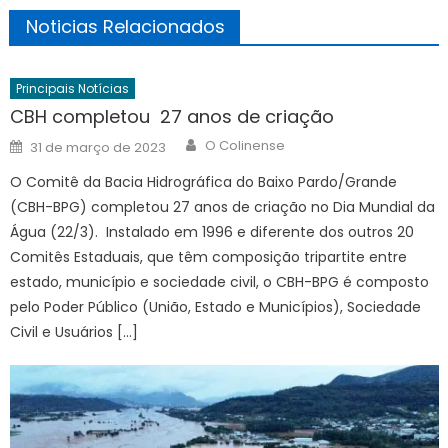
Noticias Relacionados
Principais Notícias
CBH completou 27 anos de criação
Author
Posted
O Colinense
31 de março de 2023
on
O Comitê da Bacia Hidrográfica do Baixo Pardo/Grande
(CBH-BPG) completou 27 anos de criação no Dia Mundial da
Água (22/3). Instalado em 1996 e diferente dos outros 20
Comitês Estaduais, que têm composição tripartite entre
estado, município e sociedade civil, o CBH-BPG é composto
pelo Poder Público (União, Estado e Municípios), Sociedade
Civil e Usuários […]