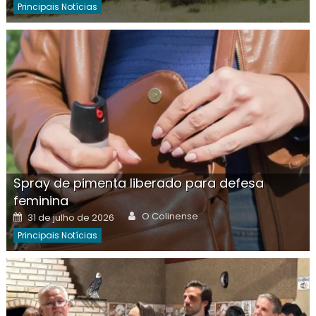
Principais Notícias
Spray de pimenta liberado para defesa
feminina
Author
Posted
O Colinense
31 de julho de 2026
on
Principais Notícias