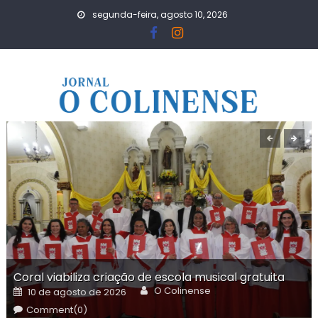
Skip
segunda-feira, agosto 10, 2026
to
content
Coral viabiliza criação de escola musical gratuita
Author
Posted
O Colinense
10 de agosto de 2026
on
Comment(0)