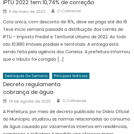
IPTU 2022 tem 10,74% de correção
Author
Posted
O Colinense
6 de maio de 2022
on
Cota única, com desconto de 15%, deve ser paga até dia 16
Teve início semana passada a distribuição dos carnês de
IPTU – Imposto Predial e Territorial Urbano de 2022. Ao todo
são 10.880 imóveis prediais e territoriais. A entrega está
sendo feita pela agência dos Correios. A prefeitura informou
que o tributo foi corrigido […]
Destaques Da Semana
Principais Notícias
Decreto regulamenta
cobrança de água
Author
Posted
O Colinense
14 de agosto de 2025
on
A Prefeitura, por meio de decreto publicado no Diário Oficial
do Munícipio, atualizou as normas relacionadas ao consumo
de água causado por vazamentos internos em residências,
comércios e indústrias.A medida visa oferecer maior