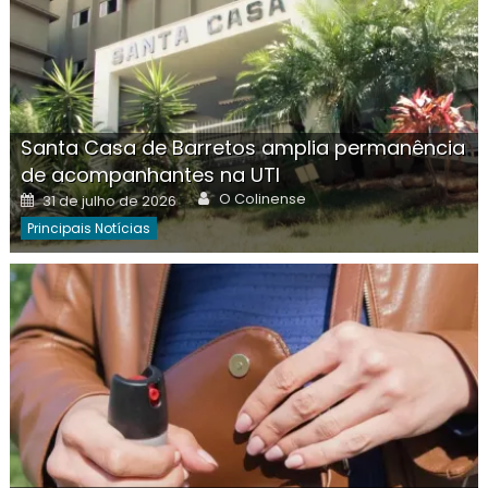
Santa Casa de Barretos amplia permanência
de acompanhantes na UTI
Author
Posted
O Colinense
31 de julho de 2026
on
Principais Notícias