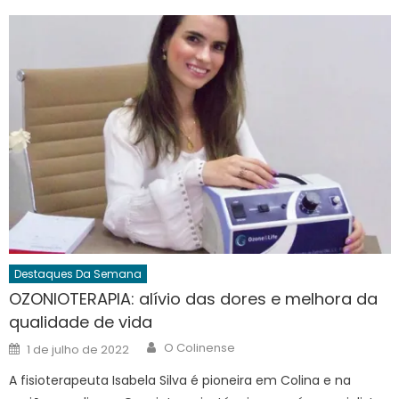
Destaques Da Semana
OZONIOTERAPIA: alívio das dores e melhora da
qualidade de vida
Author
Posted
O Colinense
1 de julho de 2022
on
A fisioterapeuta Isabela Silva é pioneira em Colina e na