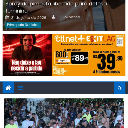
Spray de pimenta liberado para defesa
feminina
Author
Posted
O Colinense
31 de julho de 2026
on
Principais Notícias