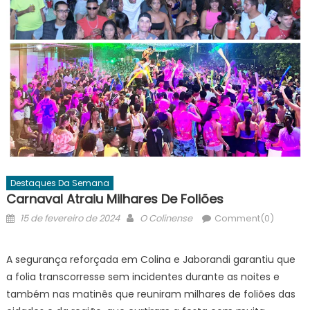
Destaques Da Semana
Carnaval Atraiu Milhares De Foliões
Posted
Author
15 de fevereiro de 2024
O Colinense
Comment(0)
on
A segurança reforçada em Colina e Jaborandi garantiu que
a folia transcorresse sem incidentes durante as noites e
também nas matinês que reuniram milhares de foliões das