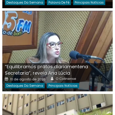
Destaques Da Semana
Palavra De Fé
Principais Notícias
“Equilibramos pratos diariamentena
Secretaria”, revela Ana Lúcia
Author
Posted
O Colinense
10 de agosto de 2026
on
Destaques Da Semana
Principais Notícias