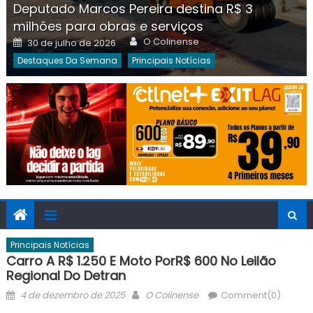
Deputado Marcos Pereira destina R$ 3
milhões para obras e serviços
Author
Posted
O Colinense
30 de julho de 2026
on
Destaques Da Semana
Principais Notícias
Principais Notícias
Carro A R$ 1.250 E Moto PorR$ 600 No Leilão
Regional Do Detran
Posted
Author
4 de dezembro de 2025
O Colinense
Comment(0)
on