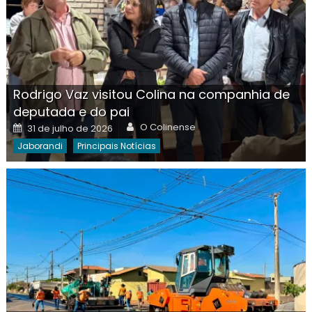
Rodrigo Vaz visitou Colina na companhia de
deputada e do pai
Author
Posted
O Colinense
31 de julho de 2026
on
Jaborandi
Principais Notícias