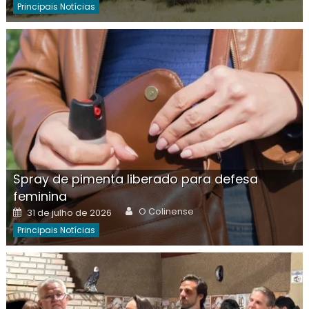
Principais Notícias
Spray de pimenta liberado para defesa
feminina
Author
Posted
O Colinense
31 de julho de 2026
on
Principais Notícias