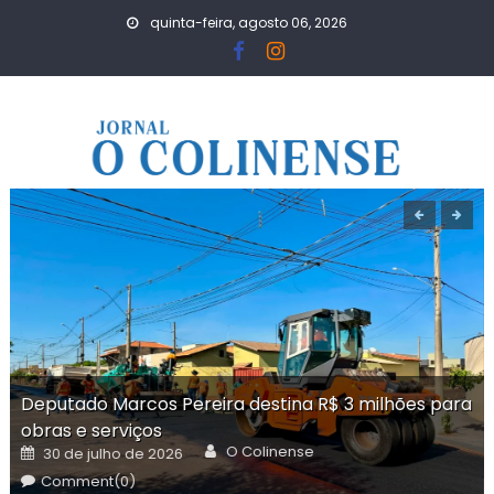
Skip
quinta-feira, agosto 06, 2026
to
content
Deputado Marcos Pereira destina R$ 3 milhões para
obras e serviços
Author
Posted
O Colinense
30 de julho de 2026
on
Comment(0)