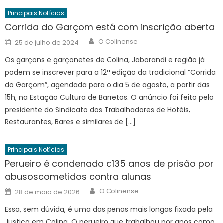
Principais Notícias
Corrida do Garçom está com inscrição aberta
Author
Posted
O Colinense
25 de julho de 2024
on
Os garçons e garçonetes de Colina, Jaborandi e região já
podem se inscrever para a 12ª edição da tradicional “Corrida
do Garçom”, agendada para o dia 5 de agosto, a partir das
15h, na Estação Cultura de Barretos. O anúncio foi feito pelo
presidente do Sindicato dos Trabalhadores de Hotéis,
Restaurantes, Bares e similares de […]
Principais Notícias
Perueiro é condenado a135 anos de prisão por
abusoscometidos contra alunas
Author
Posted
O Colinense
28 de maio de 2026
on
Essa, sem dúvida, é uma das penas mais longas fixada pela
Justiça em Colina. O perueiro que trabalhou por anos como