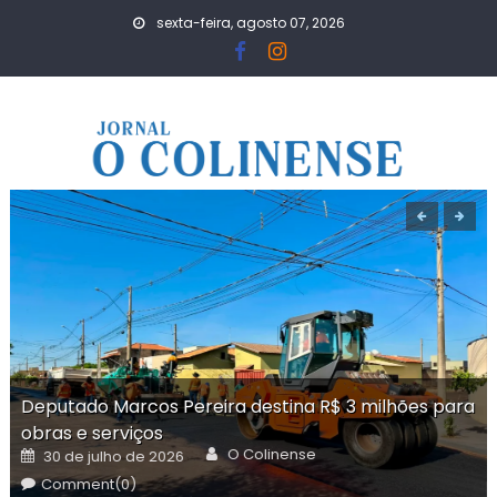
Skip
sexta-feira, agosto 07, 2026
to
content
Deputado Marcos Pereira destina R$ 3 milhões para
obras e serviços
Author
Posted
O Colinense
30 de julho de 2026
on
Comment(0)