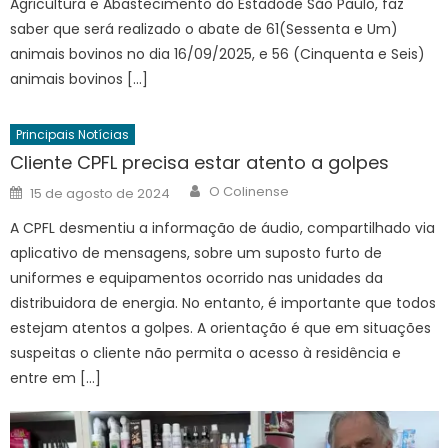
Agricultura e Abastecimento do Estadode São Paulo, faz
saber que será realizado o abate de 61(Sessenta e Um)
animais bovinos no dia 16/09/2025, e 56 (Cinquenta e Seis)
animais bovinos […]
Principais Notícias
Cliente CPFL precisa estar atento a golpes
Author
Posted
O Colinense
15 de agosto de 2024
on
A CPFL desmentiu a informação de áudio, compartilhado via
aplicativo de mensagens, sobre um suposto furto de
uniformes e equipamentos ocorrido nas unidades da
distribuidora de energia. No entanto, é importante que todos
estejam atentos a golpes. A orientação é que em situações
suspeitas o cliente não permita o acesso à residência e
entre em […]