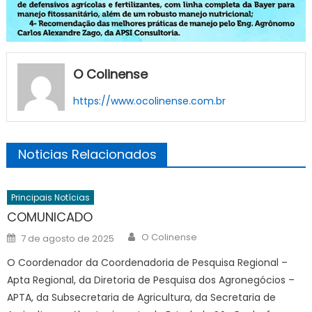
O Colinense
https://www.ocolinense.com.br
Noticias Relacionados
Principais Notícias
COMUNICADO
Author
Posted
O Colinense
7 de agosto de 2025
on
O Coordenador da Coordenadoria de Pesquisa Regional –
Apta Regional, da Diretoria de Pesquisa dos Agronegócios –
APTA, da Subsecretaria de Agricultura, da Secretaria de