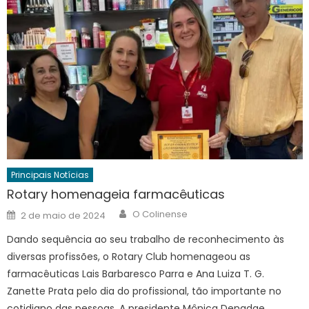
Principais Notícias
Rotary homenageia farmacêuticas
Author
Posted
O Colinense
2 de maio de 2024
on
Dando sequência ao seu trabalho de reconhecimento às
diversas profissões, o Rotary Club homenageou as
farmacêuticas Lais Barbaresco Parra e Ana Luiza T. G.
Zanette Prata pelo dia do profissional, tão importante no
cotidiano das pessoas. A presidente Mônica Denadae,