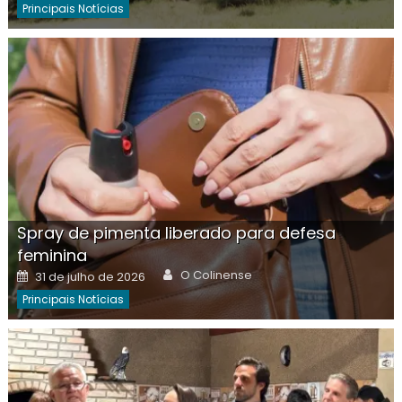
Principais Notícias
Spray de pimenta liberado para defesa
feminina
Author
Posted
O Colinense
31 de julho de 2026
on
Principais Notícias