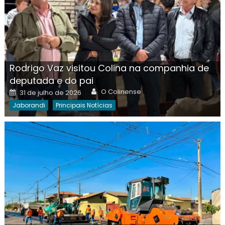
Rodrigo Vaz visitou Colina na companhia de
deputada e do pai
Author
Posted
O Colinense
31 de julho de 2026
on
Jaborandi
Principais Notícias