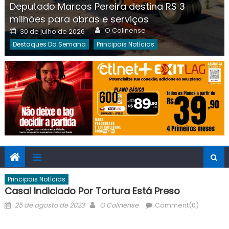
Deputado Marcos Pereira destina R$ 3
milhões para obras e serviços
Author
Posted
O Colinense
30 de julho de 2026
on
Destaques Da Semana
Principais Notícias
Principais Notícias
Casal Indiciado Por Tortura Está Preso
Posted
Author
25 de agosto de 2023
O Colinense
Comment(0)
on