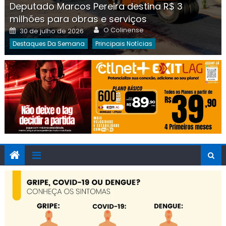
Deputado Marcos Pereira destina R$ 3
milhões para obras e serviços
Author
Posted
O Colinense
30 de julho de 2026
on
Destaques Da Semana
Principais Notícias