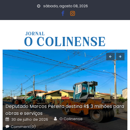
Skip
sábado, agosto 08, 2026
to
content
Deputado Marcos Pereira destina R$ 3 milhões para
obras e serviços
Author
Posted
O Colinense
30 de julho de 2026
on
Comment(0)