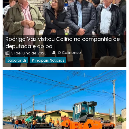
Rodrigo Vaz visitou Colina na companhia de
deputada e do pai
Author
Posted
O Colinense
31 de julho de 2026
on
Jaborandi
Principais Notícias