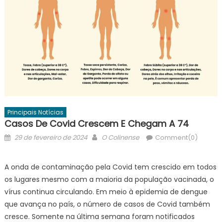
Principais Notícias
Casos De Covid Crescem E Chegam A 74
Posted
Author
29 de fevereiro de 2024
O Colinense
Comment(0)
on
A onda de contaminação pela Covid tem crescido em todos
os lugares mesmo com a maioria da população vacinada, o
vírus continua circulando. Em meio à epidemia de dengue
que avança no país, o número de casos de Covid também
cresce. Somente na última semana foram notificados