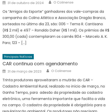
Author
Posted
O Colinense
31 de outubro de 2024
on
Os “Amigos do Esporte” ganhadores dos vale-compras da
campanha do Colina Atlético e Associação Dragão Branco,
sorteados no último dia 23, são: 006 – Tema R. Cantisano
(R$ 2 mil) e 497 – Ronaldo Daher (R$ 1 mil). Os prêmios de R$
300,00 (cada) contemplaram os carnês 804 – Marcelo A. K.
Paro; 123 – […]
Principais Notícias
CAR continua com agendamento
Author
Posted
O Colinense
31 de março de 2023
on
Trinta produtores aproveitaram o mutirão do CAR –
Cadastro Ambiental Rural, realizado no início de março, no
Ganha Tempo, para adesão da propriedade ao cadastro
eletrônico, uma ferramenta importante que facilita a vida
no campo. O cadastro da propriedade é obrigatório para a
regularização ambiental. Os produtores não precisam