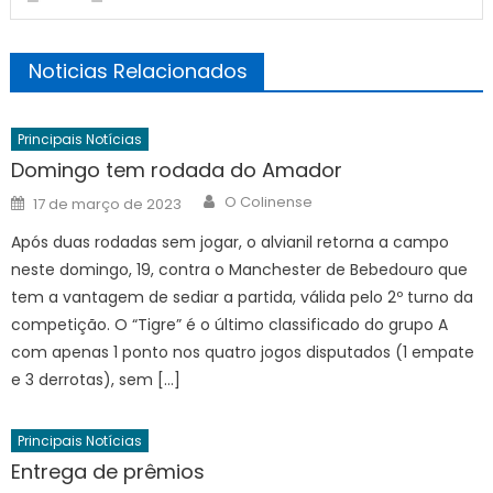
Noticias Relacionados
Principais Notícias
Domingo tem rodada do Amador
Author
Posted
O Colinense
17 de março de 2023
on
Após duas rodadas sem jogar, o alvianil retorna a campo
neste domingo, 19, contra o Manchester de Bebedouro que
tem a vantagem de sediar a partida, válida pelo 2º turno da
competição. O “Tigre” é o último classificado do grupo A
com apenas 1 ponto nos quatro jogos disputados (1 empate
e 3 derrotas), sem […]
Principais Notícias
Entrega de prêmios