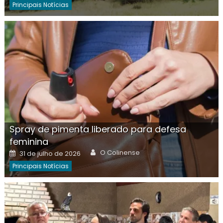
Principais Notícias
Spray de pimenta liberado para defesa
feminina
Author
Posted
O Colinense
31 de julho de 2026
on
Principais Notícias