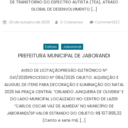
DE TRANSTORNO DO ESPECTRO AUTISTA (TEA), ATRASO
GLOBAL DE DESENVOLVIMENTO […]
Posted
Author
30 de outubro de 2025
O Colinense
Comment(0)
on
Editais
Jaborandi
PREFEITURA MUNICIPAL DE JABORANDI
AVISO DE LICITAÇÃOPREGÃO ELETRÔNICO Nº
041/2025PROCESSO Nº 084/2025 OBJETO: AQUISIÇÃO E
ALUGUEL DE ITENS PARA DECORAÇÃO E ILUMINAÇÃO DO NATAL
2025 NA PRAÇA CENTRAL “ORLANDO JUNQUEIRA DE OLIVEIRA” E
DO LAGO MUNICIPAL LOCALIZADO NO CENTRO DE LAZER
“CARLOS OSCAR VAZ DE ALMEIDA” NO MUNICÍPIO DE
JABORANDI/SP.VALOR ESTIMADO DO OBJETO: R$ 107.895,32
(Cento e sete mil, […]