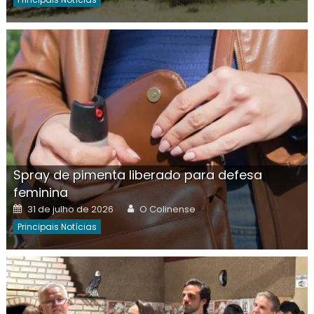
Spray de pimenta liberado para defesa
feminina
Posted
Author
31 de julho de 2026
O Colinense
on
Principais Notícias