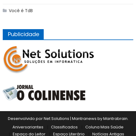
Você é TdB
Publicidade
Desenvolvido por Net Solutions
|
Mantranews by
Mantrabrain
.
Aniversariantes
Classificados
Coluna Mais Saúde
Espaço do Leitor
Espaço Literário
Notícias Antigas