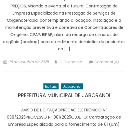
PREÇOS, visando a eventual e futura: Contratação de
Empresa Especializada na Prestação de Serviços de
Oxigenoterapia, contemplando a locação, instalação e a
manutenção preventiva e corretiva de Concentradores de
Oxigênio, CPAP, BIPAP, além da recarga de cilindros de
oxigênio (backup) para atendimento domiciliar de pacientes
do […]
Posted
Author
16 de outubro de 2025
O Colinense
Comment(0)
on
Editais
Jaborandi
PREFEITURA MUNICIPAL DE JABORANDI
AVISO DE LICITAÇÃOPREGÃO ELETRÔNICO Nº
038/2025PROCESSO Nº 081/2025OBJETO: Contratação de
Empresa Especializada para o fornecimento de 01 (um)