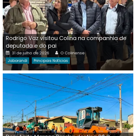
Rodrigo Vaz visitou Colina na companhia de
deputada e do pai
Posted
Author
31 de julho de 2026
O Colinense
on
Jaborandi
Principais Notícias