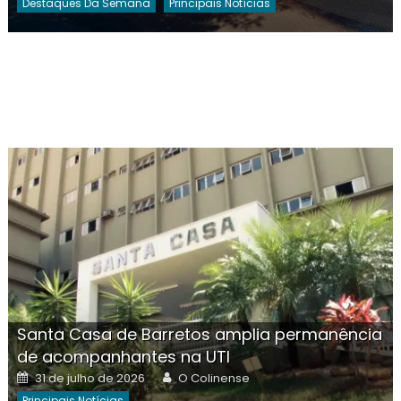
Destaques Da Semana
Principais Notícias
Santa Casa de Barretos amplia permanência
de acompanhantes na UTI
Posted
Author
31 de julho de 2026
O Colinense
on
Principais Notícias