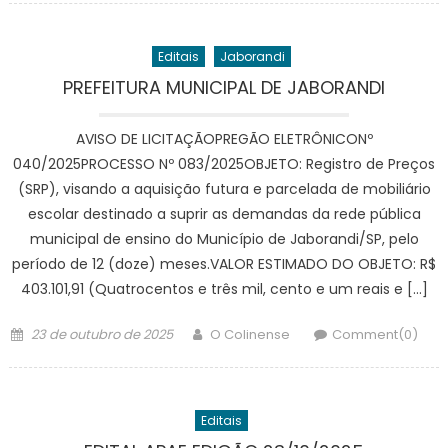
Editais
Jaborandi
PREFEITURA MUNICIPAL DE JABORANDI
AVISO DE LICITAÇÃOPREGÃO ELETRÔNICONº
040/2025PROCESSO Nº 083/2025OBJETO: Registro de Preços
(SRP), visando a aquisição futura e parcelada de mobiliário
escolar destinado a suprir as demandas da rede pública
municipal de ensino do Município de Jaborandi/SP, pelo
período de 12 (doze) meses.VALOR ESTIMADO DO OBJETO: R$
403.101,91 (Quatrocentos e três mil, cento e um reais e […]
Posted
Author
23 de outubro de 2025
O Colinense
Comment(0)
on
Editais