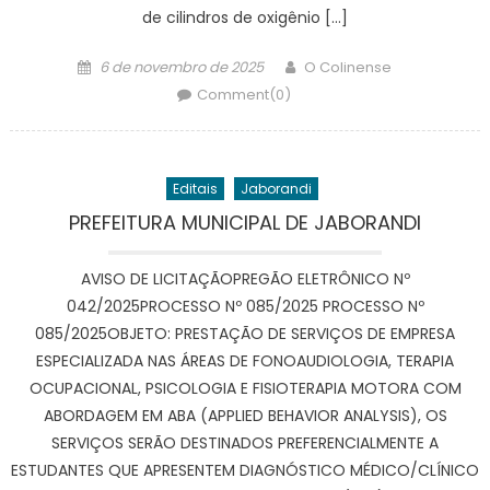
de cilindros de oxigênio […]
Posted
Author
6 de novembro de 2025
O Colinense
on
Comment(0)
Editais
Jaborandi
PREFEITURA MUNICIPAL DE JABORANDI
AVISO DE LICITAÇÃOPREGÃO ELETRÔNICO Nº
042/2025PROCESSO Nº 085/2025 PROCESSO Nº
085/2025OBJETO: PRESTAÇÃO DE SERVIÇOS DE EMPRESA
ESPECIALIZADA NAS ÁREAS DE FONOAUDIOLOGIA, TERAPIA
OCUPACIONAL, PSICOLOGIA E FISIOTERAPIA MOTORA COM
ABORDAGEM EM ABA (APPLIED BEHAVIOR ANALYSIS), OS
SERVIÇOS SERÃO DESTINADOS PREFERENCIALMENTE A
ESTUDANTES QUE APRESENTEM DIAGNÓSTICO MÉDICO/CLÍNICO