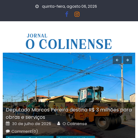
Skip
quinta-feira, agosto 06, 2026
to
content
Deputado Marcos Pereira destina R$ 3 milhões para
obras e serviços
Posted
Author
30 de julho de 2026
O Colinense
on
Comment(0)