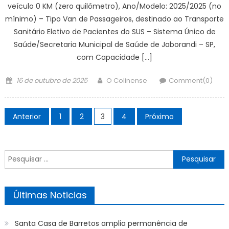
veículo 0 KM (zero quilômetro), Ano/Modelo: 2025/2025 (no
mínimo) – Tipo Van de Passageiros, destinado ao Transporte
Sanitário Eletivo de Pacientes do SUS – Sistema Único de
Saúde/Secretaria Municipal de Saúde de Jaborandi – SP,
com Capacidade […]
Posted
Author
16 de outubro de 2025
O Colinense
Comment(0)
on
Paginação
Anterior
1
2
3
4
Próximo
de
posts
Pesquisar
por:
Últimas Noticias
Santa Casa de Barretos amplia permanência de