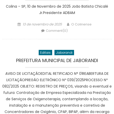
Colina – SP, 10 de Novembro de 2025 João Batista Chicalé
Jr.Presidente ADBAM
Posted
Author
13 de novembro de 2025
O Colinense
on
Comment(0)
Editais
Jaborandi
PREFEITURA MUNICIPAL DE JABORANDI
AVISO DE LICITAÇÃOEDITAL RETIFICADO N° 01REABERTURA DE
LICITAÇÃOPREGÃO ELETRÔNICO Nº 039/2025PROCESSO Nº
082/2025 OBJETO: REGISTRO DE PREÇOS, visando a eventual e
futura: Contratação de Empresa Especializada na Prestação
de Serviços de Oxigenoterapia, contemplando a locação,
instalação e a manutenção preventiva e corretiva de
Concentradores de Oxigênio, CPAP, BIPAP, além da recarga