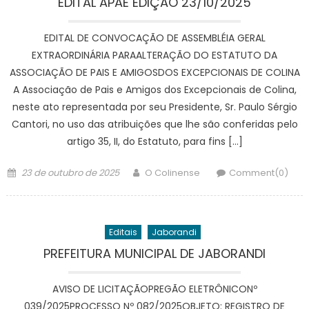
EDITAL APAE EDIÇÃO 23/10/2025
EDITAL DE CONVOCAÇÃO DE ASSEMBLÉIA GERAL
EXTRAORDINÁRIA PARAALTERAÇÃO DO ESTATUTO DA
ASSOCIAÇÃO DE PAIS E AMIGOSDOS EXCEPCIONAIS DE COLINA
A Associação de Pais e Amigos dos Excepcionais de Colina,
neste ato representada por seu Presidente, Sr. Paulo Sérgio
Cantori, no uso das atribuições que lhe são conferidas pelo
artigo 35, II, do Estatuto, para fins […]
Posted
Author
23 de outubro de 2025
O Colinense
Comment(0)
on
Editais
Jaborandi
PREFEITURA MUNICIPAL DE JABORANDI
AVISO DE LICITAÇÃOPREGÃO ELETRÔNICONº
039/2025PROCESSO Nº 082/2025OBJETO: REGISTRO DE