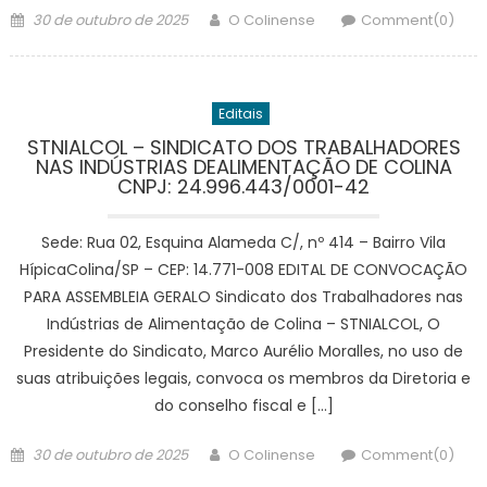
Posted
Author
30 de outubro de 2025
O Colinense
Comment(0)
on
Editais
STNIALCOL – SINDICATO DOS TRABALHADORES
NAS INDÚSTRIAS DEALIMENTAÇÃO DE COLINA
CNPJ: 24.996.443/0001-42
Sede: Rua 02, Esquina Alameda C/, nº 414 – Bairro Vila
HípicaColina/SP – CEP: 14.771-008 EDITAL DE CONVOCAÇÃO
PARA ASSEMBLEIA GERALO Sindicato dos Trabalhadores nas
Indústrias de Alimentação de Colina – STNIALCOL, O
Presidente do Sindicato, Marco Aurélio Moralles, no uso de
suas atribuições legais, convoca os membros da Diretoria e
do conselho fiscal e […]
Posted
Author
30 de outubro de 2025
O Colinense
Comment(0)
on