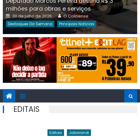
Deputado Marcos Pereira destina R$ 3
milhões para obras e serviços
Posted
Author
30 de julho de 2026
O Colinense
on
Destaques Da Semana
Principais Notícias
EDITAIS
Editais
Jaborandi