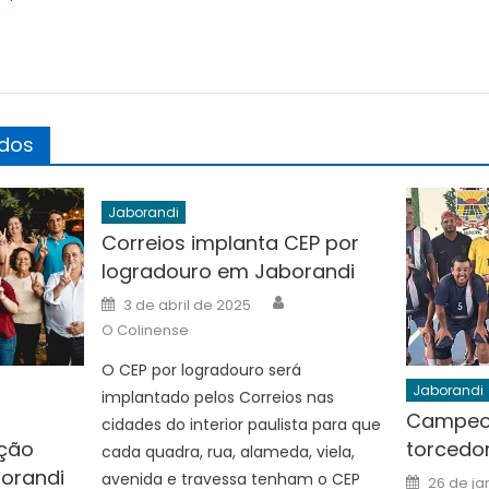
ados
Jaborandi
Correios implanta CEP por
logradouro em Jaborandi
Author
Posted
3 de abril de 2025
on
O Colinense
O CEP por logradouro será
Jaborandi
implantado pelos Correios nas
Campeon
cidades do interior paulista para que
ição
torcedo
cada quadra, rua, alameda, viela,
borandi
Posted
avenida e travessa tenham o CEP
26 de ja