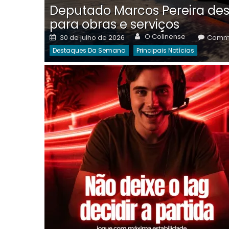
Deputado Marcos Pereira des
para obras e serviços
Author
Posted
O Colinense
30 de julho de 2026
Comme
on
Destaques Da Semana
Principais Notícias