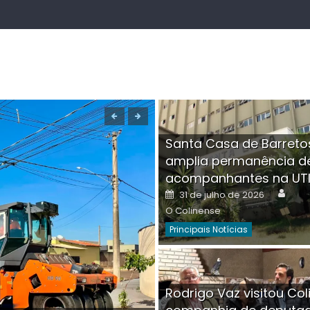
Santa Casa de Barreto
amplia permanência d
acompanhantes na UT
Auth
Posted
31 de julho de 2026
on
O Colinense
Principais Notícias
Boutique na Av. Â
Rodrigo Vaz visitou Col
invadida por cri
Aut