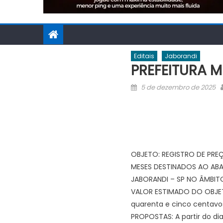
Editais
Jaborandi
PREFEITURA M
Posted
5 de dezembro de 2025
on
OBJETO: REGISTRO DE PREÇ
MESES DESTINADOS AO ABA
JABORANDI – SP NO ÂMBITO
VALOR ESTIMADO DO OBJETO:
quarenta e cinco centavo
PROPOSTAS: A partir do d