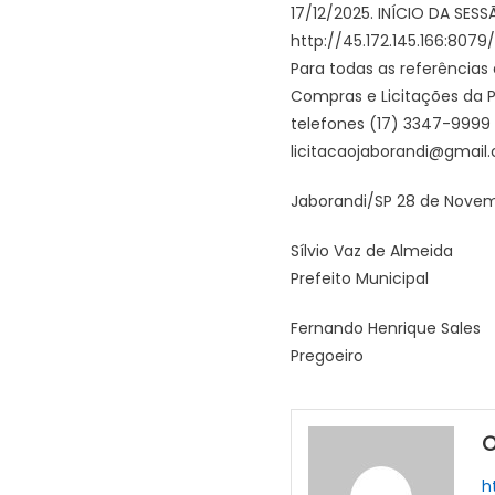
17/12/2025. INÍCIO DA SES
http://45.172.145.166:807
Para todas as referências
Compras e Licitações da Pr
telefones (17) 3347-9999 
licitacaojaborandi@gmail.
Jaborandi/SP 28 de Nove
Sílvio Vaz de Almeida
Prefeito Municipal
Fernando Henrique Sales
Pregoeiro
O
h