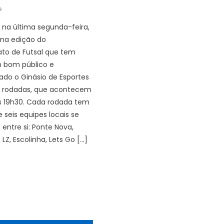
e
o na última segunda-feira,
uma edição do
o de Futsal que tem
m bom público e
do o Ginásio de Esportes
s rodadas, que acontecem
as 19h30. Cada rodada tem
e seis equipes locais se
entre si: Ponte Nova,
LZ, Escolinha, Lets Go […]