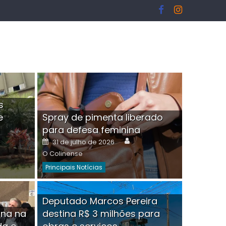
s
e
Spray de pimenta liberado
I
para defesa feminina
or
Author
Posted
31 de julho de 2026
on
O Colinense
Principais Notícias
ngelo Martins Tristão é
Deputado Marcos Pereira
ina na
destina R$ 3 milhões para
minoso mascarado
Empres
hor