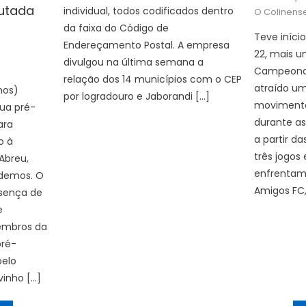
on
utada
individual, todos codificados dentro
O Colinens
da faixa do Código de
Teve iníci
Endereçamento Postal. A empresa
uthor
22, mais 
divulgou na última semana a
Campeonat
relação dos 14 municípios com o CEP
atraído u
mos)
por logradouro e Jaborandi […]
movimenta
sua pré-
durante a
ara
a partir d
o à
três jogos 
Abreu,
enfrentam 
odemos. O
Amigos FC, 
sença de
e
membros da
pré-
pelo
vinho […]