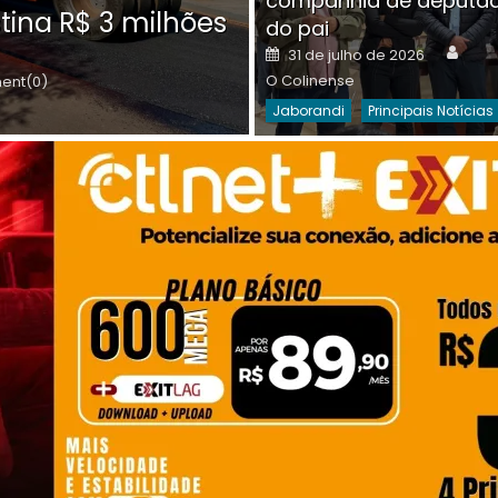
companhia de deputa
Posted
O C
30 de julho de 2026
tina R$ 3 milhões
on
do pai
Destaques Da Semana
Princip
Auth
Posted
31 de julho de 2026
on
O Colinense
nt(0)
Jaborandi
Principais Notícias