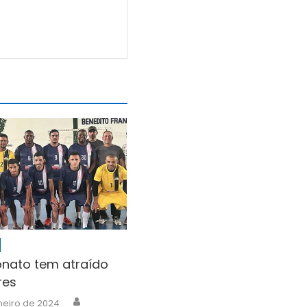
ato tem atraído
res
Author
neiro de 2024