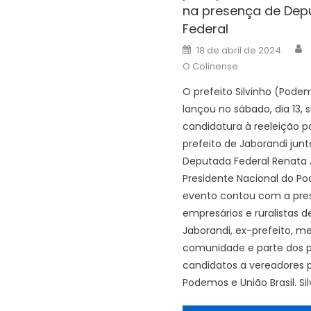
na presença de Dep
Federal
A
Posted
18 de abril de 2024
on
O Colinense
O prefeito Silvinho (Pode
lançou no sábado, dia 13, 
candidatura à reeleição p
prefeito de Jaborandi junt
Deputada Federal Renata 
Presidente Nacional do P
evento contou com a pre
empresários e ruralistas d
Jaborandi, ex-prefeito, 
comunidade e parte dos 
candidatos a vereadores 
Podemos e União Brasil. Sil