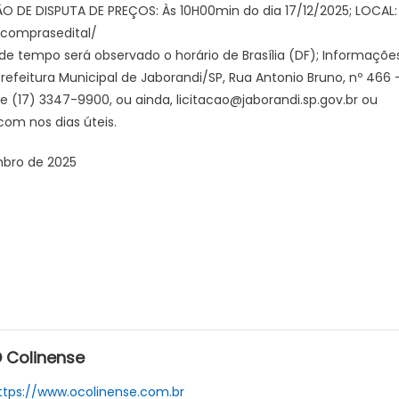
SÃO DE DISPUTA DE PREÇOS: Às 10H00min do dia 17/12/2025; LOCAL:
9/comprasedital/
 de tempo será observado o horário de Brasília (DF); Informaçõ
efeitura Municipal de Jaborandi/SP, Rua Antonio Bruno, nº 466 
e (17) 3347-9900, ou ainda, licitacao@jaborandi.sp.gov.br ou
com nos dias úteis.
mbro de 2025
 Colinense
ttps://www.ocolinense.com.br