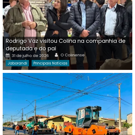
Rodrigo Vaz visitou Colina na companhia de
deputada e do pai
Author
Posted
O Colinense
31 de julho de 2026
on
Jaborandi
Principais Notícias