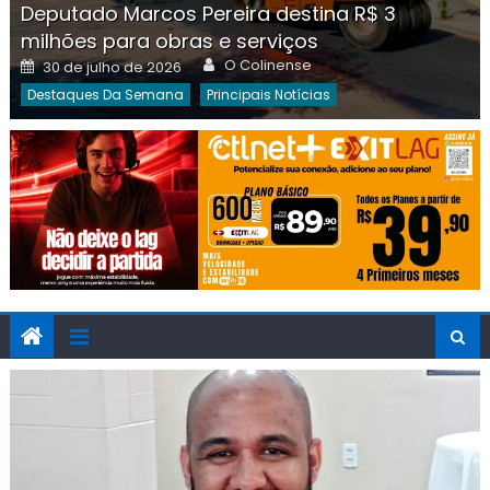
Deputado Marcos Pereira destina R$ 3
milhões para obras e serviços
Author
Posted
O Colinense
30 de julho de 2026
on
Destaques Da Semana
Principais Notícias