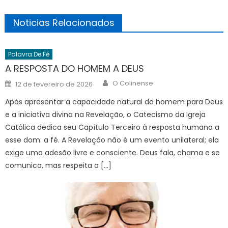
Noticias Relacionados
Palavra De Fé
A RESPOSTA DO HOMEM A DEUS
Author
Posted
O Colinense
12 de fevereiro de 2026
on
Após apresentar a capacidade natural do homem para Deus
e a iniciativa divina na Revelação, o Catecismo da Igreja
Católica dedica seu Capítulo Terceiro à resposta humana a
esse dom: a fé. A Revelação não é um evento unilateral; ela
exige uma adesão livre e consciente. Deus fala, chama e se
comunica, mas respeita a […]