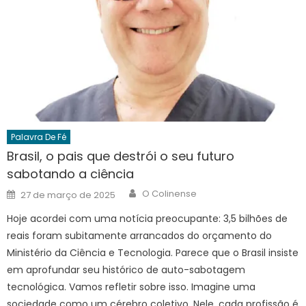
Palavra De Fé
Brasil, o pais que destrói o seu futuro
sabotando a ciência
Author
Posted
O Colinense
27 de março de 2025
on
Hoje acordei com uma notícia preocupante: 3,5 bilhões de
reais foram subitamente arrancados do orçamento do
Ministério da Ciência e Tecnologia. Parece que o Brasil insiste
em aprofundar seu histórico de auto-sabotagem
tecnológica. Vamos refletir sobre isso. Imagine uma
sociedade como um cérebro coletivo. Nele, cada profissão é