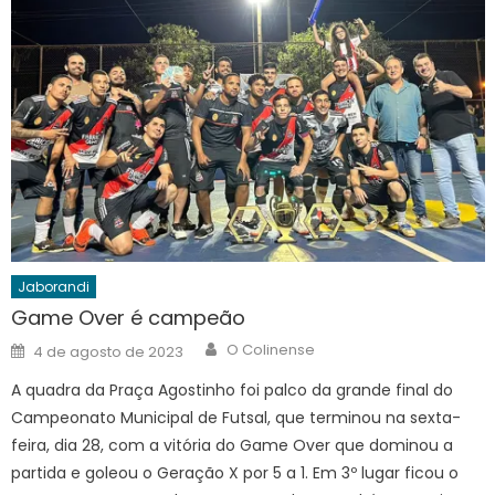
Jaborandi
Game Over é campeão
Author
Posted
O Colinense
4 de agosto de 2023
on
A quadra da Praça Agostinho foi palco da grande final do
Campeonato Municipal de Futsal, que terminou na sexta-
feira, dia 28, com a vitória do Game Over que dominou a
partida e goleou o Geração X por 5 a 1. Em 3º lugar ficou o