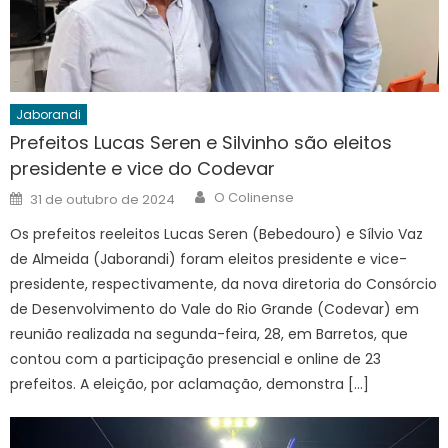
Jaborandi
Prefeitos Lucas Seren e Silvinho são eleitos
presidente e vice do Codevar
Author
Posted
O Colinense
31 de outubro de 2024
on
Os prefeitos reeleitos Lucas Seren (Bebedouro) e Sílvio Vaz
de Almeida (Jaborandi) foram eleitos presidente e vice-
presidente, respectivamente, da nova diretoria do Consórcio
de Desenvolvimento do Vale do Rio Grande (Codevar) em
reunião realizada na segunda-feira, 28, em Barretos, que
contou com a participação presencial e online de 23
prefeitos. A eleição, por aclamação, demonstra […]