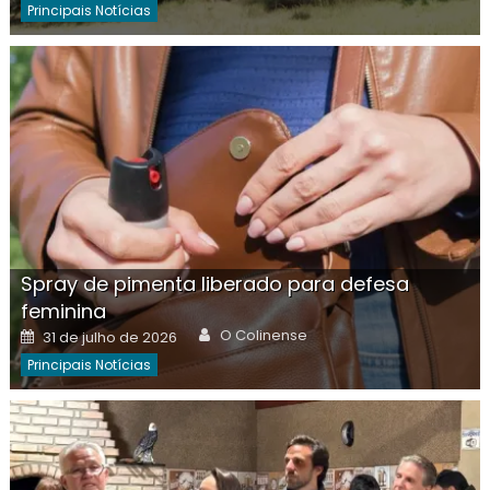
Principais Notícias
Spray de pimenta liberado para defesa
feminina
Author
Posted
O Colinense
31 de julho de 2026
on
Principais Notícias