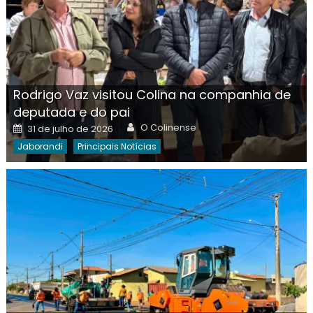
Rodrigo Vaz visitou Colina na companhia de
deputada e do pai
Author
Posted
O Colinense
31 de julho de 2026
on
Jaborandi
Principais Notícias