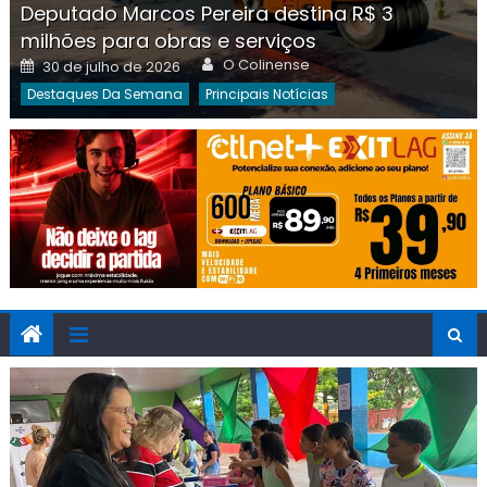
Deputado Marcos Pereira destina R$ 3
milhões para obras e serviços
Author
Posted
O Colinense
30 de julho de 2026
on
Destaques Da Semana
Principais Notícias