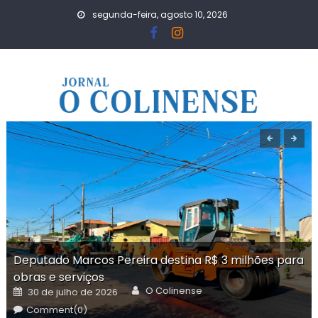
Skip
segunda-feira, agosto 10, 2026
to
content
Deputado Marcos Pereira destina R$ 3 milhões para
obras e serviços
Author
Posted
O Colinense
30 de julho de 2026
on
Comment(0)