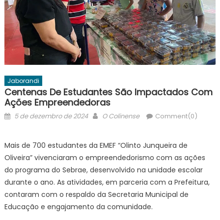
Jaborandi
Centenas De Estudantes São Impactados Com
Ações Empreendedoras
Posted
Author
5 de dezembro de 2024
O Colinense
Comment(0)
on
Mais de 700 estudantes da EMEF “Olinto Junqueira de
Oliveira” vivenciaram o empreendedorismo com as ações
do programa do Sebrae, desenvolvido na unidade escolar
durante o ano. As atividades, em parceria com a Prefeitura,
contaram com o respaldo da Secretaria Municipal de
Educação e engajamento da comunidade.