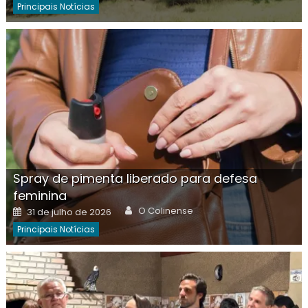
Principais Notícias
Spray de pimenta liberado para defesa
feminina
Author
Posted
O Colinense
31 de julho de 2026
on
Principais Notícias