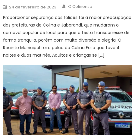
Author
Posted
O Colinense
24 de fevereiro de 2023
on
Proporcionar segurança aos foliões foi a maior preocupação
das prefeituras de Colina e Jaborandi, que mudaram o
carnaval popular de local para que a festa transcorresse de
forma tranquila, porém com muita diversão e alegria. O
Recinto Municipal foi o palco do Colina Folia que teve 4
noites e duas matinês. Adultos e crianças se […]