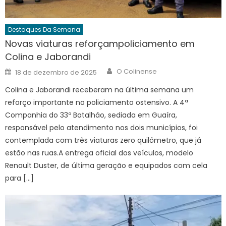
Destaques Da Semana
Novas viaturas reforçampoliciamento em
Colina e Jaborandi
Author
Posted
O Colinense
18 de dezembro de 2025
on
Colina e Jaborandi receberam na última semana um
reforço importante no policiamento ostensivo. A 4ª
Companhia do 33º Batalhão, sediada em Guaíra,
responsável pelo atendimento nos dois municípios, foi
contemplada com três viaturas zero quilômetro, que já
estão nas ruas.A entrega oficial dos veículos, modelo
Renault Duster, de última geração e equipados com cela
para […]