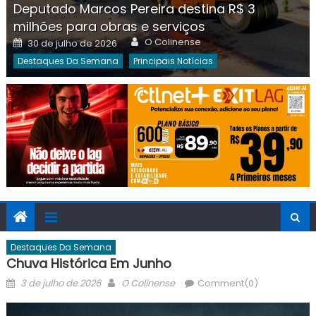
Deputado Marcos Pereira destina R$ 3
milhões para obras e serviços
Author
Posted
O Colinense
30 de julho de 2026
on
Destaques Da Semana
Principais Notícias
Destaques Da Semana
Chuva Histórica Em Junho
Posted
Author
3 de julho de 2026
O Colinense
Comment(0)
on