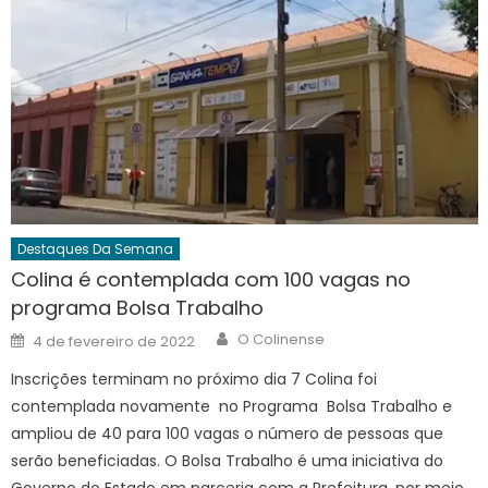
Destaques Da Semana
Colina é contemplada com 100 vagas no
programa Bolsa Trabalho
Author
Posted
O Colinense
4 de fevereiro de 2022
on
Inscrições terminam no próximo dia 7 Colina foi
contemplada novamente no Programa Bolsa Trabalho e
ampliou de 40 para 100 vagas o número de pessoas que
serão beneficiadas. O Bolsa Trabalho é uma iniciativa do
Governo do Estado em parceria com a Prefeitura, por meio