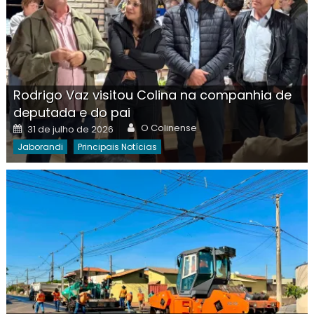
Rodrigo Vaz visitou Colina na companhia de
deputada e do pai
Author
Posted
O Colinense
31 de julho de 2026
on
Jaborandi
Principais Notícias