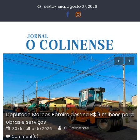
Skip
sexta-feira, agosto 07, 2026
to
content
Deputado Marcos Pereira destina R$ 3 milhões para
obras e serviços
Author
Posted
O Colinense
30 de julho de 2026
on
Comment(0)