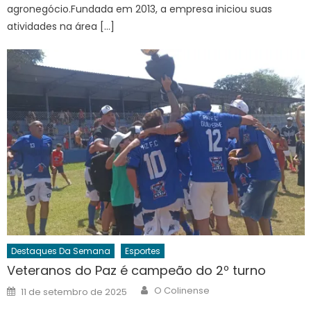
agronegócio.Fundada em 2013, a empresa iniciou suas
atividades na área […]
Destaques Da Semana
Esportes
Veteranos do Paz é campeão do 2º turno
Author
Posted
O Colinense
11 de setembro de 2025
on