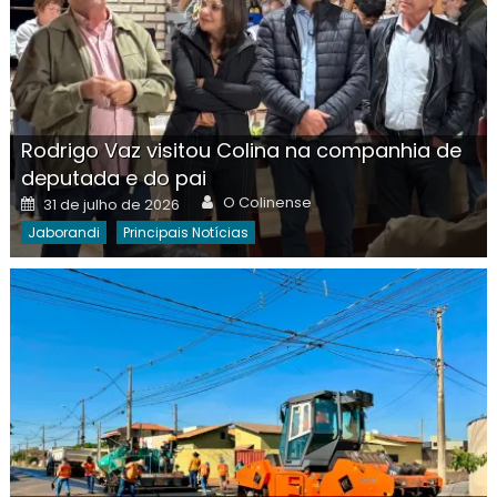
Rodrigo Vaz visitou Colina na companhia de
deputada e do pai
Author
Posted
O Colinense
31 de julho de 2026
on
Jaborandi
Principais Notícias