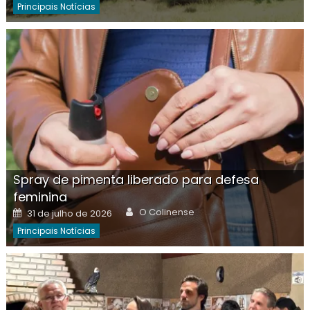
Principais Notícias
Spray de pimenta liberado para defesa
feminina
Author
Posted
O Colinense
31 de julho de 2026
on
Principais Notícias