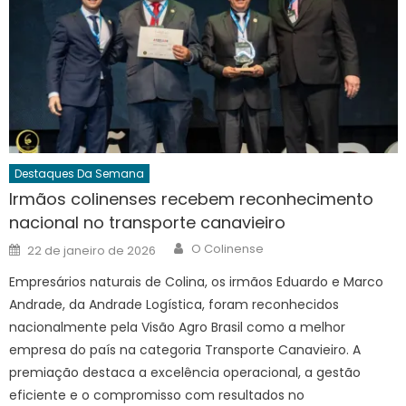
Destaques Da Semana
Irmãos colinenses recebem reconhecimento
nacional no transporte canavieiro
Author
Posted
O Colinense
22 de janeiro de 2026
on
Empresários naturais de Colina, os irmãos Eduardo e Marco
Andrade, da Andrade Logística, foram reconhecidos
nacionalmente pela Visão Agro Brasil como a melhor
empresa do país na categoria Transporte Canavieiro. A
premiação destaca a excelência operacional, a gestão
eficiente e o compromisso com resultados no