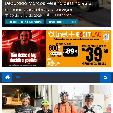
Deputado Marcos Pereira destina R$ 3
milhões para obras e serviços
Author
Posted
O Colinense
30 de julho de 2026
on
Destaques Da Semana
Principais Notícias