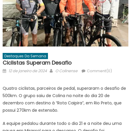
Destaques Da Semana
Ciclistas Superam Desafio
Posted
Author
12 de janeiro de 2024
O Colinense
Comment(0)
on
Quatro ciclistas, parceiros de pedal, superaram o desafio de
500km. O grupo saiu de Colina na noite do dia 20 de
dezembro com destino à “Rota Caipira”, em Rio Preto, que
possui 270km de extensão.
A equipe pedalou durante todo o dia 21 e a noite deu uma
pausa em Mirassol para o descanso. O desafio foi