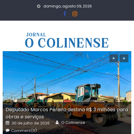
Skip
domingo, agosto 09, 2026
to
content
Deputado Marcos Pereira destina R$ 3 milhões para
obras e serviços
Author
Posted
O Colinense
30 de julho de 2026
on
Comment(0)