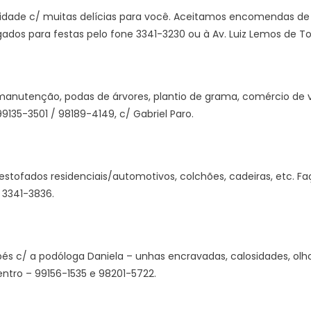
idade c/ muitas delícias para você. Aceitamos encomendas de b
gados para festas pelo fone 3341-3230 ou à Av. Luiz Lemos de To
anutenção, podas de árvores, plantio de grama, comércio de v
9135-3501 / 98189-4149, c/ Gabriel Paro.
estofados residenciais/automotivos, colchões, cadeiras, etc. 
 3341-3836.
és c/ a podóloga Daniela – unhas encravadas, calosidades, olho
entro – 99156-1535 e 98201-5722.