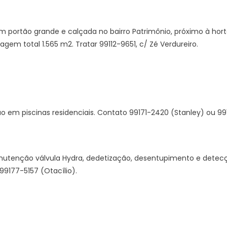
 portão grande e calçada no bairro Patrimônio, próximo à hort
gem total 1.565 m2. Tratar 99112-9651, c/ Zé Verdureiro.
m piscinas residenciais. Contato 99171-2420 (Stanley) ou 991
nutenção válvula Hydra, dedetização, desentupimento e detec
9177-5157 (Otacílio).