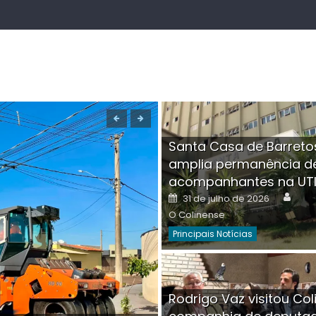
Santa Casa de Barreto
amplia permanência d
acompanhantes na UT
Auth
Posted
31 de julho de 2026
on
O Colinense
Principais Notícias
Boutique na Av. Â
Rodrigo Vaz visitou Col
invadida por cri
Aut