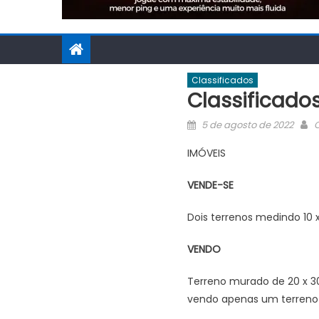
Classificados
Classificado
Posted
A
5 de agosto de 2022
O
on
IMÓVEIS
VENDE-SE
Dois terrenos medindo 10
VENDO
Terreno murado de 20 x 3
vendo apenas um terreno (