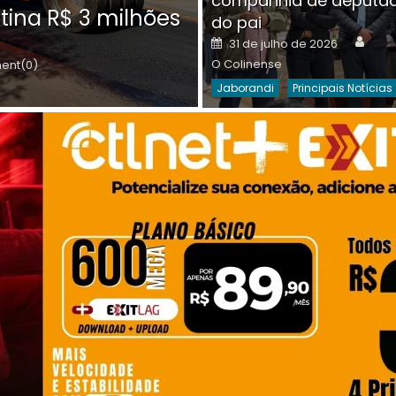
companhia de deputa
Posted
O C
30 de julho de 2026
tina R$ 3 milhões
on
do pai
Destaques Da Semana
Princip
Auth
Posted
31 de julho de 2026
on
O Colinense
nt(0)
Jaborandi
Principais Notícias