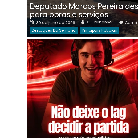
Deputado Marcos Pereira des
para obras e serviços
Author
Posted
O Colinense
30 de julho de 2026
Comme
on
Destaques Da Semana
Principais Notícias