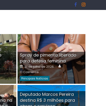
s
e
Spray de pimenta liberado
I
para defesa feminina
or
Author
Posted
31 de julho de 2026
on
O Colinense
Principais Notícias
ngelo Martins Tristão é
Deputado Marcos Pereira
ina na
destina R$ 3 milhões para
minoso mascarado
Empres
hor