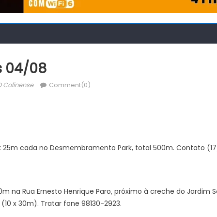
s 04/08
uthor
 Colinense
Comment(0)
 x 25m cada no Desmembramento Park, total 500m. Contato (1
0m na Rua Ernesto Henrique Paro, próximo à creche do Jardim
10 x 30m). Tratar fone 98130-2923.