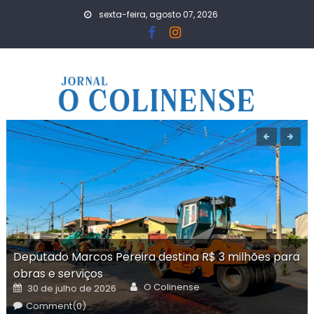
Skip
sexta-feira, agosto 07, 2026
to
content
Deputado Marcos Pereira destina R$ 3 milhões para
obras e serviços
Author
Posted
O Colinense
30 de julho de 2026
on
Comment(0)