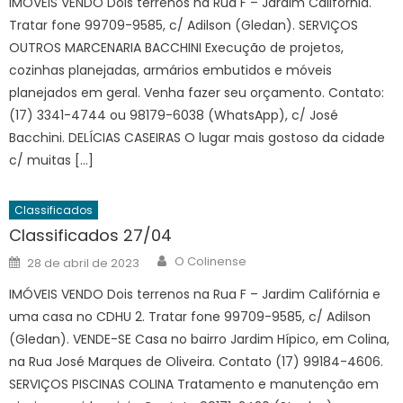
IMÓVEIS VENDO Dois terrenos na Rua F – Jardim Califórnia.
Tratar fone 99709-9585, c/ Adilson (Gledan). SERVIÇOS
OUTROS MARCENARIA BACCHINI Execução de projetos,
cozinhas planejadas, armários embutidos e móveis
planejados em geral. Venha fazer seu orçamento. Contato:
(17) 3341-4744 ou 98179-6038 (WhatsApp), c/ José
Bacchini. DELÍCIAS CASEIRAS O lugar mais gostoso da cidade
c/ muitas […]
Classificados
Classificados 27/04
Author
Posted
O Colinense
28 de abril de 2023
on
IMÓVEIS VENDO Dois terrenos na Rua F – Jardim Califórnia e
uma casa no CDHU 2. Tratar fone 99709-9585, c/ Adilson
(Gledan). VENDE-SE Casa no bairro Jardim Hípico, em Colina,
na Rua José Marques de Oliveira. Contato (17) 99184-4606.
SERVIÇOS PISCINAS COLINA Tratamento e manutenção em