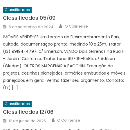
Classificados
Classificados 05/09
Author
Posted
O Colinense
5 de setembro de 2024
on
IMÓVEIS VENDE-SE Um terreno no Desmembramento Park,
quitado, documentação pronta, medindo 10 x 25m. Tratar
(13) 99194-4797, c/ Emerson. VENDO Dois terrenos na Rua F
– Jardim Califórnia. Tratar fone 99709-9585, c/ Adilson
(Gledan). OUTROS MARCENARIA BACCHINI Execução de
projetos, cozinhas planejadas, armários embutidos e móveis
planejados em geral. Venha fazer seu orçamento. Contato:
(17) […]
Classificados
Classificados 12/06
Author
Posted
O Colinense
12 de junho de 2025
on