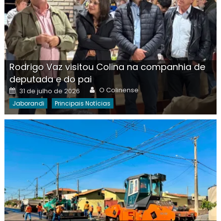
Rodrigo Vaz visitou Colina na companhia de
deputada e do pai
Author
Posted
O Colinense
31 de julho de 2026
on
Jaborandi
Principais Notícias