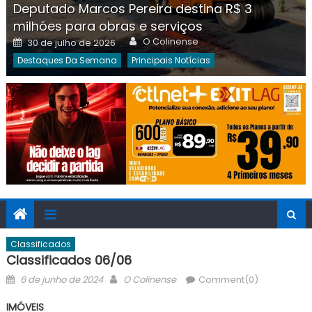
Deputado Marcos Pereira destina R$ 3
milhões para obras e serviços
Author
Posted
O Colinense
30 de julho de 2026
on
Destaques Da Semana
Principais Notícias
Classificados
Classificados 06/06
Posted
Author
6 de junho de 2024
O Colinense
Comment(0)
on
IMÓVEIS