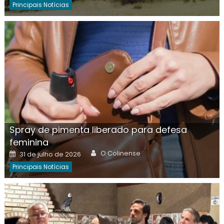
Principais Notícias
Spray de pimenta liberado para defesa
feminina
Author
Posted
O Colinense
31 de julho de 2026
on
Principais Notícias