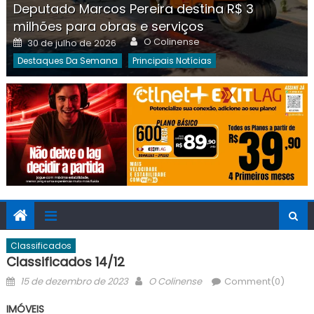
Deputado Marcos Pereira destina R$ 3
milhões para obras e serviços
Author
Posted
O Colinense
30 de julho de 2026
on
Destaques Da Semana
Principais Notícias
Classificados
Classificados 14/12
Posted
Author
15 de dezembro de 2023
O Colinense
Comment(0)
on
IMÓVEIS