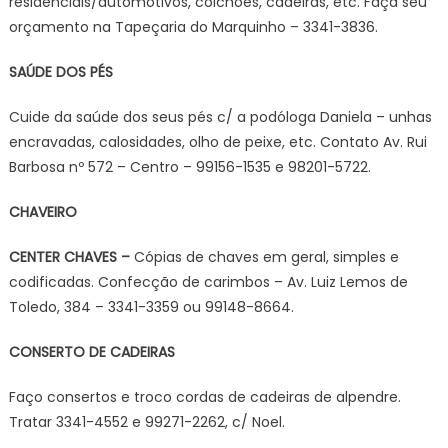
residenciais/automotivos, colchões, cadeiras, etc. Faça seu
orçamento na Tapeçaria do Marquinho – 3341-3836.
SAÚDE DOS PÉS
Cuide da saúde dos seus pés c/ a podóloga Daniela – unhas
encravadas, calosidades, olho de peixe, etc. Contato Av. Rui
Barbosa nº 572 – Centro – 99156-1535 e 98201-5722.
CHAVEIRO
CENTER CHAVES –
Cópias de chaves em geral, simples e
codificadas. Confecção de carimbos – Av. Luiz Lemos de
Toledo, 384 – 3341-3359 ou 99148-8664.
CONSERTO DE CADEIRAS
Faço consertos e troco cordas de cadeiras de alpendre.
Tratar 3341-4552 e 99271-2262, c/ Noel.