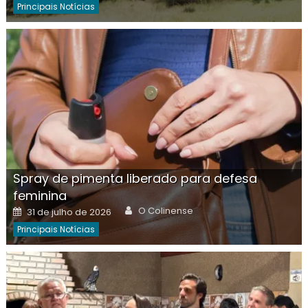
Principais Notícias
Spray de pimenta liberado para defesa
feminina
Author
Posted
O Colinense
31 de julho de 2026
on
Principais Notícias