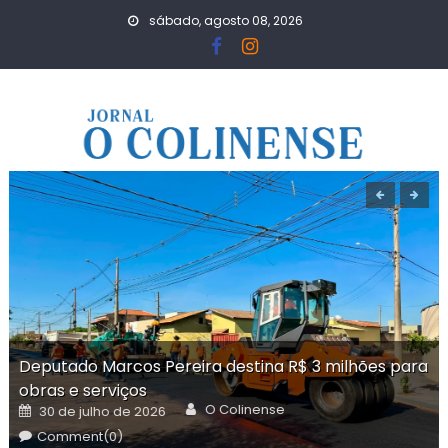
Skip
sábado, agosto 08, 2026
to
content
Deputado Marcos Pereira destina R$ 3 milhões para
obras e serviços
Author
Posted
O Colinense
30 de julho de 2026
on
Comment(0)