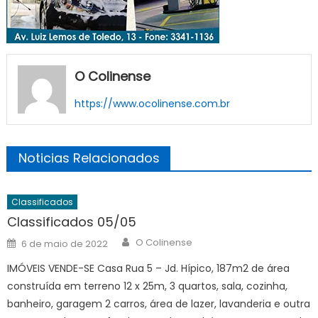
O Colinense
https://www.ocolinense.com.br
Noticias Relacionados
Classificados
Classificados 05/05
Author
Posted
O Colinense
6 de maio de 2022
on
IMÓVEIS VENDE-SE Casa Rua 5 – Jd. Hípico, 187m2 de área
construída em terreno 12 x 25m, 3 quartos, sala, cozinha,
banheiro, garagem 2 carros, área de lazer, lavanderia e outra