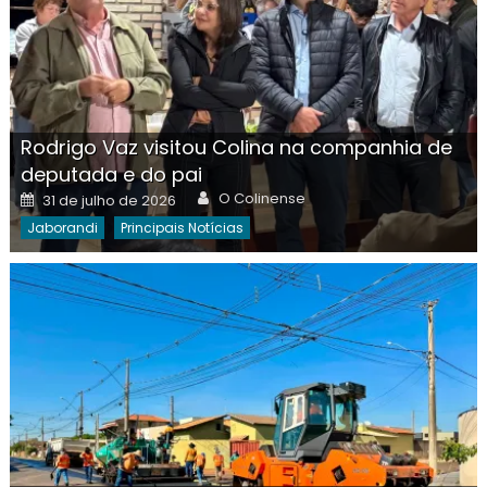
Rodrigo Vaz visitou Colina na companhia de
deputada e do pai
Author
Posted
O Colinense
31 de julho de 2026
on
Jaborandi
Principais Notícias