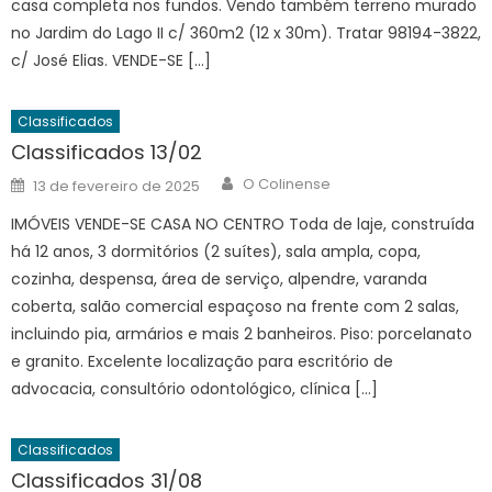
casa completa nos fundos. Vendo também terreno murado
no Jardim do Lago II c/ 360m2 (12 x 30m). Tratar 98194-3822,
c/ José Elias. VENDE-SE […]
Classificados
Classificados 13/02
Author
Posted
O Colinense
13 de fevereiro de 2025
on
IMÓVEIS VENDE-SE CASA NO CENTRO Toda de laje, construída
há 12 anos, 3 dormitórios (2 suítes), sala ampla, copa,
cozinha, despensa, área de serviço, alpendre, varanda
coberta, salão comercial espaçoso na frente com 2 salas,
incluindo pia, armários e mais 2 banheiros. Piso: porcelanato
e granito. Excelente localização para escritório de
advocacia, consultório odontológico, clínica […]
Classificados
Classificados 31/08