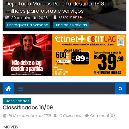
Deputado Marcos Pereira destina R$ 3
milhões para obras e serviços
Author
Posted
O Colinense
30 de julho de 2026
on
Destaques Da Semana
Principais Notícias
Classificados
Classificados 16/09
Posted
Author
16 de setembro de 2021
O Colinense
Comment(0)
on
IMÓVEIS