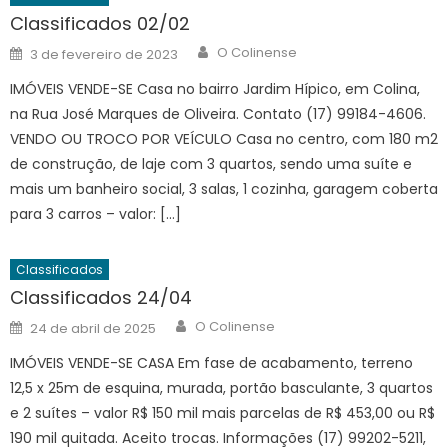
Classificados 02/02
Author
Posted
O Colinense
3 de fevereiro de 2023
on
IMÓVEIS VENDE-SE Casa no bairro Jardim Hípico, em Colina,
na Rua José Marques de Oliveira. Contato (17) 99184-4606.
VENDO OU TROCO POR VEÍCULO Casa no centro, com 180 m2
de construção, de laje com 3 quartos, sendo uma suíte e
mais um banheiro social, 3 salas, 1 cozinha, garagem coberta
para 3 carros – valor: […]
Classificados
Classificados 24/04
Author
Posted
O Colinense
24 de abril de 2025
on
IMÓVEIS VENDE-SE CASA Em fase de acabamento, terreno
12,5 x 25m de esquina, murada, portão basculante, 3 quartos
e 2 suítes – valor R$ 150 mil mais parcelas de R$ 453,00 ou R$
190 mil quitada. Aceito trocas. Informações (17) 99202-5211,