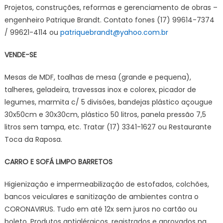
Projetos, construções, reformas e gerenciamento de obras –
engenheiro Patrique Brandt. Contato fones (17) 99614-7374
/ 99621-4114 ou
patriquebrandt@yahoo.com.br
VENDE-SE
Mesas de MDF, toalhas de mesa (grande e pequena),
talheres, geladeira, travessas inox e colorex, picador de
legumes, marmita c/ 5 divisões, bandejas plástico açougue
30x50cm e 30x30cm, plástico 50 litros, panela pressão 7,5
litros sem tampa, etc. Tratar (17) 3341-1627 ou Restaurante
Toca da Raposa.
CARRO E SOFÁ LIMPO BARRETOS
Higienização e impermeabilização de estofados, colchões,
bancos veiculares e sanitização de ambientes contra o
CORONAVIRUS. Tudo em até 12x sem juros no cartão ou
boleto. Produtos antialérgicos, registrados e aprovados na