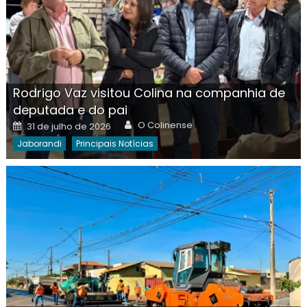
Rodrigo Vaz visitou Colina na companhia de
deputada e do pai
Author
Posted
O Colinense
31 de julho de 2026
on
Jaborandi
Principais Notícias