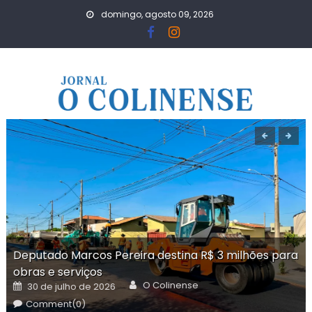
Skip
domingo, agosto 09, 2026
to
content
Deputado Marcos Pereira destina R$ 3 milhões para
obras e serviços
Author
Posted
O Colinense
30 de julho de 2026
on
Comment(0)