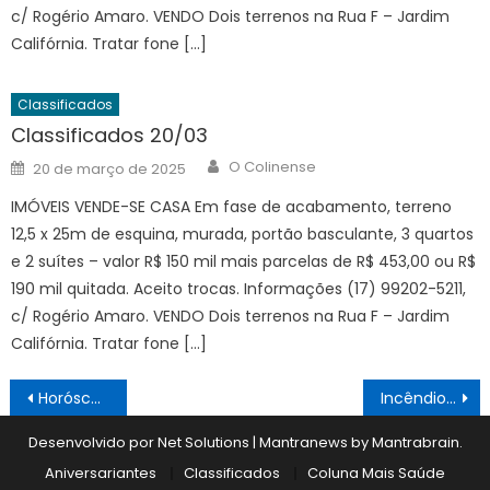
c/ Rogério Amaro. VENDO Dois terrenos na Rua F – Jardim
Califórnia. Tratar fone […]
Classificados
Classificados 20/03
Author
Posted
O Colinense
20 de março de 2025
on
IMÓVEIS VENDE-SE CASA Em fase de acabamento, terreno
12,5 x 25m de esquina, murada, portão basculante, 3 quartos
e 2 suítes – valor R$ 150 mil mais parcelas de R$ 453,00 ou R$
190 mil quitada. Aceito trocas. Informações (17) 99202-5211,
c/ Rogério Amaro. VENDO Dois terrenos na Rua F – Jardim
Califórnia. Tratar fone […]
Navegação
Horóscopo 16/09 a 22/09
Incêndio destruiu plantações, matas e pastagens
de
Desenvolvido por Net Solutions
|
Mantranews by
Mantrabrain
.
Post
Aniversariantes
Classificados
Coluna Mais Saúde