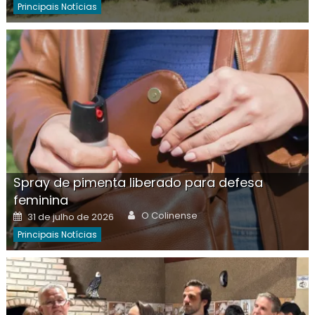
Principais Notícias
Spray de pimenta liberado para defesa
feminina
Author
Posted
O Colinense
31 de julho de 2026
on
Principais Notícias