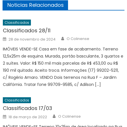
Noticias Relacionados
Classificados
Classificados 28/11
Author
Posted
O Colinense
28 de novembro de 2024
on
IMÓVEIS VENDE-SE Casa em fase de acabamento. Terreno
12,5x25m de esquina. Murada, portão basculante, 3 quartos e
2 suítes. Valor: R$ 150 mil mais parcelas de R$ 453,00 ou R$
190 mil quitada. Aceito troca. Informações (17) 99202-5211,
c/ Rogério Amaro. VENDO Dois terrenos na Rua F – Jardim
Califórnia. Tratar fone 99709-9585, c/ Adilson […]
Classificados
Classificados 17/03
Author
Posted
O Colinense
18 de março de 2022
on
IMÓVEIS VENDE-SE Terreno 10x25m de área localizado na Rua