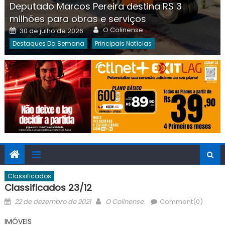
Deputado Marcos Pereira destina R$ 3
milhões para obras e serviços
Author
Posted
O Colinense
30 de julho de 2026
on
Destaques Da Semana
Principais Notícias
Classificados
Classificados 23/12
Posted
Author
22 de dezembro de 2021
O Colinense
Comment(0)
on
IMÓVEIS