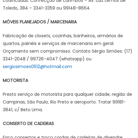
codificadas. Confecção de carimbos – Av. Luiz Lemos de
Toledo, 384 – 3341-3359 ou 99148-8664.
MÓVEIS PLANEJADOS / MARCENARIA
Fabricação de closets, cozinhas, banheiros, armários de
quartos, painéis e serviços de marcenaria em geral.
Orçamento sem compromisso. Contato Sérgio Simões: (17)
3341-2048 / 99726-4047 (whatsapp) ou
sergiosimoes0512@hotmail.com
MOTORISTA
Presto serviço de motorista para qualquer cidade, região de
Campinas, São Paulo, Rio Preto e aeroporto. Tratar 99181-
3841, c/ Beto Lima.
CONSERTO DE CADEIRAS
Faço consertos e troco cordas de cadeiras de alpendre.