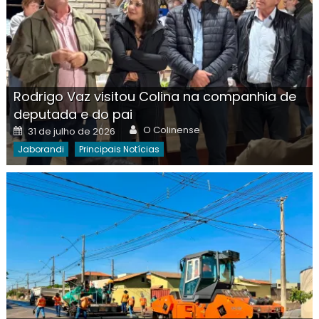
Rodrigo Vaz visitou Colina na companhia de
deputada e do pai
Author
Posted
O Colinense
31 de julho de 2026
on
Jaborandi
Principais Notícias