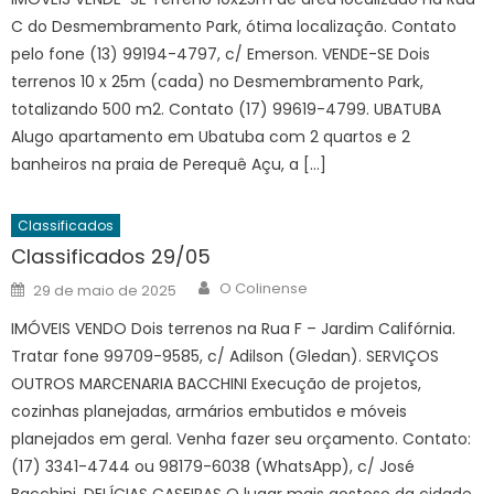
C do Desmembramento Park, ótima localização. Contato
pelo fone (13) 99194-4797, c/ Emerson. VENDE-SE Dois
terrenos 10 x 25m (cada) no Desmembramento Park,
totalizando 500 m2. Contato (17) 99619-4799. UBATUBA
Alugo apartamento em Ubatuba com 2 quartos e 2
banheiros na praia de Perequê Açu, a […]
Classificados
Classificados 29/05
Author
Posted
O Colinense
29 de maio de 2025
on
IMÓVEIS VENDO Dois terrenos na Rua F – Jardim Califórnia.
Tratar fone 99709-9585, c/ Adilson (Gledan). SERVIÇOS
OUTROS MARCENARIA BACCHINI Execução de projetos,
cozinhas planejadas, armários embutidos e móveis
planejados em geral. Venha fazer seu orçamento. Contato:
(17) 3341-4744 ou 98179-6038 (WhatsApp), c/ José