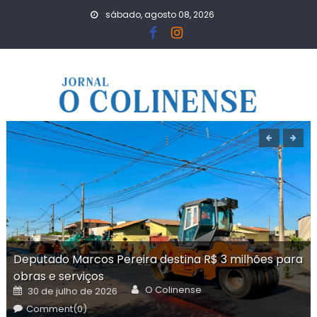
Skip
sábado, agosto 08, 2026
to
content
Deputado Marcos Pereira destina R$ 3 milhões para
obras e serviços
Author
Posted
O Colinense
30 de julho de 2026
on
Comment(0)