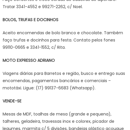
Tratar 3341-4552 e 99271-2262, c/ Noel.
BOLOS, TRUFAS E DOCINHOS
Aceito encomendas de bolo branco e chocolate. Também
faço trufas e docinhos para festa. Contato pelos fones
99110-0665 e 3341-1552, c/ Rita.
MOTO EXPRESSO ADRIANO
Viagens diárias para Barretos e região, busco e entrego suas
encomendas, pagamentos bancários e comerciais –
mototáxi. Ligue: (17) 99137-6683 (Whatsapp).
VENDE-SE
Mesas de MDF, toalhas de mesa (grande e pequena),
talheres, geladeira, travessas inox e colorex, picador de
legumes, marmita c/ 5 divisões, bandejas plástico açougue