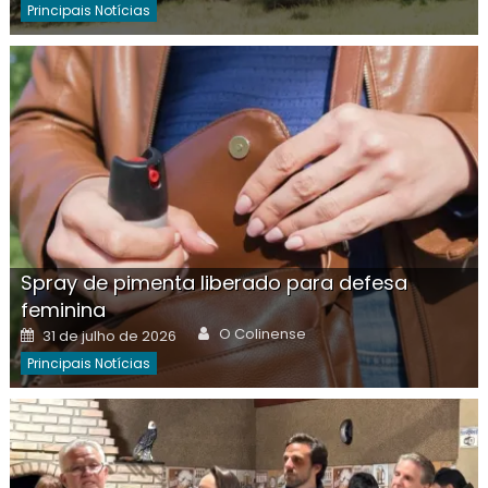
Principais Notícias
Spray de pimenta liberado para defesa
feminina
Author
Posted
O Colinense
31 de julho de 2026
on
Principais Notícias