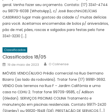
geral. Venha fazer seu orçamento. Contato: (17) 3341-4744
ou 98179-6038 (WhatsApp), c/ José Bacchini.DELÍCIAS
CASEIRASO lugar mais gostoso da cidade c/ muitas delícias
para você. Aceitamos encomendas de bolos p/ aniversários,
pão de mel, pães, roscas e salgados para festas pelo fone
3341-3230 […]
Classificados
Classificados 18/05
Author
Posted
O Colinense
19 de maio de 2023
on
IMÓVEIS VENDO/ALUGO Prédio comercial na Rua Germano
Bizarro (ao lado da rodoviária). Tratar fone (17) 99181-3692.
VENDO Dois terrenos na Rua F – Jardim Califórnia e uma
casa no CDHU 2. Tratar fone 99709-9585, c/ Adilson
(Gledan). SERVIÇOS PISCINAS COLINA Tratamento e
manutenção em piscinas residenciais. Contato 99171-2420
(Stanley) ou 99120-1948 (Dil). PRESTAÇÃO DE SERVIÇOS […]