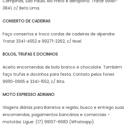
Campinas, São Paulo, Rio Preto e aeroporto. Tratar 99181-
3841, c/ Beto Lima.
CONSERTO DE CADEIRAS
Faço consertos e troco cordas de cadeiras de alpendre.
Tratar 3341-4552 e 99271-2262, c/ Noel.
BOLOS, TRUFAS E DOCINHOS
Aceito encomendas de bolo branco e chocolate. Também
faço trufas e docinhos para festa. Contato pelos fones
99110-0665 e 3341-1552, c/ Rita.
MOTO EXPRESSO ADRIANO
Viagens diárias para Barretos e região, busco e entrego suas
encomendas, pagamentos bancários e comerciais –
mototáxi. Ligue: (17) 99137-6683 (Whatsapp).