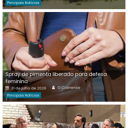
Principais Notícias
Spray de pimenta liberado para defesa
feminina
Author
Posted
O Colinense
31 de julho de 2026
on
Principais Notícias