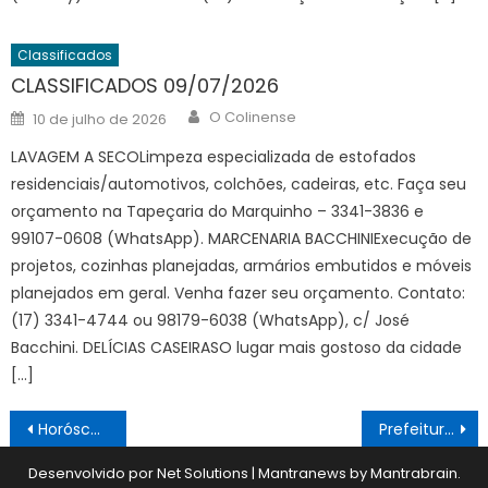
Classificados
CLASSIFICADOS 09/07/2026
Author
Posted
O Colinense
10 de julho de 2026
on
LAVAGEM A SECOLimpeza especializada de estofados
residenciais/automotivos, colchões, cadeiras, etc. Faça seu
orçamento na Tapeçaria do Marquinho – 3341-3836 e
99107-0608 (WhatsApp). MARCENARIA BACCHINIExecução de
projetos, cozinhas planejadas, armários embutidos e móveis
planejados em geral. Venha fazer seu orçamento. Contato:
(17) 3341-4744 ou 98179-6038 (WhatsApp), c/ José
Bacchini. DELÍCIAS CASEIRASO lugar mais gostoso da cidade
[…]
Navegação
Horóscopo 24/03 a 30/03
Prefeitura segue decreto estadual e flexibiliza uso de máscara
de
Desenvolvido por Net Solutions
|
Mantranews by
Mantrabrain
.