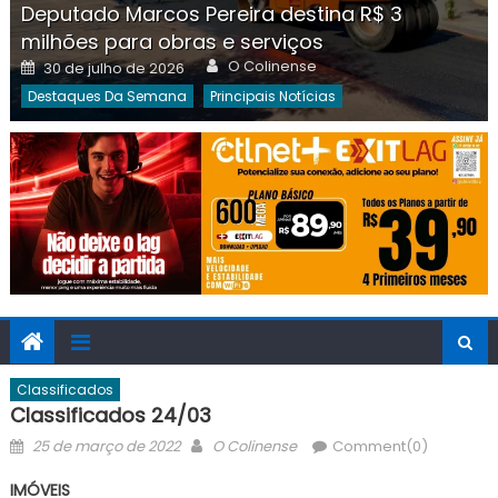
Deputado Marcos Pereira destina R$ 3
milhões para obras e serviços
Author
Posted
O Colinense
30 de julho de 2026
on
Destaques Da Semana
Principais Notícias
Classificados
Classificados 24/03
Posted
Author
25 de março de 2022
O Colinense
Comment(0)
on
IMÓVEIS