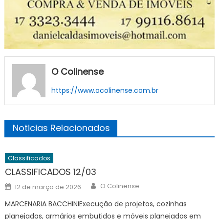
O Colinense
https://www.ocolinense.com.br
Noticias Relacionados
Classificados
CLASSIFICADOS 12/03
Author
Posted
O Colinense
12 de março de 2026
on
MARCENARIA BACCHINIExecução de projetos, cozinhas
planejadas, armários embutidos e móveis planejados em