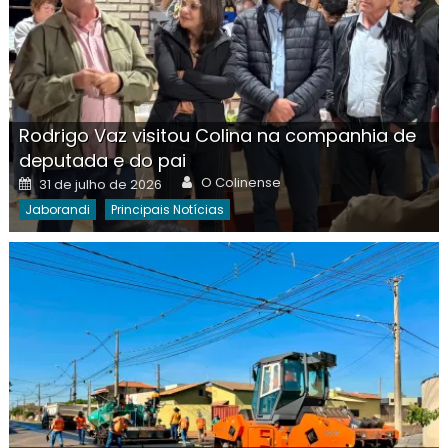
Rodrigo Vaz visitou Colina na companhia de
deputada e do pai
Author
Posted
O Colinense
31 de julho de 2026
on
Jaborandi
Principais Notícias