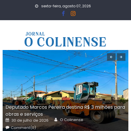
Skip
sexta-feira, agosto 07, 2026
to
content
Deputado Marcos Pereira destina R$ 3 milhões para
obras e serviços
Author
Posted
O Colinense
30 de julho de 2026
on
Comment(0)