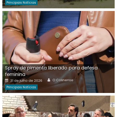
Principais Notícias
Spray de pimenta liberado para defesa
feminina
Author
Posted
O Colinense
31 de julho de 2026
on
Principais Notícias