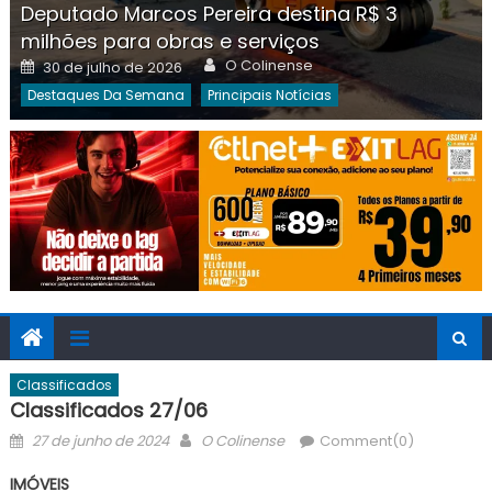
Deputado Marcos Pereira destina R$ 3
milhões para obras e serviços
Author
Posted
O Colinense
30 de julho de 2026
on
Destaques Da Semana
Principais Notícias
Classificados
Classificados 27/06
Posted
Author
27 de junho de 2024
O Colinense
Comment(0)
on
IMÓVEIS