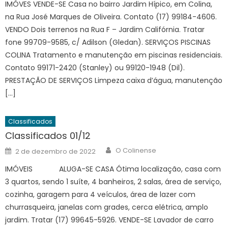
IMÓVES VENDE-SE Casa no bairro Jardim Hípico, em Colina,
na Rua José Marques de Oliveira. Contato (17) 99184-4606.
VENDO Dois terrenos na Rua F – Jardim Califórnia. Tratar
fone 99709-9585, c/ Adilson (Gledan). SERVIÇOS PISCINAS
COLINA Tratamento e manutenção em piscinas residenciais.
Contato 99171-2420 (Stanley) ou 99120-1948 (Dil).
PRESTAÇÃO DE SERVIÇOS Limpeza caixa d’água, manutenção
[…]
Classificados
Classificados 01/12
Author
Posted
O Colinense
2 de dezembro de 2022
on
IMÓVEIS ALUGA-SE CASA Ótima localização, casa com
3 quartos, sendo 1 suíte, 4 banheiros, 2 salas, área de serviço,
cozinha, garagem para 4 veículos, área de lazer com
churrasqueira, janelas com grades, cerca elétrica, amplo
jardim. Tratar (17) 99645-5926. VENDE-SE Lavador de carro