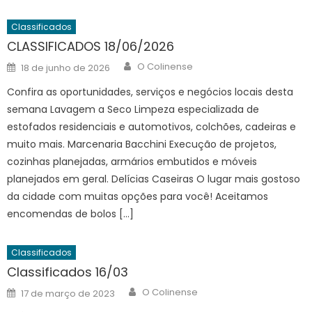
Classificados
CLASSIFICADOS 18/06/2026
Author
Posted
O Colinense
18 de junho de 2026
on
Confira as oportunidades, serviços e negócios locais desta
semana Lavagem a Seco Limpeza especializada de
estofados residenciais e automotivos, colchões, cadeiras e
muito mais. Marcenaria Bacchini Execução de projetos,
cozinhas planejadas, armários embutidos e móveis
planejados em geral. Delícias Caseiras O lugar mais gostoso
da cidade com muitas opções para você! Aceitamos
encomendas de bolos […]
Classificados
Classificados 16/03
Author
Posted
O Colinense
17 de março de 2023
on