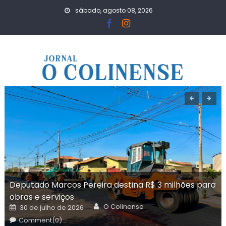
Skip
sábado, agosto 08, 2026
to
content
Deputado Marcos Pereira destina R$ 3 milhões para
obras e serviços
Author
Posted
O Colinense
30 de julho de 2026
on
Comment(0)