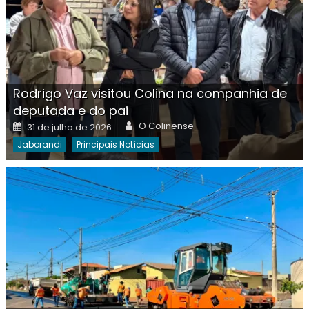
Rodrigo Vaz visitou Colina na companhia de
deputada e do pai
Author
Posted
O Colinense
31 de julho de 2026
on
Jaborandi
Principais Notícias