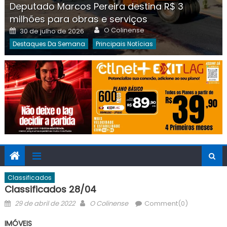
Deputado Marcos Pereira destina R$ 3
milhões para obras e serviços
Author
Posted
O Colinense
30 de julho de 2026
on
Destaques Da Semana
Principais Notícias
Classificados
Classificados 28/04
Posted
Author
29 de abril de 2022
O Colinense
Comment(0)
on
IMÓVEIS