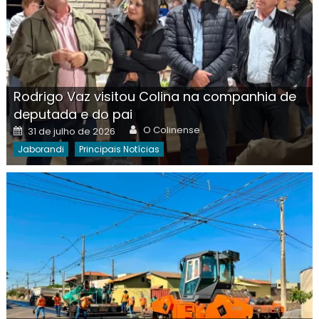
Rodrigo Vaz visitou Colina na companhia de
deputada e do pai
Author
Posted
O Colinense
31 de julho de 2026
on
Jaborandi
Principais Notícias