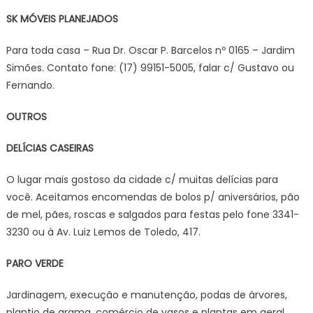
SK MÓVEIS PLANEJADOS
Para toda casa – Rua Dr. Oscar P. Barcelos nº 0165 – Jardim
Simões. Contato fone: (17) 99151-5005, falar c/ Gustavo ou
Fernando.
OUTROS
DELÍCIAS CASEIRAS
O lugar mais gostoso da cidade c/ muitas delícias para
você. Aceitamos encomendas de bolos p/ aniversários, pão
de mel, pães, roscas e salgados para festas pelo fone 3341-
3230 ou à Av. Luiz Lemos de Toledo, 417.
PARO VERDE
Jardinagem, execução e manutenção, podas de árvores,
plantio de grama, comércio de vasos e plantas em geral.