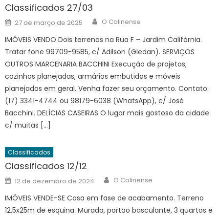
Classificados 27/03
Author
Posted
O Colinense
27 de março de 2025
on
IMÓVEIS VENDO Dois terrenos na Rua F – Jardim Califórnia.
Tratar fone 99709-9585, c/ Adilson (Gledan). SERVIÇOS
OUTROS MARCENARIA BACCHINI Execução de projetos,
cozinhas planejadas, armários embutidos e móveis
planejados em geral. Venha fazer seu orçamento. Contato:
(17) 3341-4744 ou 98179-6038 (WhatsApp), c/ José
Bacchini. DELÍCIAS CASEIRAS O lugar mais gostoso da cidade
c/ muitas […]
Classificados
Classificados 12/12
Author
Posted
O Colinense
12 de dezembro de 2024
on
IMÓVEIS VENDE-SE Casa em fase de acabamento. Terreno
12,5x25m de esquina. Murada, portão basculante, 3 quartos e