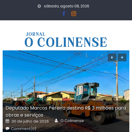
Skip
sábado, agosto 08, 2026
to
content
Deputado Marcos Pereira destina R$ 3 milhões para
obras e serviços
Author
Posted
O Colinense
30 de julho de 2026
on
Comment(0)