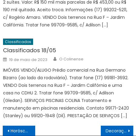
2 suítes. Valor: R$ 150 mil mais parcelas de R$ 453,00 ou R$
190 mil quitada. Aceito troca. Informações (17) 99202-5211,
c/ Rogério Amaro. VENDO Dois terrenos na Rua F – Jardim
Califórnia. Tratar fone 99709-9585, c/ Adilson […]
Classificados
Classificados 18/05
Author
Posted
O Colinense
19 de maio de 2023
on
IMÓVEIS VENDO/ALUGO Prédio comercial na Rua Germano
Bizarro (ao lado da rodoviária). Tratar fone (17) 99181-3692.
VENDO Dois terrenos na Rua F – Jardim Califórnia e uma
casa no CDHU 2. Tratar fone 99709-9585, c/ Adilson
(Gledan). SERVIÇOS PISCINAS COLINA Tratamento e
manutenção em piscinas residenciais. Contato 99171-2420
(Stanley) ou 99120-1948 (Dil). PRESTAÇÃO DE SERVIÇOS […]
Navegação
Horóscopo 30/03 a 05/04
Decoração de Páscoa toma conta da praça