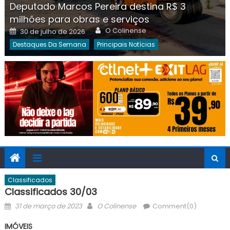
Deputado Marcos Pereira destina R$ 3
milhões para obras e serviços
Author
Posted
O Colinense
30 de julho de 2026
on
Destaques Da Semana
Principais Notícias
Classificados
Classificados 30/03
Posted
Author
31 de março de 2023
O Colinense
Comment(0)
on
IMÓVEIS