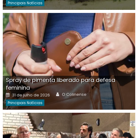
Principais Notícias
Spray de pimenta liberado para defesa
feminina
Author
Posted
O Colinense
31 de julho de 2026
on
Principais Notícias