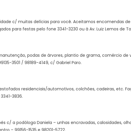
idade c/ muitas delícias para você. Aceitamos encomendas de b
gados para festas pelo fone 3341-3230 ou à Av. Luiz Lemos de To
anutenção, podas de árvores, plantio de grama, comércio de v
9135-3501 / 98189-4149, c/ Gabriel Paro.
estofados residenciais/automotivos, colchões, cadeiras, etc. 
 3341-3836.
és c/ a podóloga Daniela – unhas encravadas, calosidades, olho
entro – 99156-1535 e 98201-5722.