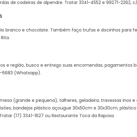
rdas de cadeiras de alpendre. Tratar 3341-4552 e 99271-2262, c/
S
o branco e chocolate. Também faço trufas e docinhos para fe
Rita.
O
etos e região, busco e entrego suas encomendas, pagamentos b
37-6683 (Whatsapp).
mesa (grande e pequena), talheres, geladeira, travessas inox e 
isões, bandejas plástico açougue 30x50cm e 30x30cm, plástico 5
 Tratar (17) 3341-1627 ou Restaurante Toca da Raposa.