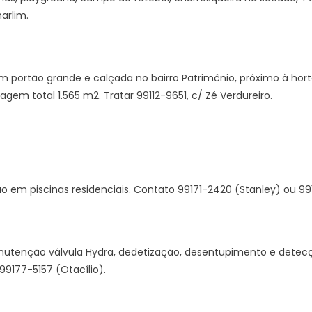
arlim.
 portão grande e calçada no bairro Patrimônio, próximo à hort
gem total 1.565 m2. Tratar 99112-9651, c/ Zé Verdureiro.
m piscinas residenciais. Contato 99171-2420 (Stanley) ou 991
nutenção válvula Hydra, dedetização, desentupimento e detec
9177-5157 (Otacílio).