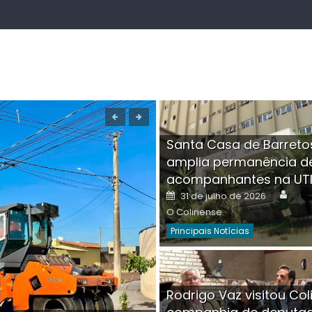
Santa Casa de Barreto
amplia permanência d
acompanhantes na UT
Auth
Posted
31 de julho de 2026
on
O Colinense
Principais Notícias
Boutique na Av. Â
Rodrigo Vaz visitou Col
invadida por cri
Aut