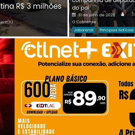
companhia de deputa
Posted
O C
30 de julho de 2026
tina R$ 3 milhões
on
do pai
Destaques Da Semana
Princip
Auth
Posted
31 de julho de 2026
on
O Colinense
nt(0)
Jaborandi
Principais Notícias