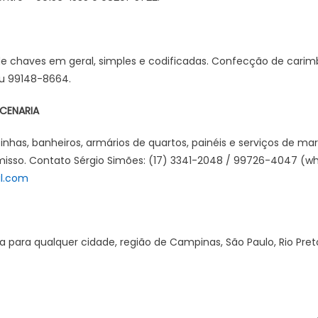
e chaves em geral, simples e codificadas. Confecção de carimb
ou 99148-8664.
CENARIA
inhas, banheiros, armários de quartos, painéis e serviços de ma
so. Contato Sérgio Simões: (17) 3341-2048 / 99726-4047 (w
l.com
a para qualquer cidade, região de Campinas, São Paulo, Rio Pret