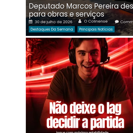
Deputado Marcos Pereira des
para obras e serviços
Author
Posted
O Colinense
30 de julho de 2026
Comme
on
Destaques Da Semana
Principais Notícias