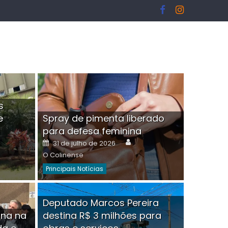
s
e
Spray de pimenta liberado
I
para defesa feminina
or
Author
Posted
31 de julho de 2026
on
O Colinense
Principais Notícias
ngelo Martins Tristão é
Deputado Marcos Pereira
ina na
destina R$ 3 milhões para
minoso mascarado
Empres
hor