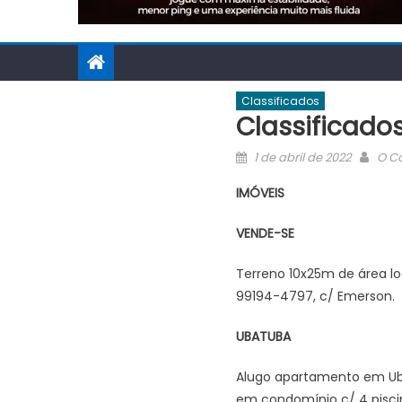
Classificados
Classificados
Posted
Auth
1 de abril de 2022
O Co
on
IMÓVEIS
VENDE-SE
Terreno 10x25m de área l
99194-4797, c/ Emerson.
UBATUBA
Alugo apartamento em Uba
em condomínio c/ 4 piscin