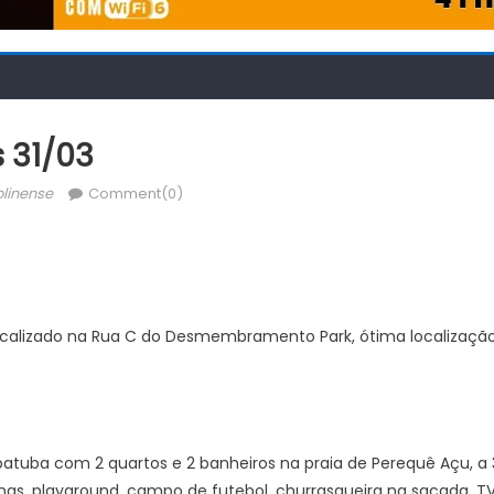
 31/03
or
linense
Comment(0)
ocalizado na Rua C do Desmembramento Park, ótima localização
tuba com 2 quartos e 2 banheiros na praia de Perequê Açu, a 
as, playground, campo de futebol, churrasqueira na sacada, TV p