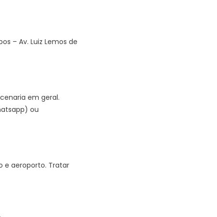
os – Av. Luiz Lemos de
rcenaria em geral.
hatsapp) ou
o e aeroporto. Tratar