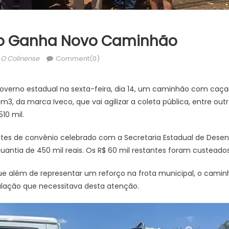
ixo Ganha Novo Caminhão
Author
O Colinense
Comment(0)
governo estadual na sexta-feira, dia 14, um caminhão com c
3, da marca Iveco, que vai agilizar a coleta pública, entre outro
510 mil.
ntes de convênio celebrado com a Secretaria Estadual de Desen
antia de 450 mil reais. Os R$ 60 mil restantes foram custeados 
 que além de representar um reforço na frota municipal, o cam
ulação que necessitava desta atenção.