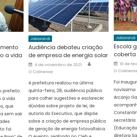
Jaborandi
Jaborandi
Escola 
vimento
Audiência debateu criação
coberta
o a vida
de empresa de energia solar
Posted
Author
Posted
10 de fe
4 de novembro de 2021
on
on
uthor
O Colinens
O Colinense
Foi inaugur
A prefeitura realizou na última
novíssima 
quinta-feira, 28, audiência pública
 prefeito
Arcanjo Gab
para colher sugestões e esclarecer
 a vida
acompanha
dúvidas sobre projeto de lei, de
es, que
Constantin
autoria do Executivo, que dispõe
a sem sair
secretária 
sobre a criação de empresa pública
dades
(Educação)
de geração de energia fotovoltaica.
to foi
diretora S
O evento, realizado no Cieb e
de Bom” de