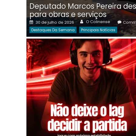
Deputado Marcos Pereira des
para obras e serviços
Author
Posted
O Colinense
30 de julho de 2026
Comme
on
Destaques Da Semana
Principais Notícias