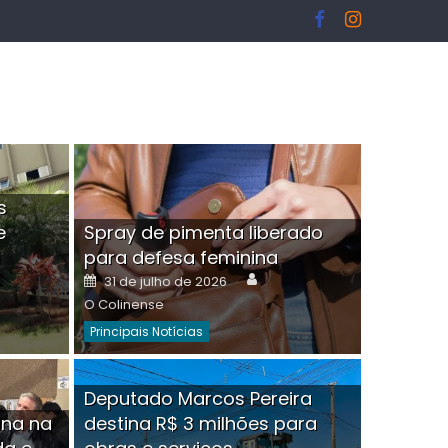
s
e
Spray de pimenta liberado
I
para defesa feminina
or
Author
Posted
31 de julho de 2026
on
O Colinense
Principais Notícias
ngelo Martins Tristão é
Deputado Marcos Pereira
ina na
destina R$ 3 milhões para
minoso mascarado
Empres
hor