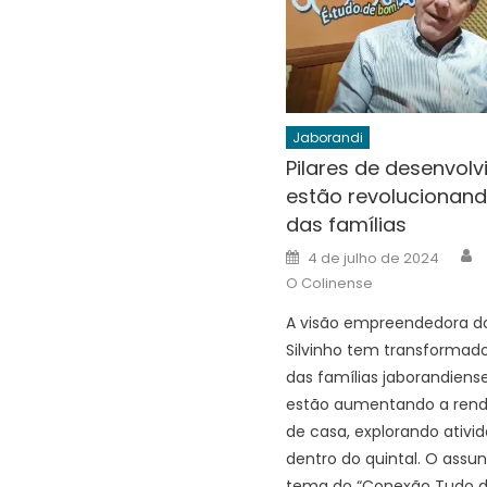
Jaborandi
Pilares de desenvol
estão revolucionand
das famílias
A
Posted
4 de julho de 2024
on
O Colinense
A visão empreendedora do
Silvinho tem transformado
das famílias jaborandiens
estão aumentando a rend
de casa, explorando ativi
dentro do quintal. O assun
tema do “Conexão Tudo 