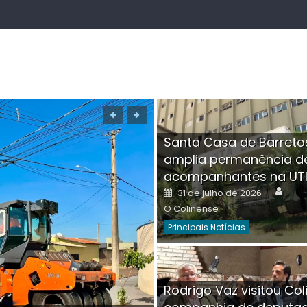
Santa Casa de Barreto
amplia permanência d
acompanhantes na UT
Auth
Posted
31 de julho de 2026
on
O Colinense
Principais Notícias
Boutique na Av. Â
Rodrigo Vaz visitou Col
invadida por cri
Aut