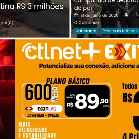
companhia de deputa
Posted
O C
30 de julho de 2026
tina R$ 3 milhões
on
do pai
Destaques Da Semana
Princip
Auth
Posted
31 de julho de 2026
on
O Colinense
nt(0)
Jaborandi
Principais Notícias