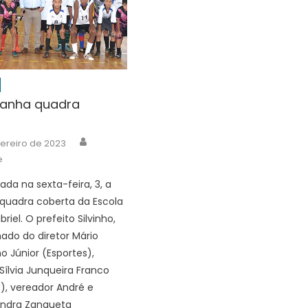
ganha quadra
Author
vereiro de 2023
e
ada na sexta-feira, 3, a
quadra coberta da Escola
riel. O prefeito Silvinho,
do do diretor Mário
o Júnior (Esportes),
Sílvia Junqueira Franco
, vereador André e
andra Zanqueta