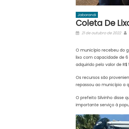
Jaborandi
Coleta De L
Posted
21 de outubro de 2022
on
O município recebeu do 
lixo com capacidade de 6 m
adquirido pelo valor de R$ 
Os recursos são provenie
repassou ao município a qu
O prefeito Silvinho disse
importante serviço à pop