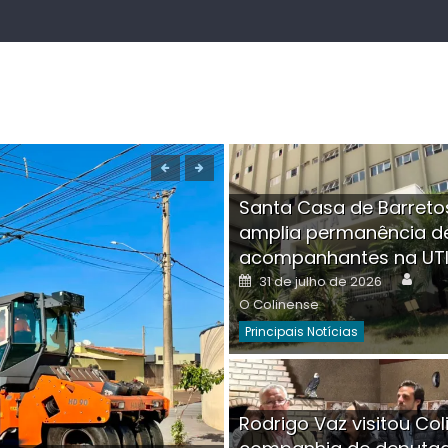
Santa Casa de Barreto
amplia permanência d
acompanhantes na UT
Auth
Posted
31 de julho de 2026
on
O Colinense
Principais Notícias
Boutique na Av. Â
Rodrigo Vaz visitou Col
invadida por cri
Aut