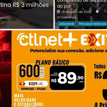
companhia de deputa
Posted
O C
30 de julho de 2026
tina R$ 3 milhões
on
do pai
Destaques Da Semana
Princip
Auth
Posted
31 de julho de 2026
on
O Colinense
nt(0)
Jaborandi
Principais Notícias