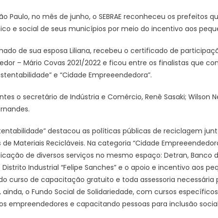
ão Paulo, no mês de junho, o SEBRAE reconheceu os prefeitos 
o e social de seus municípios por meio do incentivo aos pequ
ado de sua esposa Liliana, recebeu o certificado de participaçã
dor – Mário Covas 2021/2022 e ficou entre os finalistas que co
ustentabilidade” e “Cidade Empreeendedora”.
es o secretário de Indústria e Comércio, Renê Sasaki; Wilson
ernandes.
entabilidade” destacou as políticas públicas de reciclagem jun
de Materiais Recicláveis. Na categoria “Cidade Empreeendedora
cação de diversos serviços no mesmo espaço: Detran, Banco do
istrito Industrial “Felipe Sanches” e o apoio e incentivo aos p
 curso de capacitação gratuito e toda assessoria necessária p
ainda, o Fundo Social de Solidariedade, com cursos específico
os empreendedores e capacitando pessoas para inclusão social