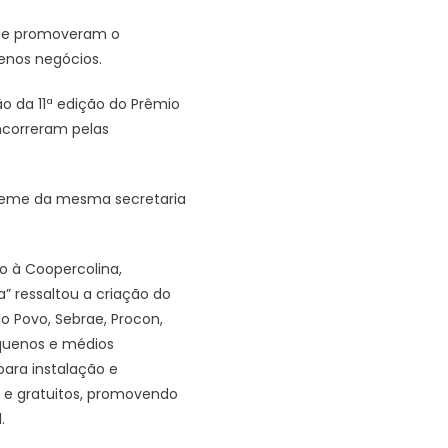
que promoveram o
enos negócios.
o da 11ª edição do Prêmio
ncorreram pelas
 Neme da mesma secretaria
to à Coopercolina,
” ressaltou a criação do
 Povo, Sebrae, Procon,
equenos e médios
ara instalação e
s e gratuitos, promovendo
.