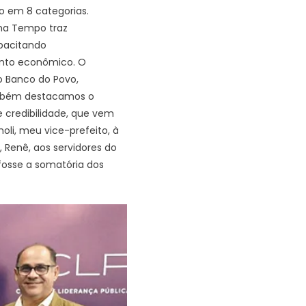
o em 8 categorias.
nha Tempo traz
pacitando
ento econômico. O
o Banco do Povo,
ambém destacamos o
de credibilidade, que vem
li, meu vice-prefeito, à
, Renê, aos servidores do
osse a somatória dos