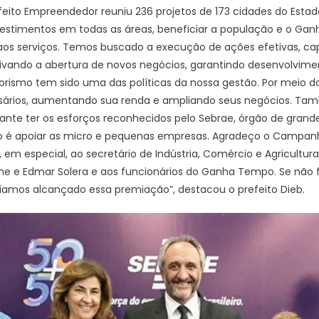
feito Empreendedor reuniu 236 projetos de 173 cidades do Estad
vestimentos em todas as áreas, beneficiar a população e o Ga
os serviços. Temos buscado a execução de ações efetivas, ca
vando a abertura de novos negócios, garantindo desenvolvim
rismo tem sido uma das políticas da nossa gestão. Por meio d
ários, aumentando sua renda e ampliando seus negócios. T
tificante ter os esforços reconhecidos pelo Sebrae, órgão de gran
é apoiar as micro e pequenas empresas. Agradeço o Campanho
em especial, ao secretário de Indústria, Comércio e Agricultura
 e Edmar Solera e aos funcionários do Ganha Tempo. Se não f
ríamos alcançado essa premiação”, destacou o prefeito Dieb.