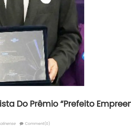
lista Do Prêmio “Prefeito Empree
hor
olinense
Comment(0)