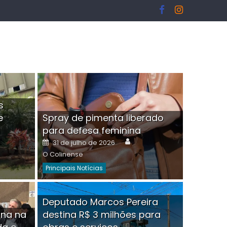
s
e
Spray de pimenta liberado
I
para defesa feminina
or
Author
Posted
31 de julho de 2026
on
O Colinense
Principais Notícias
ngelo Martins Tristão é
Deputado Marcos Pereira
ina na
destina R$ 3 milhões para
minoso mascarado
Empres
hor