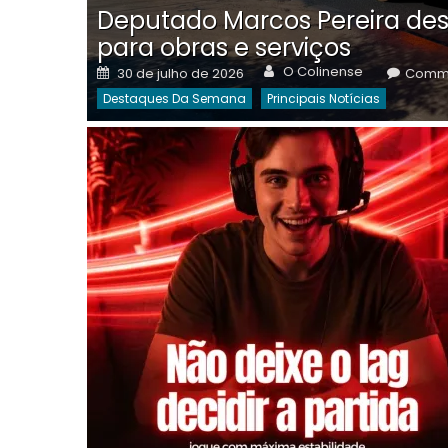
Deputado Marcos Pereira des
para obras e serviços
Author
Posted
O Colinense
30 de julho de 2026
Comme
on
Destaques Da Semana
Principais Notícias