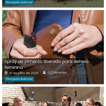
Principais Notícias
Spray de pimenta liberado para defesa
feminina
Author
Posted
O Colinense
31 de julho de 2026
on
Principais Notícias