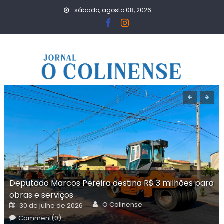
Skip
sábado, agosto 08, 2026
to
content
Deputado Marcos Pereira destina R$ 3 milhões para
obras e serviços
Author
Posted
O Colinense
30 de julho de 2026
on
Comment(0)