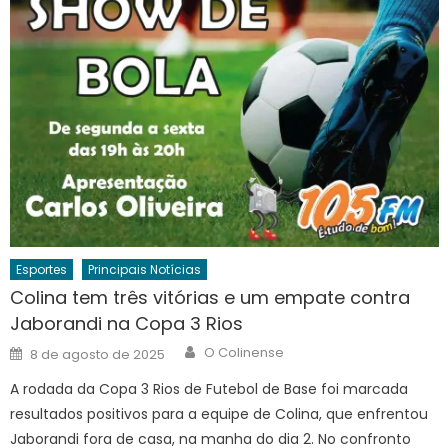
Esportes
Principais Notícias
Colina tem três vitórias e um empate contra
Jaborandi na Copa 3 Rios
Author
Posted
O Colinense
8 de agosto de 2025
on
A rodada da Copa 3 Rios de Futebol de Base foi marcada
resultados positivos para a equipe de Colina, que enfrentou
Jaborandi fora de casa, na manha do dia 2. No confronto