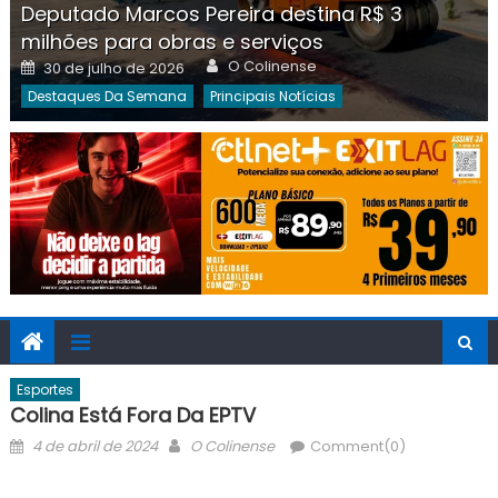
Deputado Marcos Pereira destina R$ 3
milhões para obras e serviços
Author
Posted
O Colinense
30 de julho de 2026
on
Destaques Da Semana
Principais Notícias
Esportes
Colina Está Fora Da EPTV
Posted
Author
4 de abril de 2024
O Colinense
Comment(0)
on