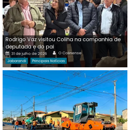
Rodrigo Vaz visitou Colina na companhia de
deputada e do pai
Author
Posted
O Colinense
31 de julho de 2026
on
Jaborandi
Principais Notícias