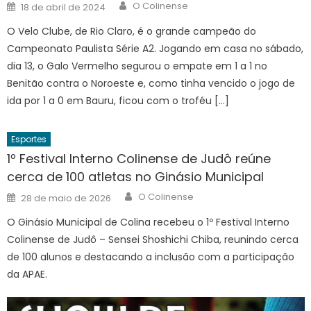
Author
Posted
O Colinense
18 de abril de 2024
on
O Velo Clube, de Rio Claro, é o grande campeão do
Campeonato Paulista Série A2. Jogando em casa no sábado,
dia 13, o Galo Vermelho segurou o empate em 1 a 1 no
Benitão contra o Noroeste e, como tinha vencido o jogo de
ida por 1 a 0 em Bauru, ficou com o troféu […]
Esportes
1º Festival Interno Colinense de Judô reúne
cerca de 100 atletas no Ginásio Municipal
Author
Posted
O Colinense
28 de maio de 2026
on
O Ginásio Municipal de Colina recebeu o 1º Festival Interno
Colinense de Judô – Sensei Shoshichi Chiba, reunindo cerca
de 100 alunos e destacando a inclusão com a participação
da APAE.