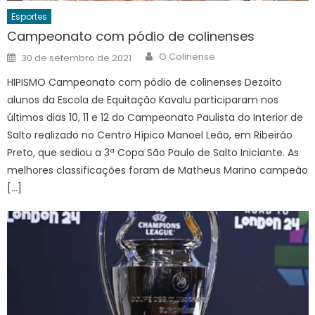
Esportes
Campeonato com pódio de colinenses
Author
Posted
O Colinense
30 de setembro de 2021
on
HIPISMO Campeonato com pódio de colinenses Dezoito
alunos da Escola de Equitação Kavalu participaram nos
últimos dias 10, 11 e 12 do Campeonato Paulista do Interior de
Salto realizado no Centro Hípico Manoel Leão, em Ribeirão
Preto, que sediou a 3ª Copa São Paulo de Salto Iniciante. As
melhores classificações foram de Matheus Marino campeão
[…]