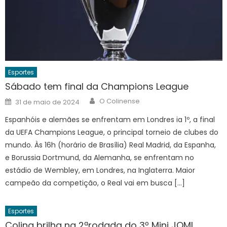
Esportes
Sábado tem final da Champions League
Author
Posted
O Colinense
31 de maio de 2024
on
Espanhóis e alemães se enfrentam em Londres ia 1º, a final
da UEFA Champions League, o principal torneio de clubes do
mundo. Às 16h (horário de Brasília) Real Madrid, da Espanha,
e Borussia Dortmund, da Alemanha, se enfrentam no
estádio de Wembley, em Londres, na Inglaterra. Maior
campeão da competição, o Real vai em busca […]
Esportes
Colina brilha na 2ªrodada do 3º Mini JOMI