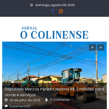
Skip
domingo, agosto 09, 2026
to
content
Deputado Marcos Pereira destina R$ 3 milhões para
obras e serviços
Author
Posted
O Colinense
30 de julho de 2026
on
Comment(0)