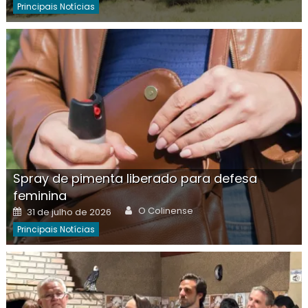
Principais Notícias
Spray de pimenta liberado para defesa
feminina
Author
Posted
O Colinense
31 de julho de 2026
on
Principais Notícias