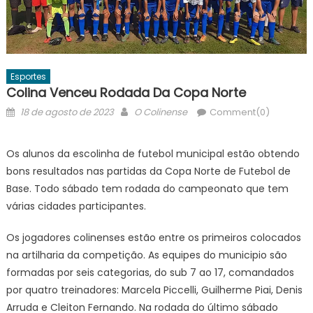
Esportes
Colina Venceu Rodada Da Copa Norte
Posted
Author
18 de agosto de 2023
O Colinense
Comment(0)
on
Os alunos da escolinha de futebol municipal estão obtendo
bons resultados nas partidas da Copa Norte de Futebol de
Base. Todo sábado tem rodada do campeonato que tem
várias cidades participantes.
Os jogadores colinenses estão entre os primeiros colocados
na artilharia da competição. As equipes do municipio são
formadas por seis categorias, do sub 7 ao 17, comandados
por quatro treinadores: Marcela Piccelli, Guilherme Piai, Denis
Arruda e Cleiton Fernando. Na rodada do último sábado