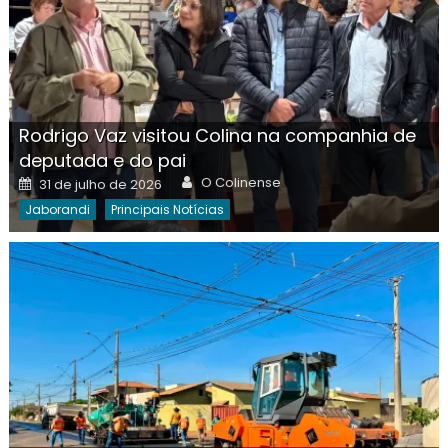
Rodrigo Vaz visitou Colina na companhia de
deputada e do pai
Author
Posted
O Colinense
31 de julho de 2026
on
Jaborandi
Principais Notícias