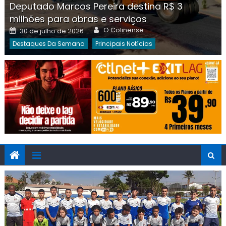
Deputado Marcos Pereira destina R$ 3
milhões para obras e serviços
Author
Posted
O Colinense
30 de julho de 2026
on
Destaques Da Semana
Principais Notícias