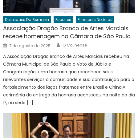
Destaques Da Semana
Esportes
Principais Notícias
Associação Dragão Branco de Artes Marciais
recebe homenagem na Câmara de São Paulo
Author
Posted
O Colinense
7 de agosto de 2025
on
A Associação Dragão Branco de Artes Marciais recebeu na
Câmara Municipal de São Paulo o Voto de Júbilo e
Congratulação, uma honraria que reconhece seus
relevantes serviços à comunidade e sua contribuição para o
fortalecimento dos laços fraternos entre Brasil e China.A
cerimônia da entrega da honraria aconteceu na noite do dia
1º, na sede […]