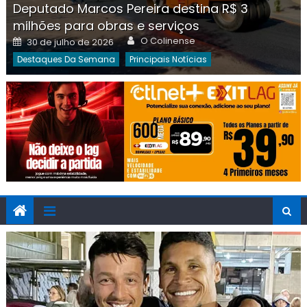
Deputado Marcos Pereira destina R$ 3
milhões para obras e serviços
Author
Posted
O Colinense
30 de julho de 2026
on
Destaques Da Semana
Principais Notícias