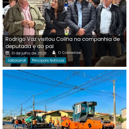
Rodrigo Vaz visitou Colina na companhia de
deputada e do pai
Author
Posted
O Colinense
31 de julho de 2026
on
Jaborandi
Principais Notícias