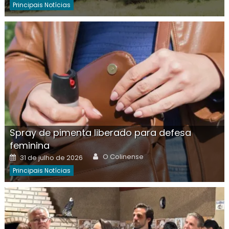
Principais Notícias
Spray de pimenta liberado para defesa
feminina
Author
Posted
O Colinense
31 de julho de 2026
on
Principais Notícias