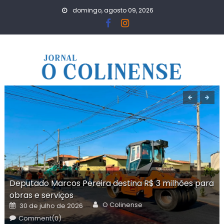
Skip
domingo, agosto 09, 2026
to
content
Deputado Marcos Pereira destina R$ 3 milhões para
obras e serviços
Author
Posted
O Colinense
30 de julho de 2026
on
Comment(0)