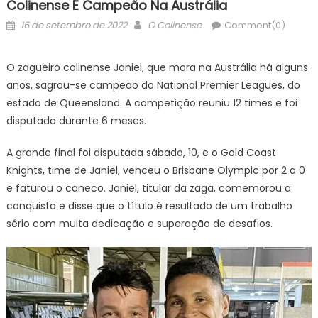
Colinense É Campeão Na Austrália
Posted
Author
16 de setembro de 2022
O Colinense
Comment(0)
on
O zagueiro colinense Janiel, que mora na Austrália há alguns
anos, sagrou-se campeão do National Premier Leagues, do
estado de Queensland. A competição reuniu 12 times e foi
disputada durante 6 meses.
A grande final foi disputada sábado, 10, e o Gold Coast
Knights, time de Janiel, venceu o Brisbane Olympic por 2 a 0
e faturou o caneco. Janiel, titular da zaga, comemorou a
conquista e disse que o título é resultado de um trabalho
sério com muita dedicação e superação de desafios.