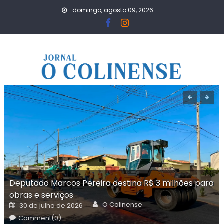
Skip
domingo, agosto 09, 2026
to
content
Deputado Marcos Pereira destina R$ 3 milhões para
obras e serviços
Author
Posted
O Colinense
30 de julho de 2026
on
Comment(0)