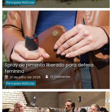
Principais Notícias
Spray de pimenta liberado para defesa
feminina
Author
Posted
O Colinense
31 de julho de 2026
on
Principais Notícias