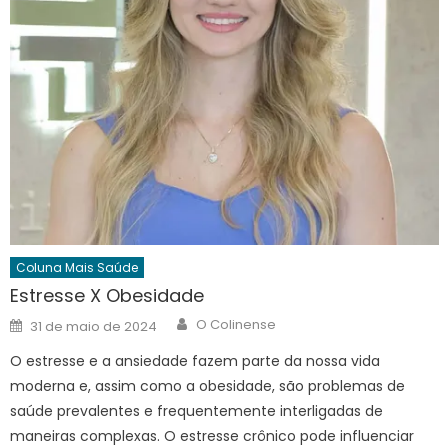
Coluna Mais Saúde
Estresse X Obesidade
Author
Posted
O Colinense
31 de maio de 2024
on
O estresse e a ansiedade fazem parte da nossa vida
moderna e, assim como a obesidade, são problemas de
saúde prevalentes e frequentemente interligadas de
maneiras complexas. O estresse crônico pode influenciar