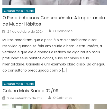
Coluna Mais Saúde
O Peso é Apenas Consequência: A Importância
de Mudar Hábitos
Author
Posted
O Colinense
24 de outubro de 2024
on
Muitos acreditam que o peso é o maior problema a ser
resolvido quando se fala em saúde e bem-estar. Porém, a
verdade é que ele é apenas o reflexo de algo muito mais
profundo: seus hábitos diários, suas escolhas e sua
mentalidade. Gabriela é um exemplo claro disso. Ela chegou
ao consultório preocupada com o […]
Coluna Mais Saúde
Coluna Mais Saúde 02/09
Author
Posted
O Colinense
2 de setembro de 2021
on