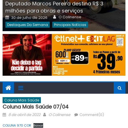
Deputado Marcos Pereira destina R$ 3
milhões para obras e serviços
Author
Posted
O Colinense
30 de julho de 2026
on
Destaques Da Semana
Principais Notícias
Coluna Mais Saúde
Coluna Mais Saúde 07/04
Posted
Author
8 de abril de 2022
O Colinense
Comment(0)
on
COLUNA 970 COR
Baixar