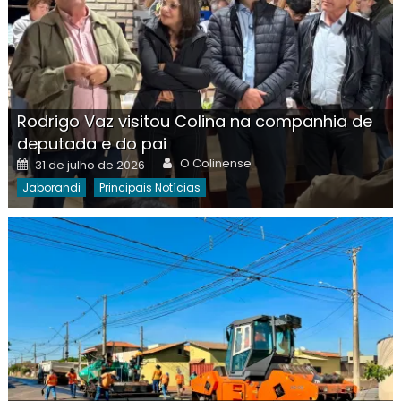
Rodrigo Vaz visitou Colina na companhia de
deputada e do pai
Author
Posted
O Colinense
31 de julho de 2026
on
Jaborandi
Principais Notícias