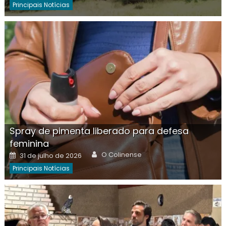
Principais Notícias
Spray de pimenta liberado para defesa
feminina
Author
Posted
O Colinense
31 de julho de 2026
on
Principais Notícias