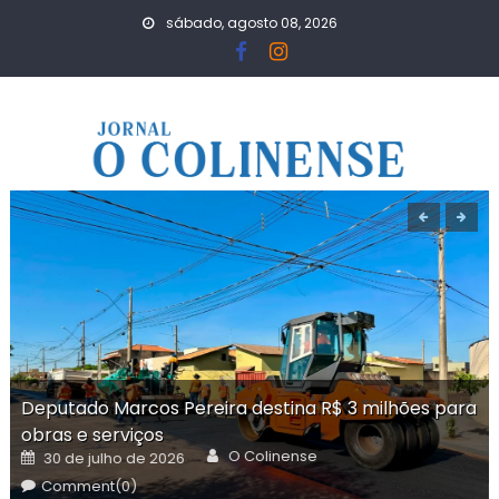
Skip
sábado, agosto 08, 2026
to
content
Deputado Marcos Pereira destina R$ 3 milhões para
obras e serviços
Author
Posted
O Colinense
30 de julho de 2026
on
Comment(0)