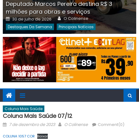
Deputado Marcos Pereira destina R$ 3
milhões para obras e serviços
Author
Posted
O Colinense
30 de julho de 2026
on
Destaques Da Semana
Principais Notícias
Coluna Mais Saúde
Coluna Mais Saúde 07/12
Posted
Author
7 de dezembro de 2023
O Colinense
Comment(0)
on
COLUNA 1057 COR
Baixar