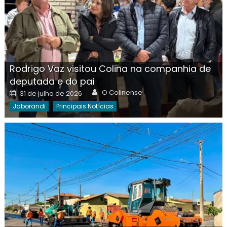
Rodrigo Vaz visitou Colina na companhia de
deputada e do pai
Author
Posted
O Colinense
31 de julho de 2026
on
Jaborandi
Principais Notícias