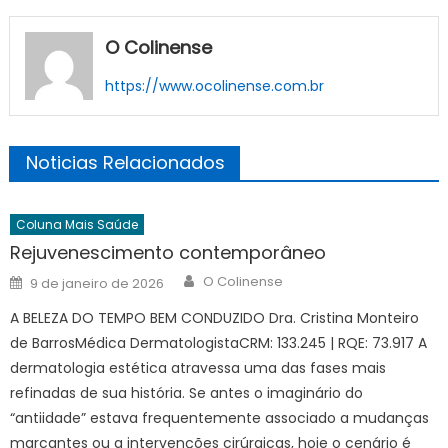
O Colinense
https://www.ocolinense.com.br
Noticias Relacionados
Coluna Mais Saúde
Rejuvenescimento contemporâneo
Author
Posted
O Colinense
9 de janeiro de 2026
on
A BELEZA DO TEMPO BEM CONDUZIDO Dra. Cristina Monteiro
de BarrosMédica DermatologistaCRM: 133.245 | RQE: 73.917 A
dermatologia estética atravessa uma das fases mais
refinadas de sua história. Se antes o imaginário do
“antiidade” estava frequentemente associado a mudanças
marcantes ou a intervenções cirúrgicas, hoje o cenário é