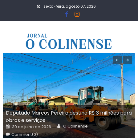
Skip
sexta-feira, agosto 07, 2026
to
content
Deputado Marcos Pereira destina R$ 3 milhões para
obras e serviços
Author
Posted
O Colinense
30 de julho de 2026
on
Comment(0)