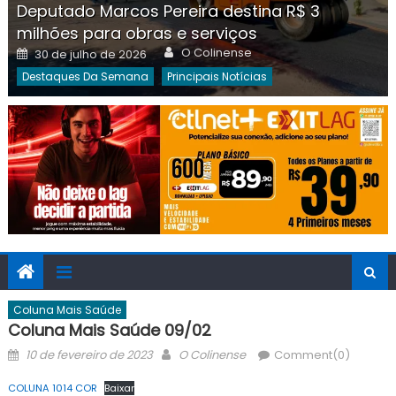
Deputado Marcos Pereira destina R$ 3
milhões para obras e serviços
Author
Posted
O Colinense
30 de julho de 2026
on
Destaques Da Semana
Principais Notícias
Coluna Mais Saúde
Coluna Mais Saúde 09/02
Posted
Author
10 de fevereiro de 2023
O Colinense
Comment(0)
on
COLUNA 1014 COR
Baixar