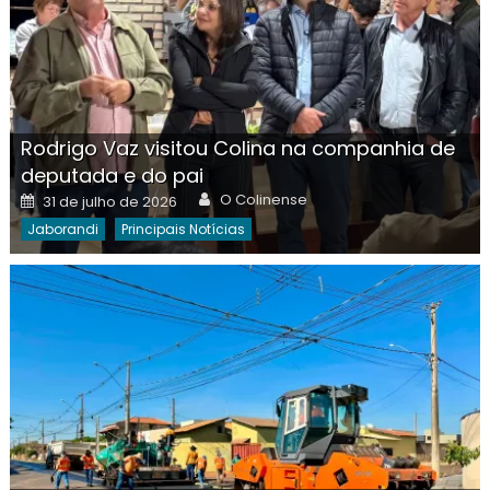
Rodrigo Vaz visitou Colina na companhia de
deputada e do pai
Author
Posted
O Colinense
31 de julho de 2026
on
Jaborandi
Principais Notícias