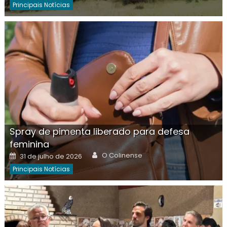
Principais Notícias
Spray de pimenta liberado para defesa
feminina
Author
Posted
O Colinense
31 de julho de 2026
on
Principais Notícias