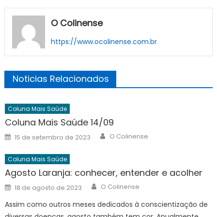
O Colinense
https://www.ocolinense.com.br
Noticias Relacionados
Coluna Mais Saúde
Coluna Mais Saúde 14/09
Author
Posted
O Colinense
15 de setembro de 2023
on
Coluna Mais Saúde
Agosto Laranja: conhecer, entender e acolher
Author
Posted
O Colinense
18 de agosto de 2023
on
Assim como outros meses dedicados à conscientização de
diversas doenças, agosto também tem cor. Anualmente,