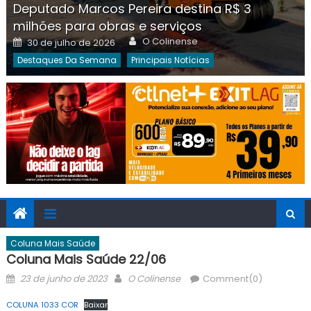
Deputado Marcos Pereira destina R$ 3
milhões para obras e serviços
Author
Posted
O Colinense
30 de julho de 2026
on
Destaques Da Semana
Principais Notícias
Coluna Mais Saúde
Coluna Mais Saúde 22/06
Posted
Author
23 de junho de 2023
O Colinense
Comment(0)
on
COLUNA 1033 COR
Baixar