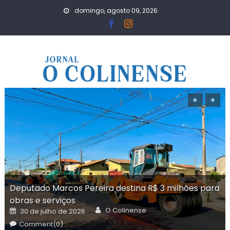
Skip
domingo, agosto 09, 2026
to
content
Deputado Marcos Pereira destina R$ 3 milhões para
obras e serviços
Author
Posted
O Colinense
30 de julho de 2026
on
Comment(0)