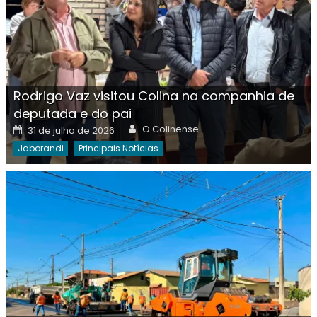
Rodrigo Vaz visitou Colina na companhia de
deputada e do pai
Author
Posted
O Colinense
31 de julho de 2026
on
Jaborandi
Principais Notícias