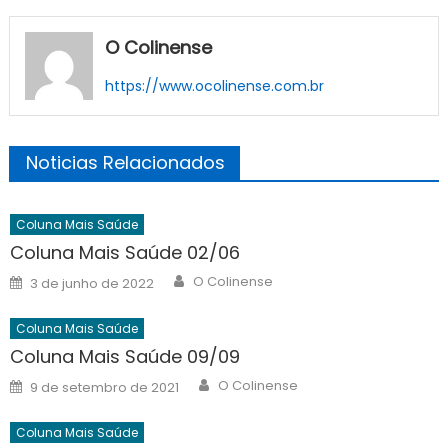
O Colinense
https://www.ocolinense.com.br
Noticias Relacionados
Coluna Mais Saúde
Coluna Mais Saúde 02/06
Author
Posted
O Colinense
3 de junho de 2022
on
Coluna Mais Saúde
Coluna Mais Saúde 09/09
Author
Posted
O Colinense
9 de setembro de 2021
on
Coluna Mais Saúde