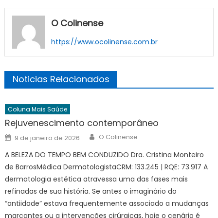
O Colinense
https://www.ocolinense.com.br
Noticias Relacionados
Coluna Mais Saúde
Rejuvenescimento contemporâneo
Author
Posted
O Colinense
9 de janeiro de 2026
on
A BELEZA DO TEMPO BEM CONDUZIDO Dra. Cristina Monteiro
de BarrosMédica DermatologistaCRM: 133.245 | RQE: 73.917 A
dermatologia estética atravessa uma das fases mais
refinadas de sua história. Se antes o imaginário do
“antiidade” estava frequentemente associado a mudanças
marcantes ou a intervenções cirúrgicas, hoje o cenário é