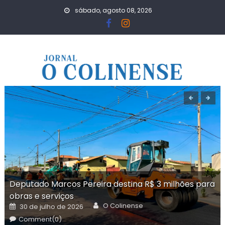
Skip
sábado, agosto 08, 2026
to
content
Deputado Marcos Pereira destina R$ 3 milhões para
obras e serviços
Author
Posted
O Colinense
30 de julho de 2026
on
Comment(0)