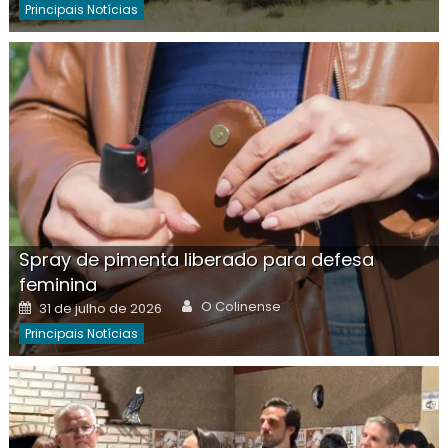
Principais Notícias
Spray de pimenta liberado para defesa
feminina
Author
Posted
O Colinense
31 de julho de 2026
on
Principais Notícias