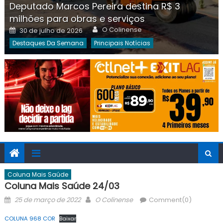
Deputado Marcos Pereira destina R$ 3
milhões para obras e serviços
Author
Posted
O Colinense
30 de julho de 2026
on
Destaques Da Semana
Principais Notícias
Coluna Mais Saúde
Coluna Mais Saúde 24/03
Posted
Author
25 de março de 2022
O Colinense
Comment(0)
on
COLUNA 968 COR
Baixar