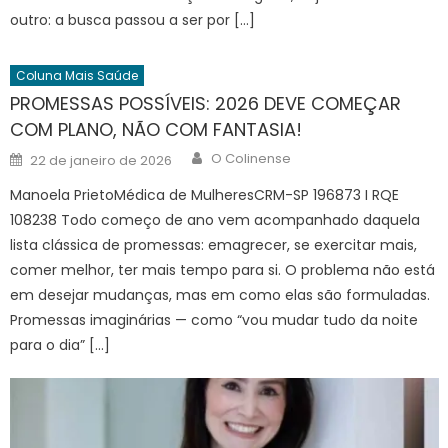
outro: a busca passou a ser por […]
Coluna Mais Saúde
PROMESSAS POSSÍVEIS: 2026 DEVE COMEÇAR
COM PLANO, NÃO COM FANTASIA!
Author
Posted
O Colinense
22 de janeiro de 2026
on
Manoela PrietoMédica de MulheresCRM-SP 196873 I RQE
108238 Todo começo de ano vem acompanhado daquela
lista clássica de promessas: emagrecer, se exercitar mais,
comer melhor, ter mais tempo para si. O problema não está
em desejar mudanças, mas em como elas são formuladas.
Promessas imaginárias — como “vou mudar tudo da noite
para o dia” […]