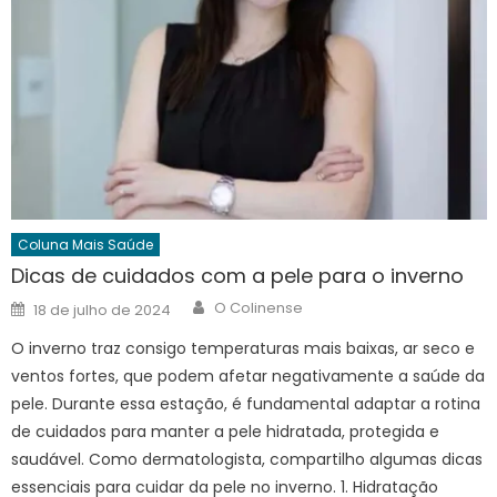
Coluna Mais Saúde
Dicas de cuidados com a pele para o inverno
Author
Posted
O Colinense
18 de julho de 2024
on
O inverno traz consigo temperaturas mais baixas, ar seco e
ventos fortes, que podem afetar negativamente a saúde da
pele. Durante essa estação, é fundamental adaptar a rotina
de cuidados para manter a pele hidratada, protegida e
saudável. Como dermatologista, compartilho algumas dicas
essenciais para cuidar da pele no inverno. 1. Hidratação