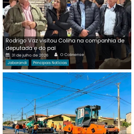
Rodrigo Vaz visitou Colina na companhia de
deputada e do pai
Author
Posted
O Colinense
31 de julho de 2026
on
Jaborandi
Principais Notícias