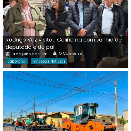
Rodrigo Vaz visitou Colina na companhia de
deputada e do pai
Author
Posted
O Colinense
31 de julho de 2026
on
Jaborandi
Principais Notícias