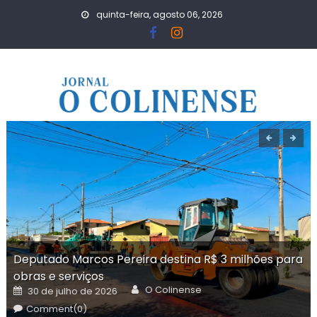
Skip
quinta-feira, agosto 06, 2026
to
content
Deputado Marcos Pereira destina R$ 3 milhões para
obras e serviços
Author
Posted
O Colinense
30 de julho de 2026
on
Comment(0)