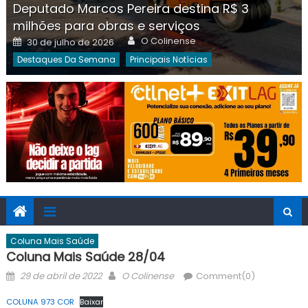
Deputado Marcos Pereira destina R$ 3
milhões para obras e serviços
Author
Posted
O Colinense
30 de julho de 2026
on
Destaques Da Semana
Principais Notícias
Coluna Mais Saúde
Coluna Mais Saúde 28/04
Posted
Author
29 de abril de 2022
O Colinense
Comment(0)
on
COLUNA 973 COR
Baixar