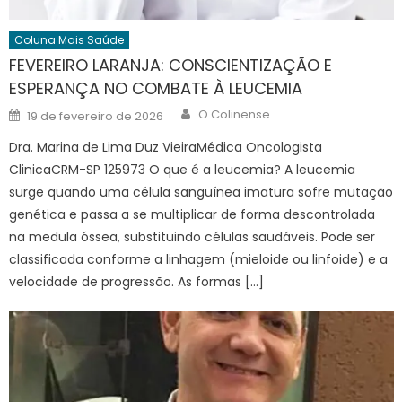
Coluna Mais Saúde
FEVEREIRO LARANJA: CONSCIENTIZAÇÃO E
ESPERANÇA NO COMBATE À LEUCEMIA
Author
Posted
O Colinense
19 de fevereiro de 2026
on
Dra. Marina de Lima Duz VieiraMédica Oncologista
ClinicaCRM-SP 125973 O que é a leucemia? A leucemia
surge quando uma célula sanguínea imatura sofre mutação
genética e passa a se multiplicar de forma descontrolada
na medula óssea, substituindo células saudáveis. Pode ser
classificada conforme a linhagem (mieloide ou linfoide) e a
velocidade de progressão. As formas […]