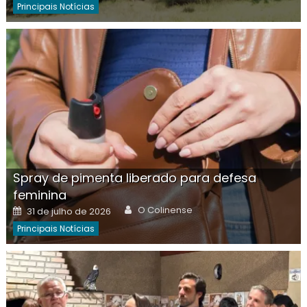
Principais Notícias
Spray de pimenta liberado para defesa
feminina
Author
Posted
O Colinense
31 de julho de 2026
on
Principais Notícias