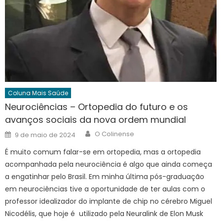
Coluna Mais Saúde
Neurociências – Ortopedia do futuro e os
avanços sociais da nova ordem mundial
Author
Posted
O Colinense
9 de maio de 2024
on
É muito comum falar-se em ortopedia, mas a ortopedia
acompanhada pela neurociência é algo que ainda começa
a engatinhar pelo Brasil. Em minha última pós-graduação
em neurociências tive a oportunidade de ter aulas com o
professor idealizador do implante de chip no cérebro Miguel
Nicodélis, que hoje é utilizado pela Neuralink de Elon Musk