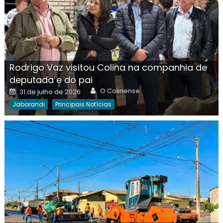
Rodrigo Vaz visitou Colina na companhia de
deputada e do pai
Author
Posted
O Colinense
31 de julho de 2026
on
Jaborandi
Principais Notícias