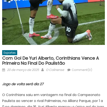
Esportes
Com Gol De Yuri Alberto, Corinthians Vence A
Primeira Na Final Do Paulistão
Posted
Author
20 de março de 2025
O Colinense
Comment(0)
on
Jogo de volta será dia 27
O Corinthians saiu em vantagem na final do Campeonato
Paulista ao vencer o rival Palmeiras, no Allianz Parque, por 1 a
0 no domingo, dia 16. Yuri Alberto marcou o único gol do jogo,