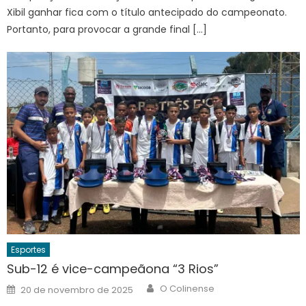
Xibil ganhar fica com o título antecipado do campeonato.
Portanto, para provocar a grande final […]
Esportes
Sub-12 é vice-campeãona “3 Rios”
Author
Posted
O Colinense
20 de novembro de 2025
on