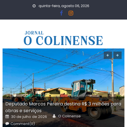
Skip
quinta-feira, agosto 06, 2026
to
content
Deputado Marcos Pereira destina R$ 3 milhões para
obras e serviços
Author
Posted
O Colinense
30 de julho de 2026
on
Comment(0)