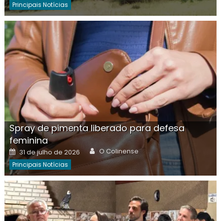
Principais Notícias
Spray de pimenta liberado para defesa
feminina
Author
Posted
O Colinense
31 de julho de 2026
on
Principais Notícias