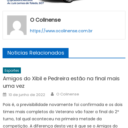
O Colinense
https://www.ocolinense.com.br
Noticias Relacionados
Esportes
Amigos do Xibil e Pedreira estão na final mais
uma vez
Author
Posted
O Colinense
10 de junho de 2022
on
Pois é, a previsibilidade novamente foi confirmada e os dois
times mais completos do Veterano vão fazer a final do 2º
turno, tal qual aconteceu na primeira metade da
competição. A diferença desta vez é que se o Amigos do