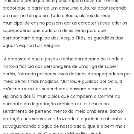
indicará o perfil que este personagem deve ter. Iremos
propor que, a partir de um concurso cultural, acontecendo
ao mesmo tempo em toda a Bacia, alunos da rede
municipal de ensino possam dar as características, criar os
superpoderes que cada um deles terão para que
componham a equipe dos ‘Acqua Titãs, os guardiões das
águas”, explica Luis Vergílio.
A proposta é que o projeto tenha como pano de fundo a
história fictícia dos personagens de uma liga de super-
heróis, formada por seres vivos dotados de superpoderes por
meio de talismãs mágicos. “Juntos, e guiados por Gaia, a
mãe-natureza, os super-heróis passam a manter a
vigilância dos 13 municípios que compõem o Comitê no
combate da degradação ambiental e estímulo ao
sentimento de pertencimento do meio ambiente, dando
proteção aos seres vivos, trazendo o equilíbrio ambiental e
salvaguardando a água de nossa bacia, que é o bem mais
precioso para a vida”, destaca Milton Figueiredo.