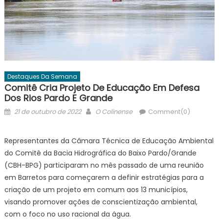
Destaques Da Semana
Comitê Cria Projeto De Educação Em Defesa
Dos Rios Pardo E Grande
Posted
Author
21 de outubro de 2022
O Colinense
Comment(0)
on
Representantes da Câmara Técnica de Educação Ambiental
do Comitê da Bacia Hidrográfica do Baixo Pardo/Grande
(CBH-BPG) participaram no mês passado de uma reunião
em Barretos para começarem a definir estratégias para a
criação de um projeto em comum aos 13 municípios,
visando promover ações de conscientização ambiental,
com o foco no uso racional da água.