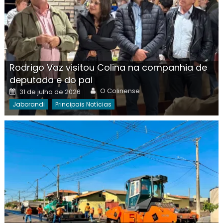
Rodrigo Vaz visitou Colina na companhia de
deputada e do pai
Author
Posted
O Colinense
31 de julho de 2026
on
Jaborandi
Principais Notícias