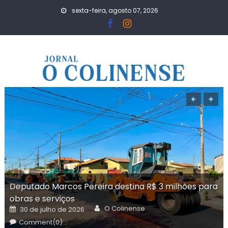
Skip
sexta-feira, agosto 07, 2026
to
content
Deputado Marcos Pereira destina R$ 3 milhões para
obras e serviços
Author
Posted
O Colinense
30 de julho de 2026
on
Comment(0)