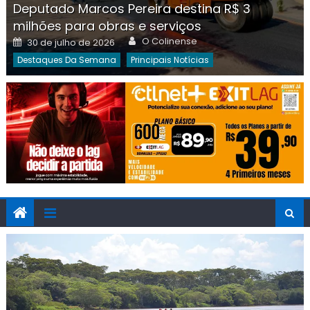
Deputado Marcos Pereira destina R$ 3
milhões para obras e serviços
Author
Posted
O Colinense
30 de julho de 2026
on
Destaques Da Semana
Principais Notícias