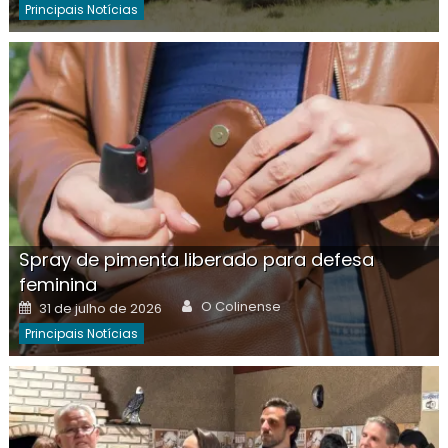
Principais Notícias
Spray de pimenta liberado para defesa
feminina
Author
Posted
O Colinense
31 de julho de 2026
on
Principais Notícias