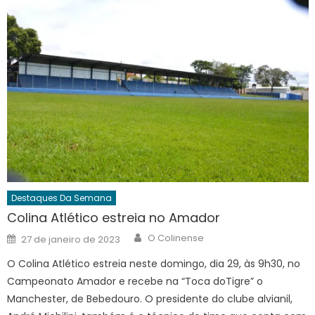
Destaques Da Semana
Colina Atlético estreia no Amador
Author
Posted
O Colinense
27 de janeiro de 2023
on
O Colina Atlético estreia neste domingo, dia 29, às 9h30, no
Campeonato Amador e recebe na “Toca doTigre” o
Manchester, de Bebedouro. O presidente do clube alvianil,