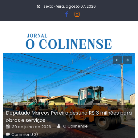
Skip
sexta-feira, agosto 07, 2026
to
content
Deputado Marcos Pereira destina R$ 3 milhões para
obras e serviços
Author
Posted
O Colinense
30 de julho de 2026
on
Comment(0)