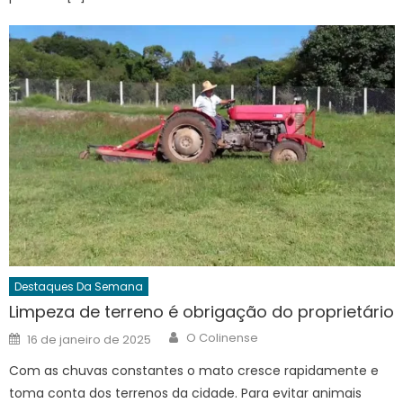
Destaques Da Semana
Limpeza de terreno é obrigação do proprietário
Author
Posted
O Colinense
16 de janeiro de 2025
on
Com as chuvas constantes o mato cresce rapidamente e
toma conta dos terrenos da cidade. Para evitar animais