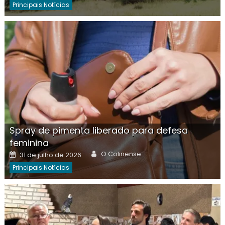
Principais Notícias
Spray de pimenta liberado para defesa
feminina
Author
Posted
O Colinense
31 de julho de 2026
on
Principais Notícias