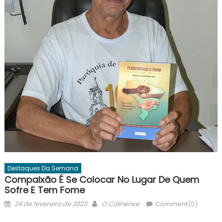
Destaques Da Semana
Compaixão É Se Colocar No Lugar De Quem
Sofre E Tem Fome
Posted
Author
24 de fevereiro de 2023
O Colinense
Comment(0)
on