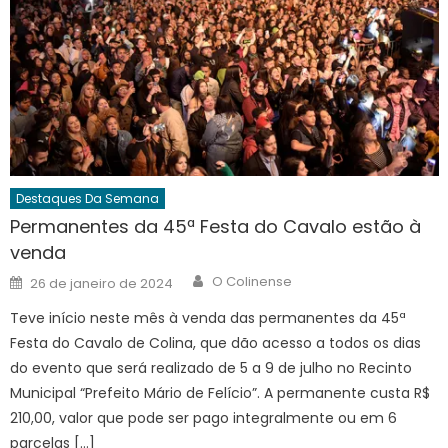
Destaques Da Semana
Permanentes da 45ª Festa do Cavalo estão à
venda
Author
Posted
O Colinense
26 de janeiro de 2024
on
Teve início neste mês à venda das permanentes da 45ª
Festa do Cavalo de Colina, que dão acesso a todos os dias
do evento que será realizado de 5 a 9 de julho no Recinto
Municipal “Prefeito Mário de Felício”. A permanente custa R$
210,00, valor que pode ser pago integralmente ou em 6
parcelas […]