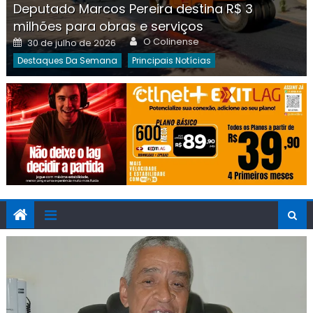
Deputado Marcos Pereira destina R$ 3
milhões para obras e serviços
Author
Posted
O Colinense
30 de julho de 2026
on
Destaques Da Semana
Principais Notícias