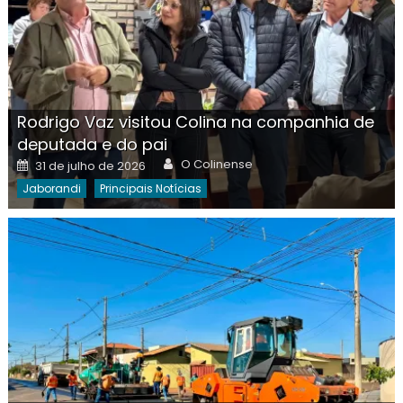
Rodrigo Vaz visitou Colina na companhia de
deputada e do pai
Author
Posted
O Colinense
31 de julho de 2026
on
Jaborandi
Principais Notícias