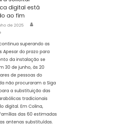
ca digital está
o ao fim
Author
nho de 2025
e
continua superando as
s Apesar do prazo para
to da instalação se
m 30 de junho, às 20
hares de pessoas do
da não procuraram a Siga
ara a substituição das
rabólicas tradicionais
 digital. Em Colina,
famílias das 60 estimadas
 as antenas substituídas.