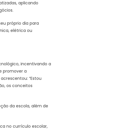
tizadas, aplicando
gócios.
eu próprio dia para
ica, elétrica ou
cnológico, incentivando a
de promover a
e acrescentou: “Estou
o, os conceitos
ção da escola, além de
a no currículo escolar,