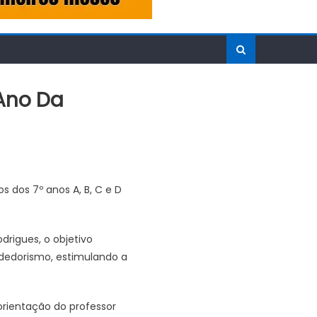
Ano Da
 dos 7º anos A, B, C e D
drigues, o objetivo
ndedorismo, estimulando a
orientação do professor