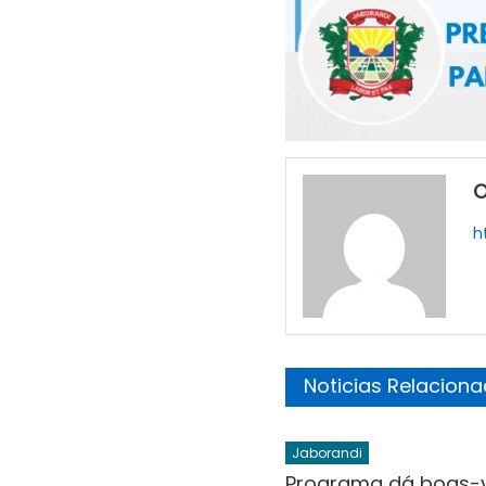
O
h
Noticias Relacion
Jaborandi
Programa dá boas-v