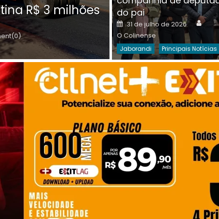
companhia de deputa
Posted
O C
30 de julho de 2026
tina R$ 3 milhões
on
do pai
Destaques Da Semana
Princip
Auth
Posted
31 de julho de 2026
on
O Colinense
nt(0)
Jaborandi
Principais Notícias