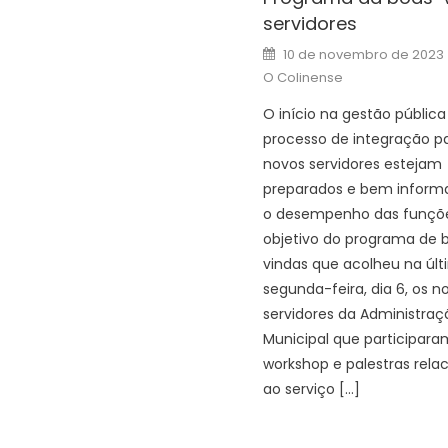
servidores
Posted
10 de novembro de 2023
on
O Colinense
O início na gestão públic
processo de integração p
novos servidores estejam
preparados e bem inform
o desempenho das funções
objetivo do programa de 
vindas que acolheu na úl
segunda-feira, dia 6, os n
servidores da Administraç
Municipal que participara
workshop e palestras rela
ao serviço […]