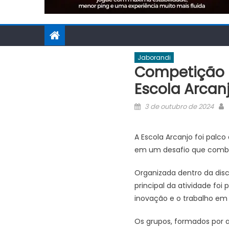
Jaborandi
Competição D
Escola Arcan
Posted
3 de outubro de 2024
on
A Escola Arcanjo foi palc
em um desafio que combi
Organizada dentro da disc
principal da atividade fo
inovação e o trabalho em 
Os grupos, formados por a