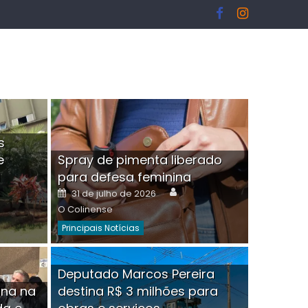
s
e
Spray de pimenta liberado
I
para defesa feminina
or
Author
Posted
31 de julho de 2026
on
O Colinense
Principais Notícias
ngelo Martins Tristão é
Deputado Marcos Pereira
ina na
destina R$ 3 milhões para
minoso mascarado
Empres
hor