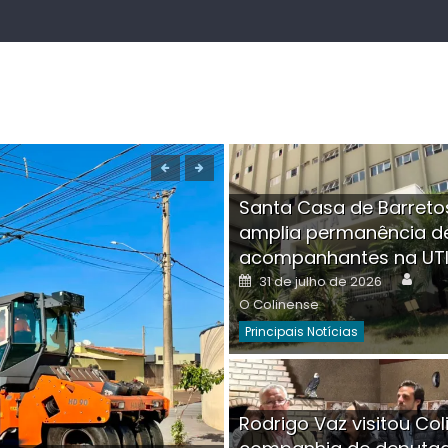
Santa Casa de Barreto
amplia permanência d
acompanhantes na UT
Auth
Posted
31 de julho de 2026
on
O Colinense
Principais Notícias
Boutique na Av. Â
Rodrigo Vaz visitou Col
invadida por cri
Aut