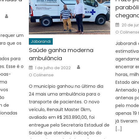
parabóli
chegand
Author
Posted
20 de ju
on
O Colinens
a requer um
Jaborandi
ara que os
Jaborandi 
Saúde ganha moderna
estimativa
ambulância
ados para
agendamen
Author
Posted
. Esse é o
encerrar e
1 de julho de 2022
on
boas-
horas, mil
O Colinense
tima
Estado ain
O município ganhou no último dia
ovos
Antenado p
24 mais uma ambulância para o
ão
antenas pa
transporte de pacientes. O novo
m de
pelo modelo
veículo, Renault Master 0km,
cionadas
apenas 19 
avaliado em R$ 263.890,00, foi
já tiveram
entregue pela Secretaria Estadual de
[…]
Saúde que atendeu indicação do