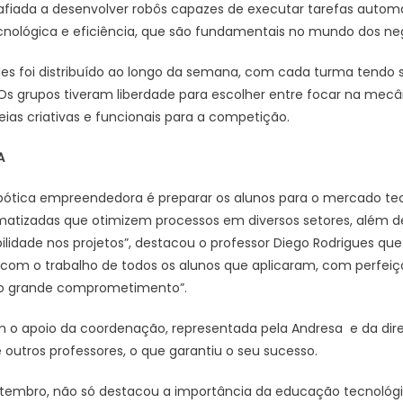
afiada a desenvolver robôs capazes de executar tarefas automa
cnológica e eficiência, que são fundamentais no mundo dos ne
s foi distribuído ao longo da semana, com cada turma tendo s
 Os grupos tiveram liberdade para escolher entre focar na mecân
ias criativas e funcionais para a competição.
A
robótica empreendedora é preparar os alunos para o mercado te
matizadas que otimizem processos em diversos setores, além 
ilidade nos projetos”, destacou o professor Diego Rodrigues qu
om o trabalho de todos os alunos que aplicaram, com perfeiçã
o grande comprometimento”.
o apoio da coordenação, representada pela Andresa e da dire
outros professores, o que garantiu o seu sucesso.
tembro, não só destacou a importância da educação tecnológic