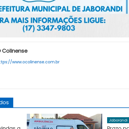
 Colinense
ttps://www.ocolinense.com.br
ados
Jaborandi
indas a
Prazo pa