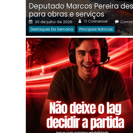
Deputado Marcos Pereira des
para obras e serviços
Author
Posted
O Colinense
30 de julho de 2026
Comme
on
Destaques Da Semana
Principais Notícias