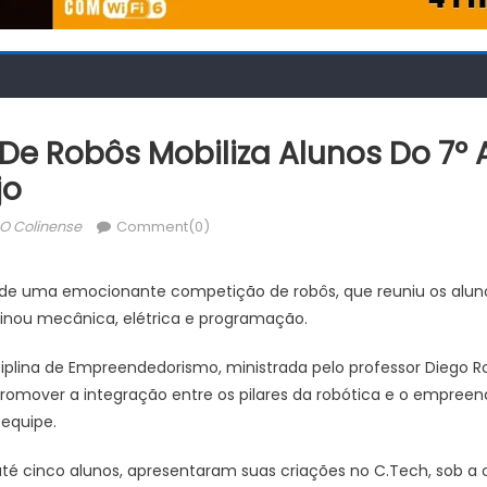
e Robôs Mobiliza Alunos Do 7º 
jo
Author
O Colinense
Comment(0)
o de uma emocionante competição de robôs, que reuniu os alunos
nou mecânica, elétrica e programação.
iplina de Empreendedorismo, ministrada pelo professor Diego Ro
i promover a integração entre os pilares da robótica e o empree
equipe.
té cinco alunos, apresentaram suas criações no C.Tech, sob a 