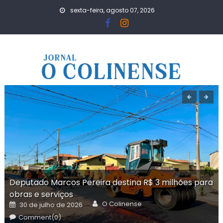
Skip
sexta-feira, agosto 07, 2026
to
content
Deputado Marcos Pereira destina R$ 3 milhões para
obras e serviços
Author
Posted
O Colinense
30 de julho de 2026
on
Comment(0)