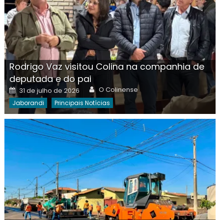
Rodrigo Vaz visitou Colina na companhia de
deputada e do pai
Author
Posted
O Colinense
31 de julho de 2026
on
Jaborandi
Principais Notícias