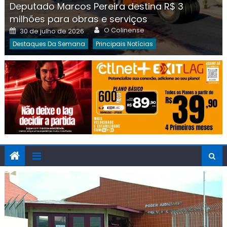
Deputado Marcos Pereira destina R$ 3
milhões para obras e serviços
Author
Posted
O Colinense
30 de julho de 2026
on
Destaques Da Semana
Principais Notícias