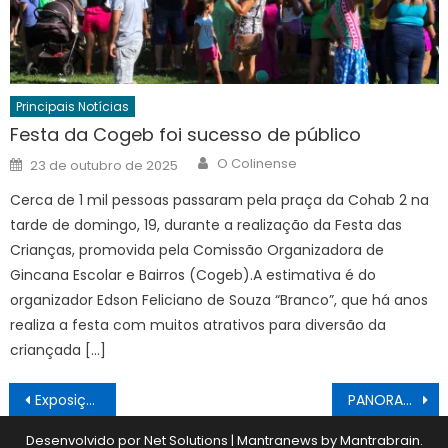
Principais Notícias
Festa da Cogeb foi sucesso de público
Author
Posted
O Colinense
23 de outubro de 2025
on
Cerca de 1 mil pessoas passaram pela praça da Cohab 2 na
tarde de domingo, 19, durante a realização da Festa das
Crianças, promovida pela Comissão Organizadora de
Gincana Escolar e Bairros (Cogeb).A estimativa é do
organizador Edson Feliciano de Souza “Branco”, que há anos
realiza a festa com muitos atrativos para diversão da
criançada […]
Navegação
Exposição retrata as “Memórias de Ferrovias”
PANORAMA 30/09
de
Desenvolvido por Net Solutions
|
Mantranews by
Mantrabrain
.