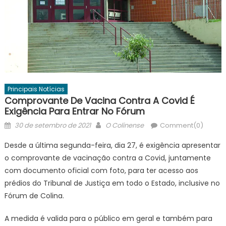
Principais Notícias
Comprovante De Vacina Contra A Covid É
Exigência Para Entrar No Fórum
Posted
Author
30 de setembro de 2021
O Colinense
Comment(0)
on
Desde a última segunda-feira, dia 27, é exigência apresentar
o comprovante de vacinação contra a Covid, juntamente
com documento oficial com foto, para ter acesso aos
prédios do Tribunal de Justiça em todo o Estado, inclusive no
Fórum de Colina.
A medida é valida para o público em geral e também para