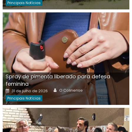
Principais Notícias
Spray de pimenta liberado para defesa
feminina
Author
Posted
O Colinense
31 de julho de 2026
on
Principais Notícias