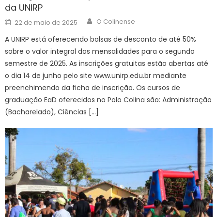
da UNIRP
Author
Posted
O Colinense
22 de maio de 2025
on
A UNIRP está oferecendo bolsas de desconto de até 50%
sobre o valor integral das mensalidades para o segundo
semestre de 2025. As inscrições gratuitas estão abertas até
o dia 14 de junho pelo site www.unirp.edu.br mediante
preenchimendo da ficha de inscrição. Os cursos de
graduação EaD oferecidos no Polo Colina são: Administração
(Bacharelado), Ciências […]