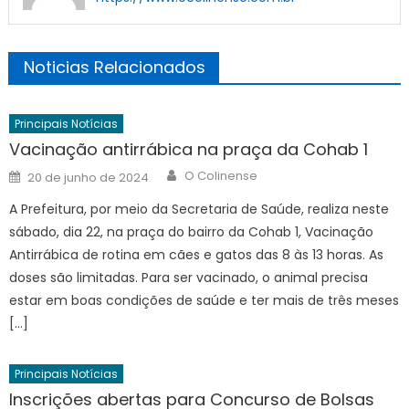
Noticias Relacionados
Principais Notícias
Vacinação antirrábica na praça da Cohab 1
Author
Posted
O Colinense
20 de junho de 2024
on
A Prefeitura, por meio da Secretaria de Saúde, realiza neste
sábado, dia 22, na praça do bairro da Cohab 1, Vacinação
Antirrábica de rotina em cães e gatos das 8 às 13 horas. As
doses são limitadas. Para ser vacinado, o animal precisa
estar em boas condições de saúde e ter mais de três meses
[…]
Principais Notícias
Inscrições abertas para Concurso de Bolsas