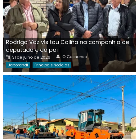
Rodrigo Vaz visitou Colina na companhia de
deputada e do pai
Author
Posted
O Colinense
31 de julho de 2026
on
Jaborandi
Principais Notícias