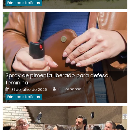
Principais Notícias
Spray de pimenta liberado para defesa
feminina
Author
Posted
O Colinense
31 de julho de 2026
on
Principais Notícias