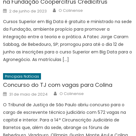
na Fundação Coopercitrus Credicitrus
Author
Posted
O Colinense
2 de junho de 2023
on
Cursos Superior em Big Data é gratuito e ministrado na sede
da Fundação, ambiente propício para promover a
integração entre a teoria e a prática. A Fatec Jorge Caram
Sabbag, de Bebedouro, SP; prorrogou para até o dia 12 de
junho as inscrições para o curso Superior em Big Data para o
Agronegócio. As matrículas […]
Principais Notícias
Concurso do TJ com vagas para Colina
Author
Posted
O Colinense
31 de maio de 2024
on
O Tribunal de Justiça de São Paulo abriu concurso para o
cargo de escrevente técnico judiciário com 572 vagas na
capital e interior. Para a 14ª Circunscrição Judiciária de
Barretos que, além da sede, abrange os fóruns de
Bebedouro, Viradouro, Olímpia, Guaíra, Monte Azul e Colina.