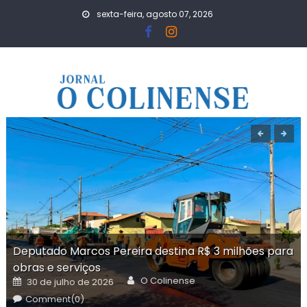
Skip
sexta-feira, agosto 07, 2026
to
content
Deputado Marcos Pereira destina R$ 3 milhões para
obras e serviços
Author
Posted
O Colinense
30 de julho de 2026
on
Comment(0)