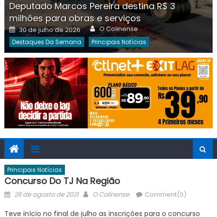
Deputado Marcos Pereira destina R$ 3
milhões para obras e serviços
Author
Posted
O Colinense
30 de julho de 2026
on
Destaques Da Semana
Principais Notícias
Principais Notícias
Concurso Do TJ Na Região
Posted
Author
26 de agosto de 2021
O Colinense
Comment(0)
on
Teve início no final de julho as inscrições para o concurso