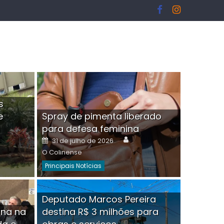
s
e
Spray de pimenta liberado
I
para defesa feminina
or
Author
Posted
31 de julho de 2026
on
O Colinense
Principais Notícias
ngelo Martins Tristão é
Deputado Marcos Pereira
ina na
destina R$ 3 milhões para
minoso mascarado
Empres
hor