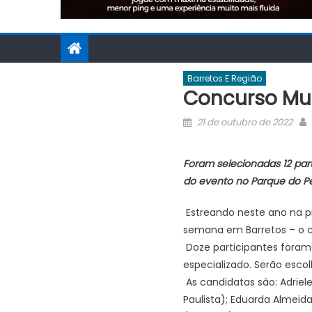
Barretos E Região
Concurso Mu
Posted
21 de outubro de 2022
on
Foram selecionadas 12 par
do evento no Parque do P
Estreando neste ano na p
semana em Barretos – o co
Doze participantes foram 
especializado. Serão esc
As candidatas são: Adriele 
Paulista); Eduarda Almeida 