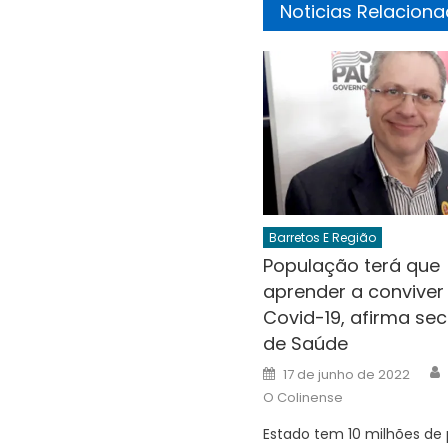
Noticias Relacion
Barretos E Região
População terá que
aprender a convive
Covid-19, afirma sec
de Saúde
Posted
17 de junho de 2022
on
O Colinense
Estado tem 10 milhões de