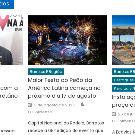
ados
Barretos E Região
Barretos E 
Maior Festa do Peão da
Destaques
r com a
América Latina começa no
Principais 
retário
próximo dia 17 de agosto
Instalaç
Author
Posted
praça d
11 de agosto de 2023
on
Author
O Colinense
Posted
25 de ju
on
O Colinens
Capital Nacional do Rodeio, Barretos
recebe a 68º edição do evento que
 pessoas
A Ecovias N