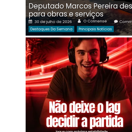
Deputado Marcos Pereira des
para obras e serviços
Author
Posted
O Colinense
30 de julho de 2026
Comme
on
Destaques Da Semana
Principais Notícias