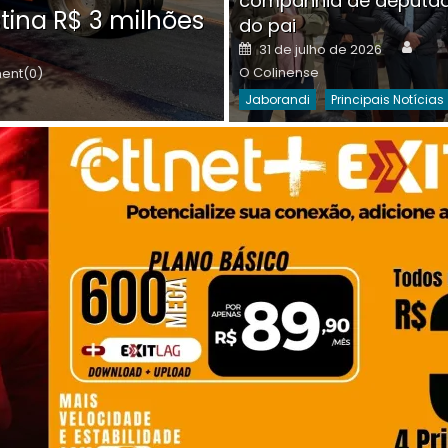
companhia de deputa
Posted
O C
30 de julho de 2026
tina R$ 3 milhões
on
do pai
Destaques Da Semana
Princip
Auth
Posted
31 de julho de 2026
on
O Colinense
nt(0)
Jaborandi
Principais Notícias