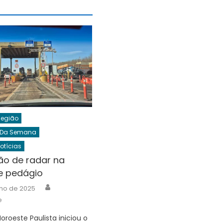
Região
 Da Semana
Notícias
ão de radar na
e pedágio
Author
lho de 2025
e
oroeste Paulista iniciou o