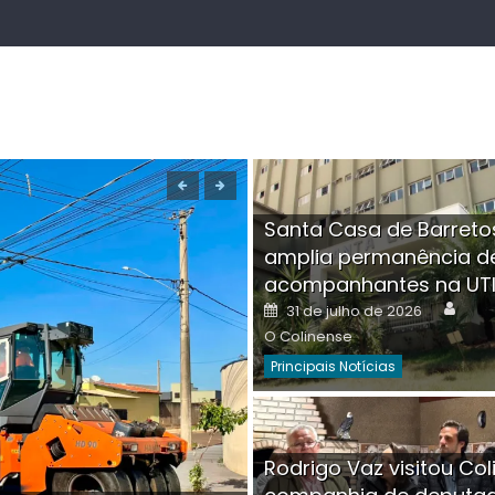
Santa Casa de Barreto
amplia permanência d
acompanhantes na UT
Auth
Posted
31 de julho de 2026
on
O Colinense
Principais Notícias
Boutique na Av. Â
Rodrigo Vaz visitou Col
invadida por cri
Aut