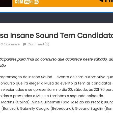
sa Insane Sound Tem Candidata
Author
O Colinense
Comment(0)
ticipantes para final do concurso que acontece neste sábado, d
eão
rogramação do Insane Sound – evento de som automotivo que 
ncurso que irá eleger a Musa do evento já tem as candidatas 
selecionadas e se apresentam no dia 22, sábado, às 20h30 par
olhidas e premiadas a Musa e também a segunda colocada.
Martins (Colina); Aline Guilhermiti (São José do Rio Preto); Bruna
(Buritizal); Gabrielly Coaglio (Bebedouro); Giovana Zagolin (Barr