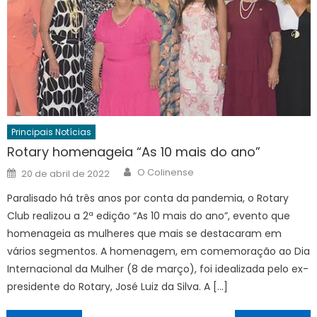
Principais Notícias
Rotary homenageia “As 10 mais do ano”
Author
Posted
O Colinense
20 de abril de 2022
on
Paralisado há três anos por conta da pandemia, o Rotary
Club realizou a 2ª edição “As 10 mais do ano”, evento que
homenageia as mulheres que mais se destacaram em
vários segmentos. A homenagem, em comemoração ao Dia
Internacional da Mulher (8 de março), foi idealizada pelo ex-
presidente do Rotary, José Luiz da Silva. A […]