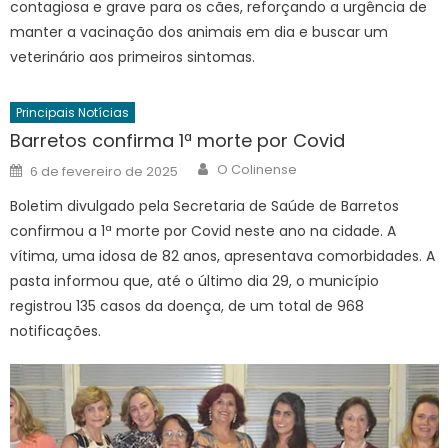
contagiosa e grave para os cães, reforçando a urgência de
manter a vacinação dos animais em dia e buscar um
veterinário aos primeiros sintomas.
Principais Notícias
Barretos confirma 1ª morte por Covid
Author
Posted
O Colinense
6 de fevereiro de 2025
on
Boletim divulgado pela Secretaria de Saúde de Barretos
confirmou a 1ª morte por Covid neste ano na cidade. A
vítima, uma idosa de 82 anos, apresentava comorbidades. A
pasta informou que, até o último dia 29, o município
registrou 135 casos da doença, de um total de 968
notificações.