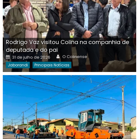
Rodrigo Vaz visitou Colina na companhia de
deputada e do pai
Author
Posted
O Colinense
31 de julho de 2026
on
Jaborandi
Principais Notícias