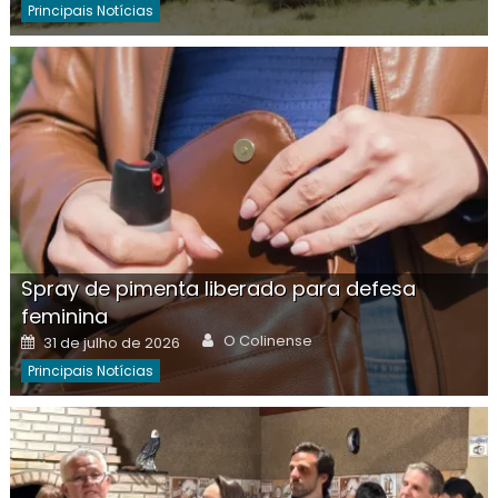
Principais Notícias
Spray de pimenta liberado para defesa
feminina
Author
Posted
O Colinense
31 de julho de 2026
on
Principais Notícias