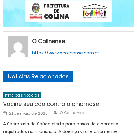
O Colinense
https://www.ocolinense.com.br
Noticias Relacionados
Principais Notícias
Vacine seu cão contra a cinomose
Author
Posted
O Colinense
21 de maio de 2026
on
A Secretaria de Saúde alerta para casos de cinomose
registrados no município. A doença viral é altamente