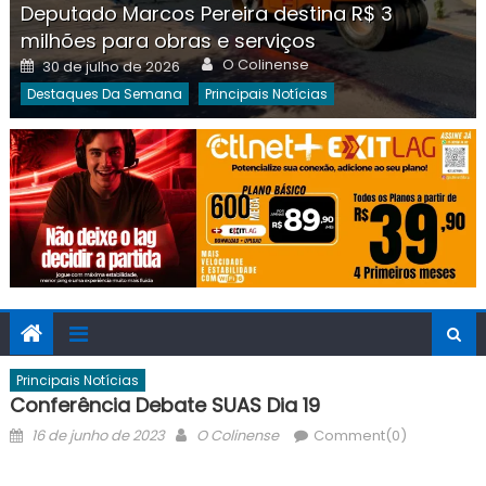
Deputado Marcos Pereira destina R$ 3
milhões para obras e serviços
Author
Posted
O Colinense
30 de julho de 2026
on
Destaques Da Semana
Principais Notícias
Principais Notícias
Conferência Debate SUAS Dia 19
Posted
Author
16 de junho de 2023
O Colinense
Comment(0)
on