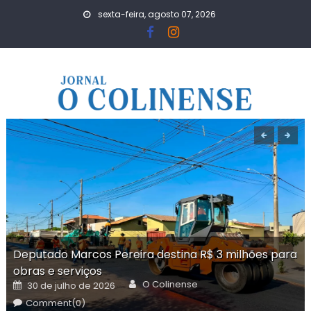
Skip
sexta-feira, agosto 07, 2026
to
content
Deputado Marcos Pereira destina R$ 3 milhões para
obras e serviços
Author
Posted
O Colinense
30 de julho de 2026
on
Comment(0)