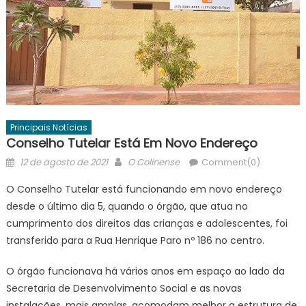
Principais Notícias
Conselho Tutelar Está Em Novo Endereço
Posted
Author
12 de agosto de 2021
O Colinense
Comment(0)
on
O Conselho Tutelar está funcionando em novo endereço
desde o último dia 5, quando o órgão, que atua no
cumprimento dos direitos das crianças e adolescentes, foi
transferido para a Rua Henrique Paro nº 186 no centro.
O órgão funcionava há vários anos em espaço ao lado da
Secretaria de Desenvolvimento Social e as novas
instalações, mais amplas, acomodam melhor a estrutura de