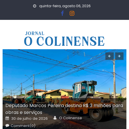
Skip
quinta-feira, agosto 06, 2026
to
content
Deputado Marcos Pereira destina R$ 3 milhões para
obras e serviços
Author
Posted
O Colinense
30 de julho de 2026
on
Comment(0)