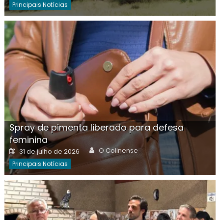
Principais Notícias
Spray de pimenta liberado para defesa
feminina
Author
Posted
O Colinense
31 de julho de 2026
on
Principais Notícias