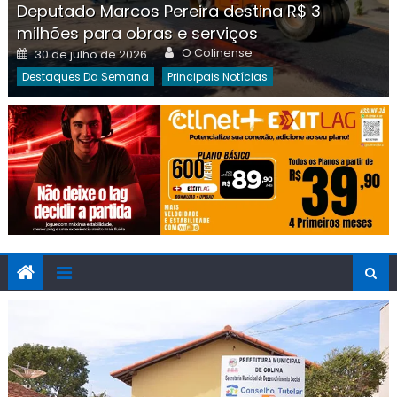
Deputado Marcos Pereira destina R$ 3
milhões para obras e serviços
Author
Posted
O Colinense
30 de julho de 2026
on
Destaques Da Semana
Principais Notícias