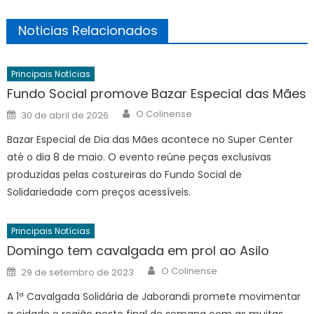
Noticias Relacionados
Principais Notícias
Fundo Social promove Bazar Especial das Mães
Author
Posted
O Colinense
30 de abril de 2026
on
Bazar Especial de Dia das Mães acontece no Super Center
até o dia 8 de maio. O evento reúne peças exclusivas
produzidas pelas costureiras do Fundo Social de
Solidariedade com preços acessíveis.
Principais Notícias
Domingo tem cavalgada em prol ao Asilo
Author
Posted
O Colinense
29 de setembro de 2023
on
A 1ª Cavalgada Solidária de Jaborandi promete movimentar