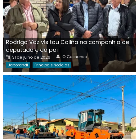
Rodrigo Vaz visitou Colina na companhia de
deputada e do pai
Author
Posted
O Colinense
31 de julho de 2026
on
Jaborandi
Principais Notícias