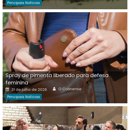
Principais Notícias
Spray de pimenta liberado para defesa
feminina
Author
Posted
O Colinense
31 de julho de 2026
on
Principais Notícias