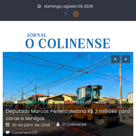
Skip
domingo, agosto 09, 2026
to
content
Deputado Marcos Pereira destina R$ 3 milhões para
obras e serviços
Author
Posted
O Colinense
30 de julho de 2026
on
Comment(0)