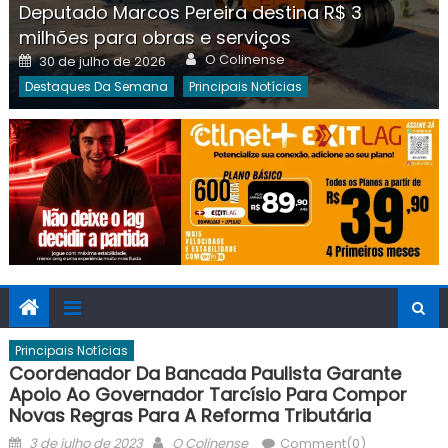
Deputado Marcos Pereira destina R$ 3
milhões para obras e serviços
Author
Posted
O Colinense
30 de julho de 2026
on
Destaques Da Semana
Principais Notícias
Principais Notícias
Coordenador Da Bancada Paulista Garante
Apoio Ao Governador Tarcísio Para Compor
Novas Regras Para A Reforma Tributária
Posted
Author
3 de julho de 2023
O Colinense
Comment(0)