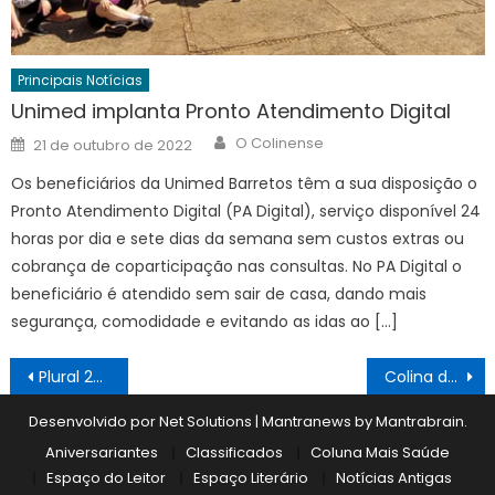
Principais Notícias
Unimed implanta Pronto Atendimento Digital
Author
Posted
O Colinense
21 de outubro de 2022
on
Os beneficiários da Unimed Barretos têm a sua disposição o
Pronto Atendimento Digital (PA Digital), serviço disponível 24
horas por dia e sete dias da semana sem custos extras ou
cobrança de coparticipação nas consultas. No PA Digital o
beneficiário é atendido sem sair de casa, dando mais
segurança, comodidade e evitando as idas ao […]
Navegação
Plural 29/06
Colina dá adeus ao ex-prefeito Mário de Felício
de
Desenvolvido por Net Solutions
|
Mantranews by
Mantrabrain
.
Post
Aniversariantes
Classificados
Coluna Mais Saúde
Espaço do Leitor
Espaço Literário
Notícias Antigas