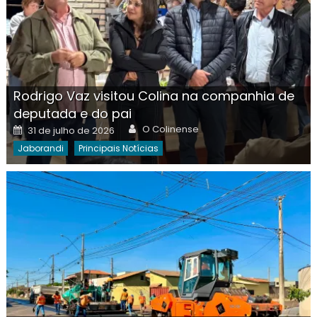
Rodrigo Vaz visitou Colina na companhia de
deputada e do pai
Author
Posted
O Colinense
31 de julho de 2026
on
Jaborandi
Principais Notícias