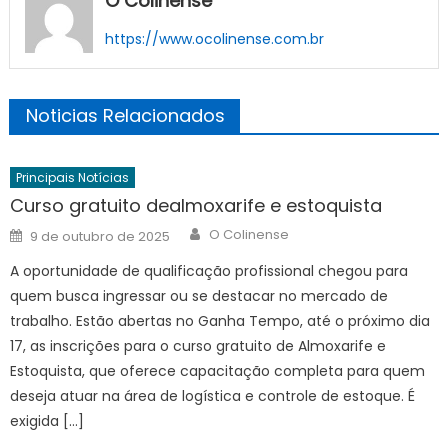
O Colinense
https://www.ocolinense.com.br
Noticias Relacionados
Principais Notícias
Curso gratuito dealmoxarife e estoquista
Author
Posted
O Colinense
9 de outubro de 2025
on
A oportunidade de qualificação profissional chegou para
quem busca ingressar ou se destacar no mercado de
trabalho. Estão abertas no Ganha Tempo, até o próximo dia
17, as inscrições para o curso gratuito de Almoxarife e
Estoquista, que oferece capacitação completa para quem
deseja atuar na área de logística e controle de estoque. É
exigida […]